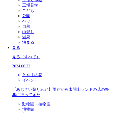
工場見学
こども
公園
ペット
自然
山登り
温泉
泊まる
見る
見る
（すべて）
2024.06.22
とやまの花
イベント
【あじさい祭り2024】雨だから太閤山ランドの花の祭
典に行ってきた
動物園・植物園
博物館