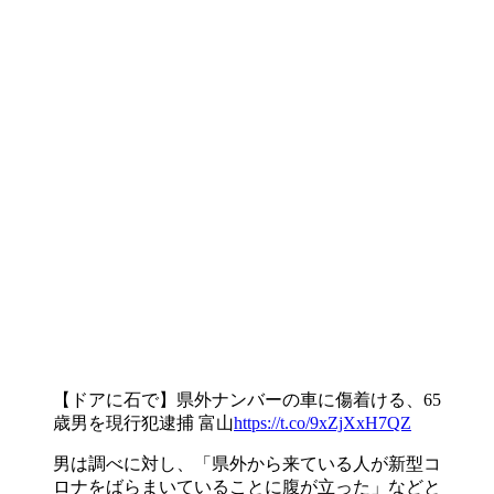
【ドアに石で】県外ナンバーの車に傷着ける、65
歳男を現行犯逮捕 富山
https://t.co/9xZjXxH7QZ
男は調べに対し、「県外から来ている人が新型コ
ロナをばらまいていることに腹が立った」などと