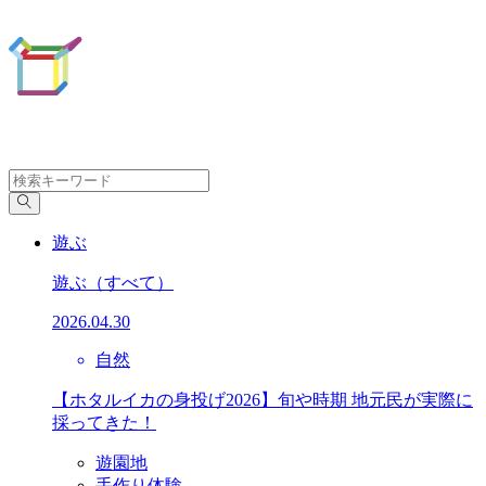
遊ぶ
遊ぶ
（すべて）
2026.04.30
自然
【ホタルイカの身投げ2026】旬や時期 地元民が実際に
採ってきた！
遊園地
手作り体験