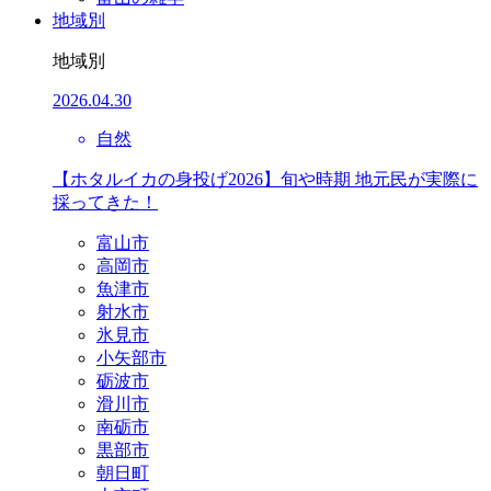
地域別
地域別
2026.04.30
自然
【ホタルイカの身投げ2026】旬や時期 地元民が実際に
採ってきた！
富山市
高岡市
魚津市
射水市
氷見市
小矢部市
砺波市
滑川市
南砺市
黒部市
朝日町