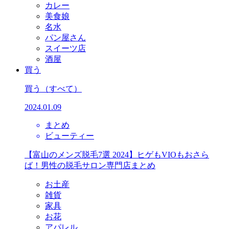
カレー
美食娘
名水
パン屋さん
スイーツ店
酒屋
買う
買う
（すべて）
2024.01.09
まとめ
ビューティー
【富山のメンズ脱毛7選 2024】ヒゲもVIOもおさら
ば！男性の脱毛サロン専門店まとめ
お土産
雑貨
家具
お花
アパレル