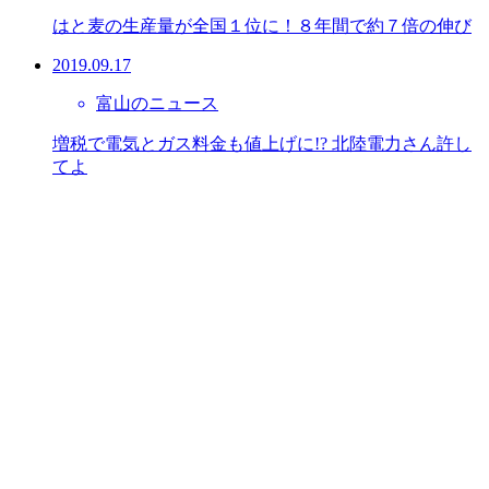
はと麦の生産量が全国１位に！８年間で約７倍の伸び
2019.09.17
富山のニュース
増税で電気とガス料金も値上げに!? 北陸電力さん許し
てよ