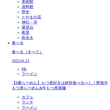
美術館
資料館
歴史
とやまの花
神社・寺
展望台
夜景
街歩き
食べる
食べる
（すべて）
2025.01.21
PR
ラーメン
【8番らーめん】もつ煮好きは絶対食べるべし！野菜牛
もつ煮らーめん&牛もつ煮唐麺
カフェ
ランチ
ラーメン