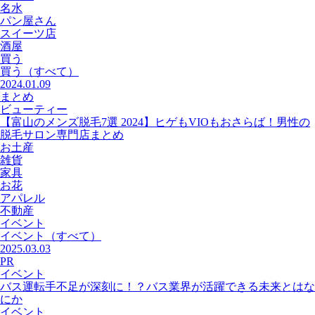
名水
パン屋さん
スイーツ店
酒屋
買う
買う
（すべて）
2024.01.09
まとめ
ビューティー
【富山のメンズ脱毛7選 2024】ヒゲもVIOもおさらば！男性の
脱毛サロン専門店まとめ
お土産
雑貨
家具
お花
アパレル
不動産
イベント
イベント
（すべて）
2025.03.03
PR
イベント
バス運転手不足が深刻に！？バス業界が活躍できる未来とはな
にか
イベント