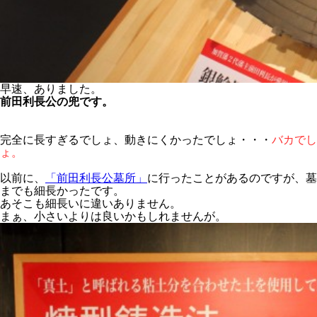
早速、ありました。
前田利長公の兜です。
完全に長すぎるでしょ、動きにくかったでしょ・・・
バカでし
ょ。
以前に、
「前田利長公墓所」
に行ったことがあるのですが、墓
までも細長かったです。
あそこも細長いに違いありません。
まぁ、小さいよりは良いかもしれませんが。