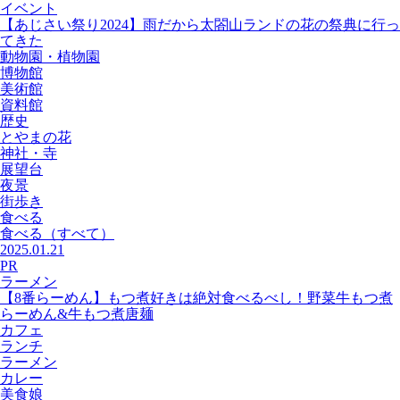
イベント
【あじさい祭り2024】雨だから太閤山ランドの花の祭典に行っ
てきた
動物園・植物園
博物館
美術館
資料館
歴史
とやまの花
神社・寺
展望台
夜景
街歩き
食べる
食べる
（すべて）
2025.01.21
PR
ラーメン
【8番らーめん】もつ煮好きは絶対食べるべし！野菜牛もつ煮
らーめん&牛もつ煮唐麺
カフェ
ランチ
ラーメン
カレー
美食娘