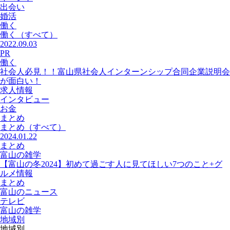
出会い
婚活
働く
働く
（すべて）
2022.09.03
PR
働く
社会人必見！！富山県社会人インターンシップ合同企業説明会
が面白い！
求人情報
インタビュー
お金
まとめ
まとめ
（すべて）
2024.01.22
まとめ
富山の雑学
【富山の冬2024】初めて過ごす人に見てほしい7つのこと+グ
ルメ情報
まとめ
富山のニュース
テレビ
富山の雑学
地域別
地域別