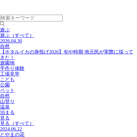
遊ぶ
遊ぶ
（すべて）
2026.04.30
自然
【ホタルイカの身投げ2026】旬や時期 地元民が実際に採って
きた！
遊園地
手作り体験
工場見学
こども
公園
ペット
自然
山登り
温泉
泊まる
見る
見る
（すべて）
2024.06.22
とやまの花