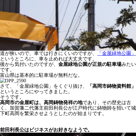
道が狭いので、車では行きにくいのですが、
「金屋緑地公園」
というところに、車を止めれば大丈夫です。
後から気付いたのですが、
金屋緑地公園が正規の駐車場
みたい
です。
富山県は基本的に駐車場が無料だな。
さて、「金屋緑地公園」をくぐり抜け、
「高岡市鋳物資料館」
というところにやってきました。
そうです。
高岡市の金屋町は、高岡鋳物発祥の地
であり、その歴史は古
く、加賀藩二代藩主前田利長公が江戸時代に鋳物師を招いて城
下町高岡を繁栄させようとしたのが始まりです。
前田利長公はビジネスがお好きなようで。