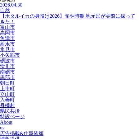
2026.04.30
自然
【ホタルイカの身投げ2026】旬や時期 地元民が実際に採って
きた！
富山市
高岡市
魚津市
射水市
氷見市
小矢部市
砺波市
滑川市
南砺市
黒部市
朝日町
上市町
立山町
入善町
舟橋村
県民共済
特設ページ
About
us
広告掲載&仕事依頼
情報提供