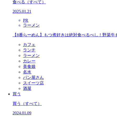
食べる
（すべて）
2025.01.21
PR
ラーメン
【8番らーめん】もつ煮好きは絶対食べるべし！野菜牛
カフェ
ランチ
ラーメン
カレー
美食娘
名水
パン屋さん
スイーツ店
酒屋
買う
買う
（すべて）
2024.01.09