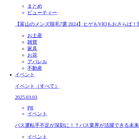
まとめ
ビューティー
【富山のメンズ脱毛7選 2024】ヒゲもVIOもおさら
お土産
雑貨
家具
お花
アパレル
不動産
イベント
イベント
（すべて）
2025.03.03
PR
イベント
バス運転手不足が深刻に！？バス業界が活躍できる未来
イベント