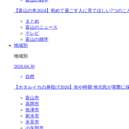
【富山の冬2024】初めて過ごす人に見てほしい7つのこ
まとめ
富山のニュース
テレビ
富山の雑学
地域別
地域別
2026.04.30
自然
【ホタルイカの身投げ2026】旬や時期 地元民が実際に
富山市
高岡市
魚津市
射水市
氷見市
小矢部市