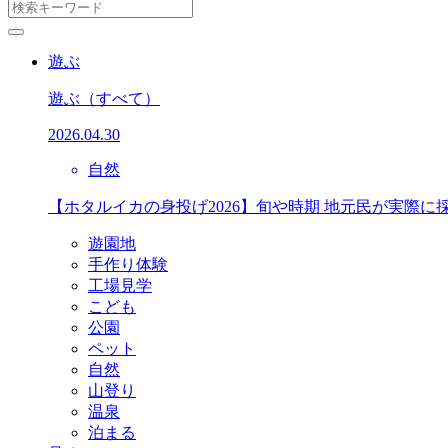
遊ぶ
遊ぶ
（すべて）
2026.04.30
自然
【ホタルイカの身投げ2026】旬や時期 地元民が実際に
遊園地
手作り体験
工場見学
こども
公園
ペット
自然
山登り
温泉
泊まる