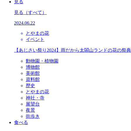
見る
見る
（すべて）
2024.06.22
とやまの花
イベント
【あじさい祭り2024】雨だから太閤山ランドの花の祭
動物園・植物園
博物館
美術館
資料館
歴史
とやまの花
神社・寺
展望台
夜景
街歩き
食べる