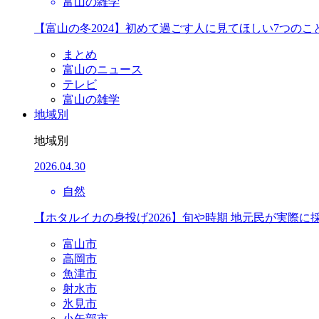
富山の雑学
【富山の冬2024】初めて過ごす人に見てほしい7つのこ
まとめ
富山のニュース
テレビ
富山の雑学
地域別
地域別
2026.04.30
自然
【ホタルイカの身投げ2026】旬や時期 地元民が実際に
富山市
高岡市
魚津市
射水市
氷見市
小矢部市