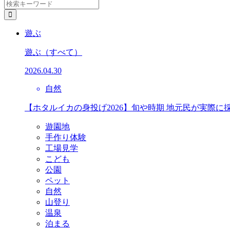
遊ぶ
遊ぶ
（すべて）
2026.04.30
自然
【ホタルイカの身投げ2026】旬や時期 地元民が実際に
遊園地
手作り体験
工場見学
こども
公園
ペット
自然
山登り
温泉
泊まる