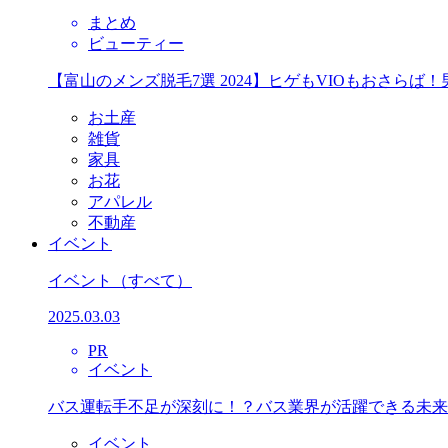
まとめ
ビューティー
【富山のメンズ脱毛7選 2024】ヒゲもVIOもおさら
お土産
雑貨
家具
お花
アパレル
不動産
イベント
イベント
（すべて）
2025.03.03
PR
イベント
バス運転手不足が深刻に！？バス業界が活躍できる未来
イベント