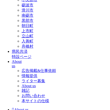
砺波市
滑川市
南砺市
黒部市
朝日町
上市町
立山町
入善町
舟橋村
県民共済
特設ページ
About
us
広告掲載&仕事依頼
情報提供
ライター募集
About us
雑記
お問い合わせ
本サイトの仕様
About us