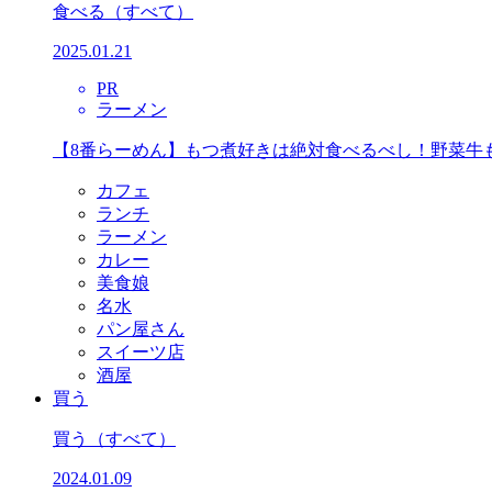
食べる
（すべて）
2025.01.21
PR
ラーメン
【8番らーめん】もつ煮好きは絶対食べるべし！野菜牛
カフェ
ランチ
ラーメン
カレー
美食娘
名水
パン屋さん
スイーツ店
酒屋
買う
買う
（すべて）
2024.01.09