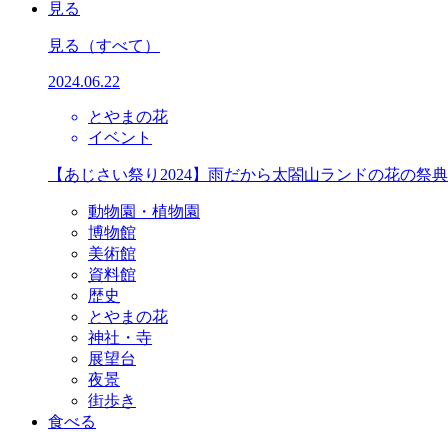
見る
見る
（すべて）
2024.06.22
とやまの花
イベント
【あじさい祭り2024】雨だから太閤山ランドの花の祭
動物園・植物園
博物館
美術館
資料館
歴史
とやまの花
神社・寺
展望台
夜景
街歩き
食べる