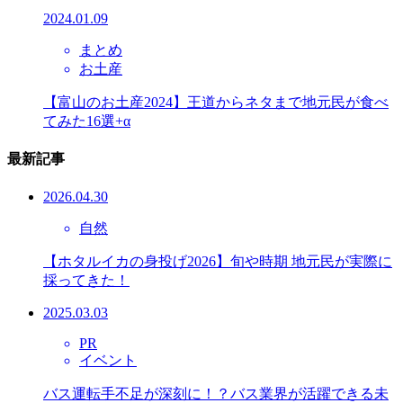
2024.01.09
まとめ
お土産
【富山のお土産2024】王道からネタまで地元民が食べ
てみた16選+α
最新記事
2026.04.30
自然
【ホタルイカの身投げ2026】旬や時期 地元民が実際に
採ってきた！
2025.03.03
PR
イベント
バス運転手不足が深刻に！？バス業界が活躍できる未