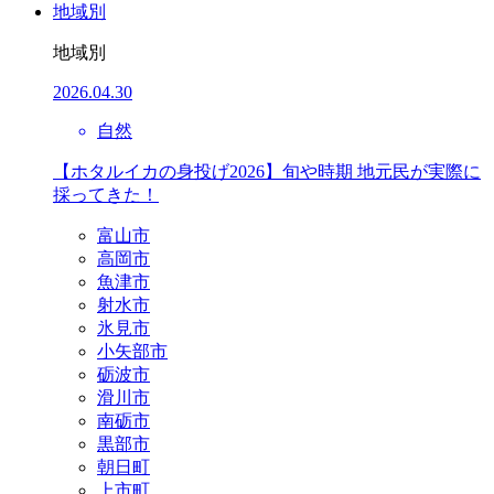
地域別
地域別
2026.04.30
自然
【ホタルイカの身投げ2026】旬や時期 地元民が実際に
採ってきた！
富山市
高岡市
魚津市
射水市
氷見市
小矢部市
砺波市
滑川市
南砺市
黒部市
朝日町
上市町