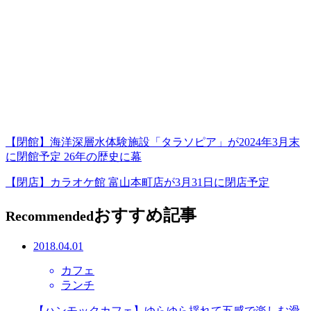
【閉館】海洋深層水体験施設「タラソピア」が2024年3月末
に閉館予定 26年の歴史に幕
【閉店】カラオケ館 富山本町店が3月31日に閉店予定
おすすめ記事
Recommended
2018.04.01
カフェ
ランチ
【ハンモックカフェ】ゆらゆら揺れて五感で楽しむ滑