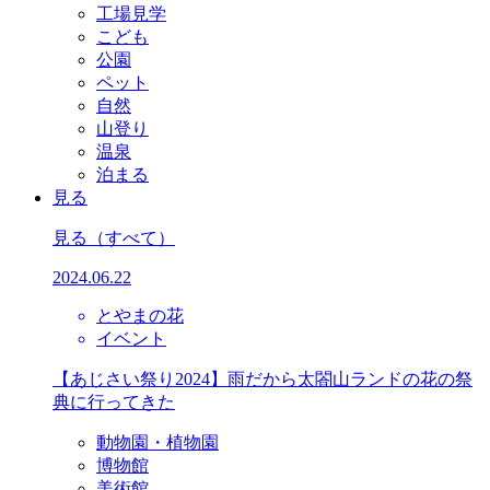
工場見学
こども
公園
ペット
自然
山登り
温泉
泊まる
見る
見る
（すべて）
2024.06.22
とやまの花
イベント
【あじさい祭り2024】雨だから太閤山ランドの花の祭
典に行ってきた
動物園・植物園
博物館
美術館