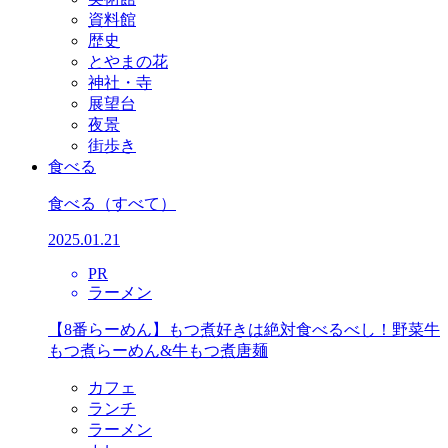
資料館
歴史
とやまの花
神社・寺
展望台
夜景
街歩き
食べる
食べる
（すべて）
2025.01.21
PR
ラーメン
【8番らーめん】もつ煮好きは絶対食べるべし！野菜牛
もつ煮らーめん&牛もつ煮唐麺
カフェ
ランチ
ラーメン