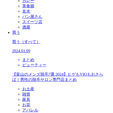
カレー
美食娘
名水
パン屋さん
スイーツ店
酒屋
買う
買う
（すべて）
2024.01.09
まとめ
ビューティー
【富山のメンズ脱毛7選 2024】ヒゲもVIOもおさら
ば！男性の脱毛サロン専門店まとめ
お土産
雑貨
家具
お花
アパレル