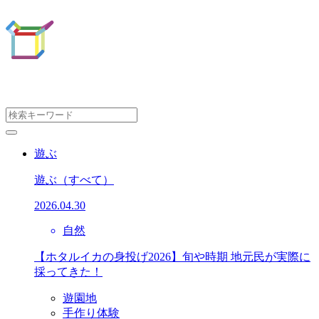
遊ぶ
遊ぶ
（すべて）
2026.04.30
自然
【ホタルイカの身投げ2026】旬や時期 地元民が実際に
採ってきた！
遊園地
手作り体験