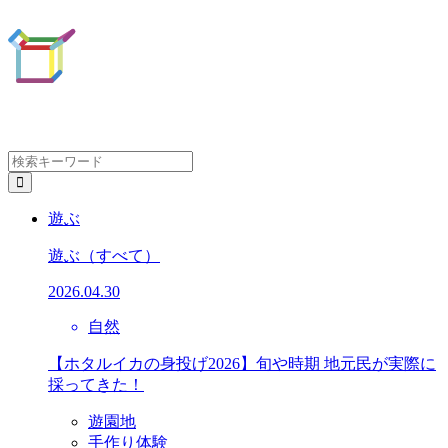
遊ぶ
遊ぶ
（すべて）
2026.04.30
自然
【ホタルイカの身投げ2026】旬や時期 地元民が実際に
採ってきた！
遊園地
手作り体験