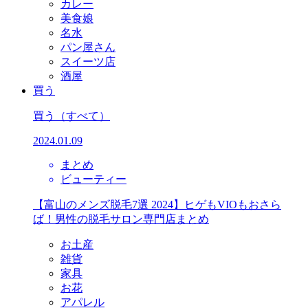
カレー
美食娘
名水
パン屋さん
スイーツ店
酒屋
買う
買う
（すべて）
2024.01.09
まとめ
ビューティー
【富山のメンズ脱毛7選 2024】ヒゲもVIOもおさら
ば！男性の脱毛サロン専門店まとめ
お土産
雑貨
家具
お花
アパレル