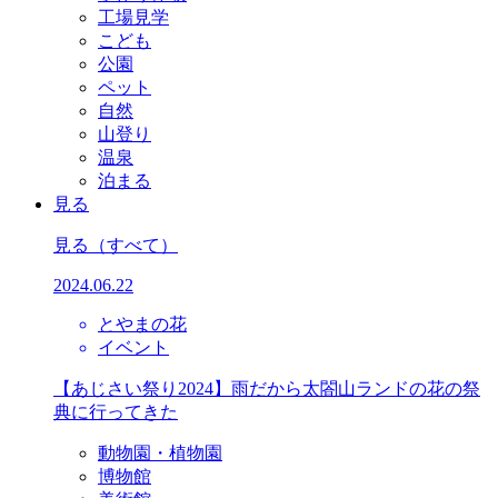
工場見学
こども
公園
ペット
自然
山登り
温泉
泊まる
見る
見る
（すべて）
2024.06.22
とやまの花
イベント
【あじさい祭り2024】雨だから太閤山ランドの花の祭
典に行ってきた
動物園・植物園
博物館