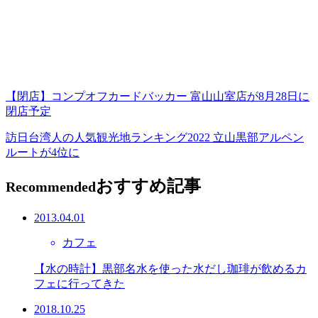
【閉店】コンプオフカードバッカー 富山山室店が8月28日に
閉店予定
訪日台湾人の人気観光地ランキング2022 立山黒部アルペン
ルートが4位に
おすすめ記事
Recommended
2013.04.01
カフェ
【水の時計】黒部名水を使った水だし珈琲が飲めるカ
フェに行ってきた
2018.10.25