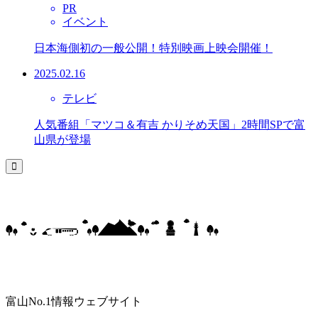
PR
イベント
日本海側初の一般公開！特別映画上映会開催！
2025.02.16
テレビ
人気番組「マツコ＆有吉 かりそめ天国」2時間SPで富
山県が登場
富山No.1情報ウェブサイト