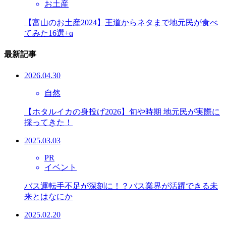
お土産
【富山のお土産2024】王道からネタまで地元民が食べ
てみた16選+α
最新記事
2026.04.30
自然
【ホタルイカの身投げ2026】旬や時期 地元民が実際に
採ってきた！
2025.03.03
PR
イベント
バス運転手不足が深刻に！？バス業界が活躍できる未
来とはなにか
2025.02.20