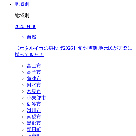
地域別
地域別
2026.04.30
自然
【ホタルイカの身投げ2026】旬や時期 地元民が実際に
採ってきた！
富山市
高岡市
魚津市
射水市
氷見市
小矢部市
砺波市
滑川市
南砺市
黒部市
朝日町
上市町