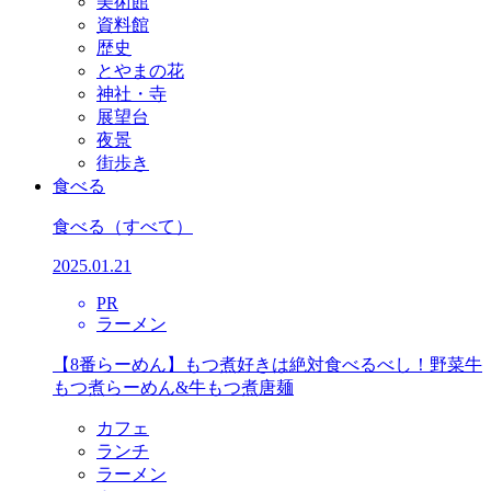
美術館
資料館
歴史
とやまの花
神社・寺
展望台
夜景
街歩き
食べる
食べる
（すべて）
2025.01.21
PR
ラーメン
【8番らーめん】もつ煮好きは絶対食べるべし！野菜牛
もつ煮らーめん&牛もつ煮唐麺
カフェ
ランチ
ラーメン