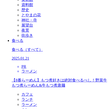
資料館
歴史
とやまの花
神社・寺
展望台
夜景
街歩き
食べる
食べる
（すべて）
2025.01.21
PR
ラーメン
【8番らーめん】もつ煮好きは絶対食べるべし！野菜牛
もつ煮らーめん&牛もつ煮唐麺
カフェ
ランチ
ラーメン