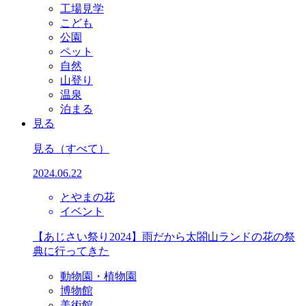
工場見学
こども
公園
ペット
自然
山登り
温泉
泊まる
見る
見る
（すべて）
2024.06.22
とやまの花
イベント
【あじさい祭り2024】雨だから太閤山ランドの花の祭
典に行ってきた
動物園・植物園
博物館
美術館