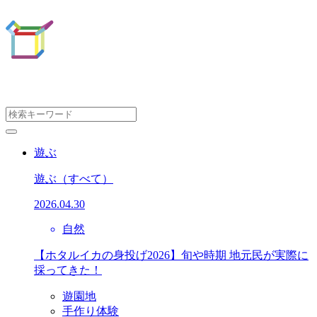
遊ぶ
遊ぶ
（すべて）
2026.04.30
自然
【ホタルイカの身投げ2026】旬や時期 地元民が実際に
採ってきた！
遊園地
手作り体験