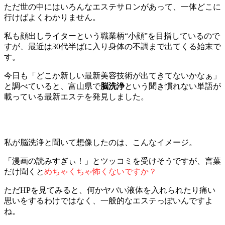
ただ世の中にはいろんなエステサロンがあって、一体どこに
行けばよくわかりません。
私も顔出しライターという職業柄“小顔”を目指しているので
すが、最近は30代半ばに入り身体の不調まで出てくる始末で
す。
今日も「どこか新しい最新美容技術が出てきてないかなぁ」
と調べていると、富山県で
脳洗浄
という聞き慣れない単語が
載っている最新エステを発見しました。
私が脳洗浄と聞いて想像したのは、こんなイメージ。
「漫画の読みすぎぃ！」とツッコミを受けそうですが、言葉
だけ聞くと
めちゃくちゃ怖くないですか？
ただHPを見てみると、何かヤバい液体を入れられたり痛い
思いをするわけではなく、一般的なエステっぽいんですよ
ね。