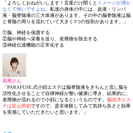
「よろしくおねがいします！言葉だけ聞くと
イメージが湧か
なくて怖いですよね。
私達の身体の中には、血液・リンパ
液・脳脊髄液の三大体液があります。その中の脳脊髄液は脳
と脊髄の周りを流れていて大きく3つの役割があります。」
①脳、神経を保護する
②脳や神経へ栄養を送り、老廃物を除去する
③神経伝達機能の正常化する
高尾さん
「PARAFUSE.式小顔エステは脳脊髄液をきちんと流し脳を
活性化させることで自律神経が整い健康に導き、結果的に、
老廃物が流れるので小顔になるというものです。
脳洗浄エス
テは富山県初
ですので、是非体験してみて気持ち良さと効果
を実感していただきたいと思います。」