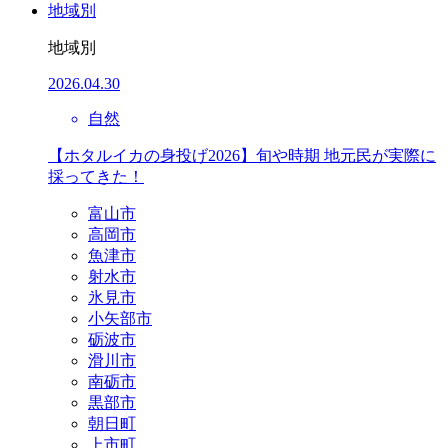
地域別
地域別
2026.04.30
自然
【ホタルイカの身投げ2026】旬や時期 地元民が実際に
採ってきた！
富山市
高岡市
魚津市
射水市
氷見市
小矢部市
砺波市
滑川市
南砺市
黒部市
朝日町
上市町