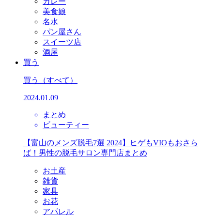
カレー
美食娘
名水
パン屋さん
スイーツ店
酒屋
買う
買う
（すべて）
2024.01.09
まとめ
ビューティー
【富山のメンズ脱毛7選 2024】ヒゲもVIOもおさら
ば！男性の脱毛サロン専門店まとめ
お土産
雑貨
家具
お花
アパレル