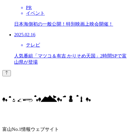
PR
イベント
日本海側初の一般公開！特別映画上映会開催！
2025.02.16
テレビ
人気番組「マツコ＆有吉 かりそめ天国」2時間SPで富
山県が登場
富山No.1情報ウェブサイト