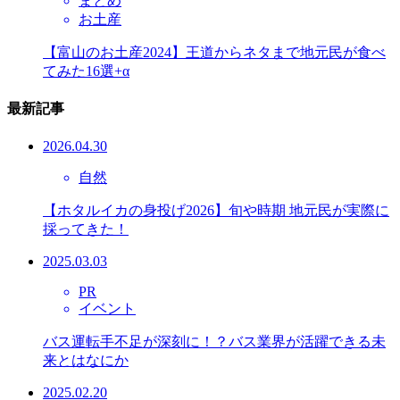
まとめ
お土産
【富山のお土産2024】王道からネタまで地元民が食べ
てみた16選+α
最新記事
2026.04.30
自然
【ホタルイカの身投げ2026】旬や時期 地元民が実際に
採ってきた！
2025.03.03
PR
イベント
バス運転手不足が深刻に！？バス業界が活躍できる未
来とはなにか
2025.02.20