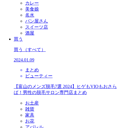
カレー
美食娘
名水
パン屋さん
スイーツ店
酒屋
買う
買う
（すべて）
2024.01.09
まとめ
ビューティー
【富山のメンズ脱毛7選 2024】ヒゲもVIOもおさら
ば！男性の脱毛サロン専門店まとめ
お土産
雑貨
家具
お花
アパレル