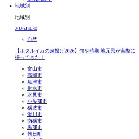
地域別
地域別
2026.04.30
自然
【ホタルイカの身投げ2026】旬や時期 地元民が実際に
採ってきた！
富山市
高岡市
魚津市
射水市
氷見市
小矢部市
砺波市
滑川市
南砺市
黒部市
朝日町