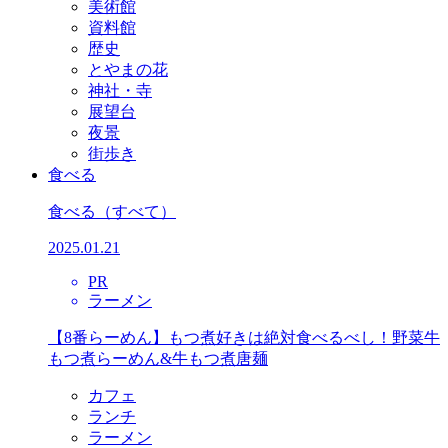
美術館
資料館
歴史
とやまの花
神社・寺
展望台
夜景
街歩き
食べる
食べる
（すべて）
2025.01.21
PR
ラーメン
【8番らーめん】もつ煮好きは絶対食べるべし！野菜牛
もつ煮らーめん&牛もつ煮唐麺
カフェ
ランチ
ラーメン