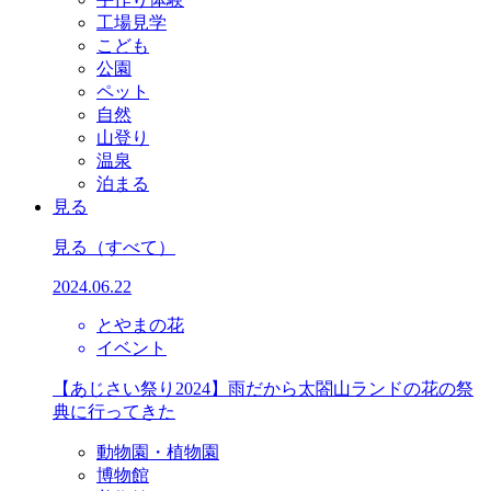
工場見学
こども
公園
ペット
自然
山登り
温泉
泊まる
見る
見る
（すべて）
2024.06.22
とやまの花
イベント
【あじさい祭り2024】雨だから太閤山ランドの花の祭
典に行ってきた
動物園・植物園
博物館