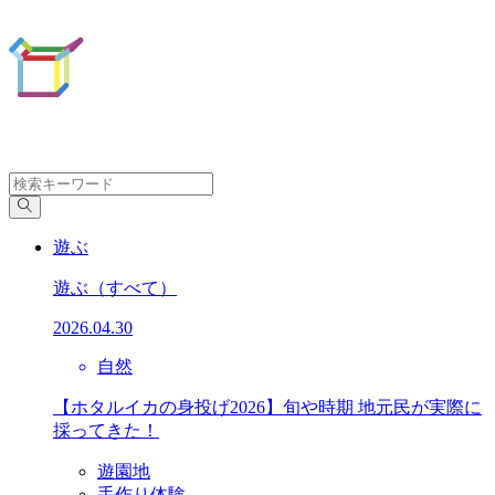
遊ぶ
遊ぶ
（すべて）
2026.04.30
自然
【ホタルイカの身投げ2026】旬や時期 地元民が実際に
採ってきた！
遊園地
手作り体験