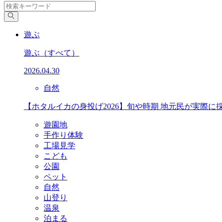
遊ぶ
遊ぶ
（すべて）
2026.04.30
自然
【ホタルイカの身投げ2026】旬や時期 地元民が実際に
遊園地
手作り体験
工場見学
こども
公園
ペット
自然
山登り
温泉
泊まる