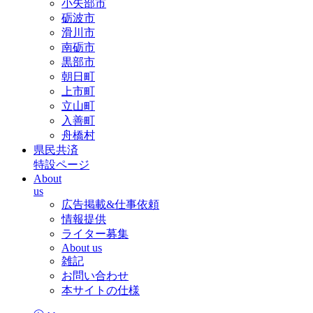
小矢部市
砺波市
滑川市
南砺市
黒部市
朝日町
上市町
立山町
入善町
舟橋村
県民共済
特設ページ
About
us
広告掲載&仕事依頼
情報提供
ライター募集
About us
雑記
お問い合わせ
本サイトの仕様