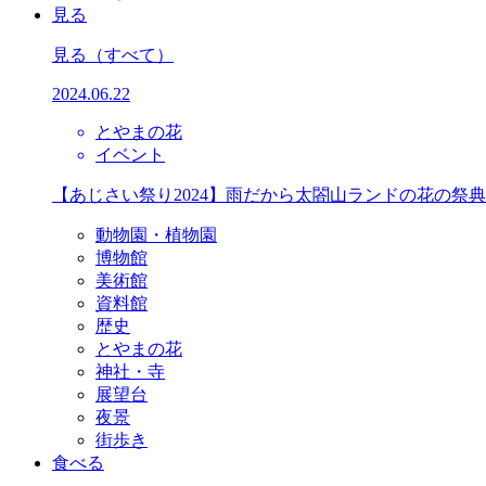
見る
見る
（すべて）
2024.06.22
とやまの花
イベント
【あじさい祭り2024】雨だから太閤山ランドの花の祭
動物園・植物園
博物館
美術館
資料館
歴史
とやまの花
神社・寺
展望台
夜景
街歩き
食べる