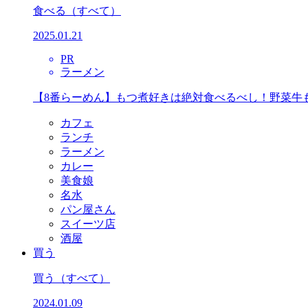
食べる
（すべて）
2025.01.21
PR
ラーメン
【8番らーめん】もつ煮好きは絶対食べるべし！野菜牛
カフェ
ランチ
ラーメン
カレー
美食娘
名水
パン屋さん
スイーツ店
酒屋
買う
買う
（すべて）
2024.01.09