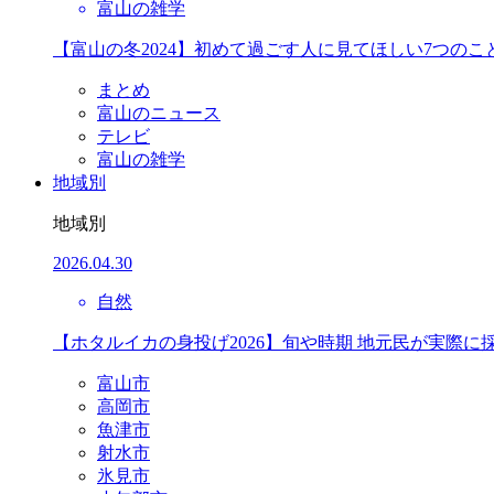
富山の雑学
【富山の冬2024】初めて過ごす人に見てほしい7つのこ
まとめ
富山のニュース
テレビ
富山の雑学
地域別
地域別
2026.04.30
自然
【ホタルイカの身投げ2026】旬や時期 地元民が実際に
富山市
高岡市
魚津市
射水市
氷見市