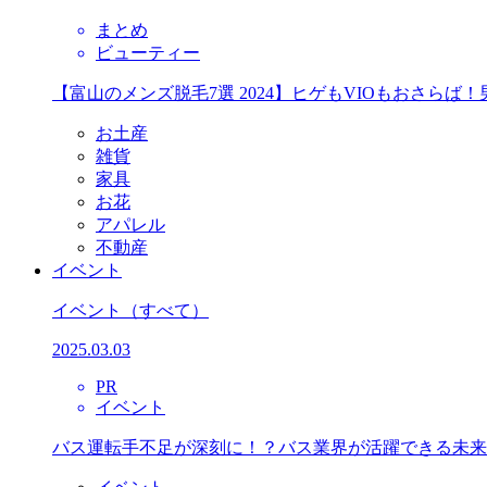
まとめ
ビューティー
【富山のメンズ脱毛7選 2024】ヒゲもVIOもおさら
お土産
雑貨
家具
お花
アパレル
不動産
イベント
イベント
（すべて）
2025.03.03
PR
イベント
バス運転手不足が深刻に！？バス業界が活躍できる未来