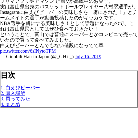
フリマアプリやアマゾンで値段が高騰中のお菓子。
実は富山県出身のバスケットボールプレイヤー八村塁選手が、
Instagramに白えびビーバーの美味しさを「虜にされた！」とチ
ームメイトの選手が動画投稿したのがキッカケです。
NBA選手を虜にする美味しさ！として話題になったので、こ
れは富山県民としてはぜひ食べておきたい！
ということで、富山では普通にスーパーとかコンビニで売って
いたので買って食べてみました。
白えびビーバーとんでもない値段になってて草
pic.twitter.com/6sINytoTPM
— Ginobili Hair in Japan (@_GHiJ_)
July 16, 2019
目次
1. 白えびビーバー
2. 購入場所
3. 買ってみた
4. まとめ