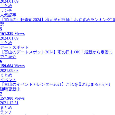
2024.01.09
まとめ
ランチ
人気記事
【富山の回転寿司2024】地元民が評価！おすすめランキング10
選
5
161,229
Views
2024.01.09
まとめ
デートスポット
【富山のデートスポット2024】雨の日もOK！最新から定番ま
でご紹介
6
159,684
Views
2021.09.08
まとめ
イベント
【富山のイベントカレンダー2021】これを見ればまるわかり
随時更新中
7
157,980
Views
2021.12.31
まとめ
ランチ