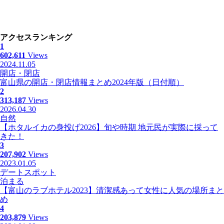
アクセスランキング
1
602,611
Views
2024.11.05
開店・閉店
富山県の開店・閉店情報まとめ2024年版（日付順）
2
313,187
Views
2026.04.30
自然
【ホタルイカの身投げ2026】旬や時期 地元民が実際に採って
きた！
3
207,902
Views
2023.01.05
デートスポット
泊まる
【富山のラブホテル2023】清潔感あって女性に人気の場所まと
め
4
203,879
Views