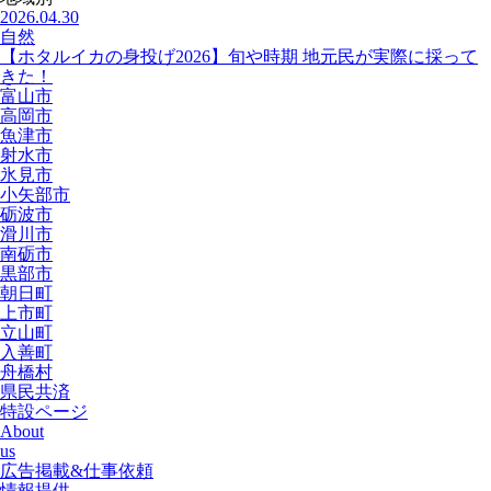
2026.04.30
自然
【ホタルイカの身投げ2026】旬や時期 地元民が実際に採って
きた！
富山市
高岡市
魚津市
射水市
氷見市
小矢部市
砺波市
滑川市
南砺市
黒部市
朝日町
上市町
立山町
入善町
舟橋村
県民共済
特設ページ
About
us
広告掲載&仕事依頼
情報提供