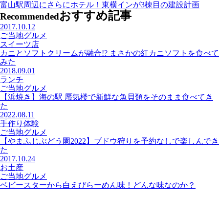
富山駅周辺にさらにホテル！東横インが3棟目の建設計画
おすすめ記事
Recommended
2017.10.12
ご当地グルメ
スイーツ店
カニとソフトクリームが融合!? まさかの紅カニソフトを食べて
みた
2018.09.01
ランチ
ご当地グルメ
【浜焼き】海の駅 蜃気楼で新鮮な魚貝類をそのまま食べてき
た
2022.08.11
手作り体験
ご当地グルメ
【やまふじぶどう園2022】ブドウ狩りを予約なしで楽しんでき
た
2017.10.24
お土産
ご当地グルメ
ベビースターから白えびらーめん味！どんな味なのか？