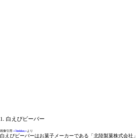
1. 白えびビーバー
画像引用
「hokka」
より
白えびビーバーはお菓子メーカーである「北陸製菓株式会社」