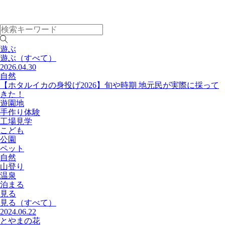
遊ぶ
遊ぶ
（すべて）
2026.04.30
自然
【ホタルイカの身投げ2026】旬や時期 地元民が実際に採って
きた！
遊園地
手作り体験
工場見学
こども
公園
ペット
自然
山登り
温泉
泊まる
見る
見る
（すべて）
2024.06.22
とやまの花