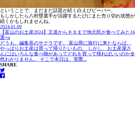
ということで、まだまだ話題が続く白えびビーバー。
もしかしたら八村塁選手が活躍するたびにまた売り切れ状態が
続くかもしれませんね。
2024.01.09
【富山のお土産2024】王道からネタまで地元民が食べてみた16
選+α
どうも、編集長のサクラです。 富山県に旅行に来たならば、
やっぱりお土産は買って帰りたいもの。 しかし、お土産屋さ
んにはいろんな食べ物があってどれを買って帰ればいいのか全
然わかりません。 そこで本日は、実際...
SHARE