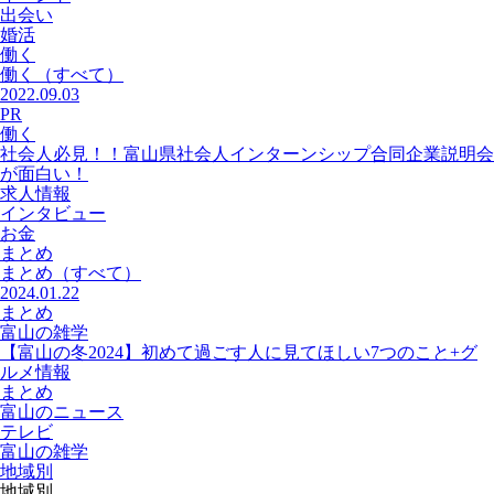
出会い
婚活
働く
働く
（すべて）
2022.09.03
PR
働く
社会人必見！！富山県社会人インターンシップ合同企業説明会
が面白い！
求人情報
インタビュー
お金
まとめ
まとめ
（すべて）
2024.01.22
まとめ
富山の雑学
【富山の冬2024】初めて過ごす人に見てほしい7つのこと+グ
ルメ情報
まとめ
富山のニュース
テレビ
富山の雑学
地域別
地域別