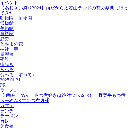
イベント
【あじさい祭り2024】雨だから太閤山ランドの花の祭典に行っ
てきた
動物園・植物園
博物館
美術館
資料館
歴史
とやまの花
神社・寺
展望台
夜景
街歩き
食べる
食べる
（すべて）
2025.01.21
PR
ラーメン
【8番らーめん】もつ煮好きは絶対食べるべし！野菜牛もつ煮
らーめん&牛もつ煮唐麺
カフェ
ランチ
ラーメン
カレー
美食娘