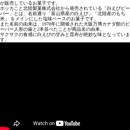
が販売しているお菓子です。
ホッカこと北陸製菓株式会社から発売されている「白えびビー
バー」とは、名前通り「富山県産の白えび」「北陸産のもち
米」 をメインにした塩味ベースのお菓子です。
また名前の由来は、1970年に開催された大阪万博カナダ館のビ
ーバー人形の歯と2本並べたことが商品名の由来。
サクサクの食感に白えびの甘みと昆布が絶妙な味となっていま
す。