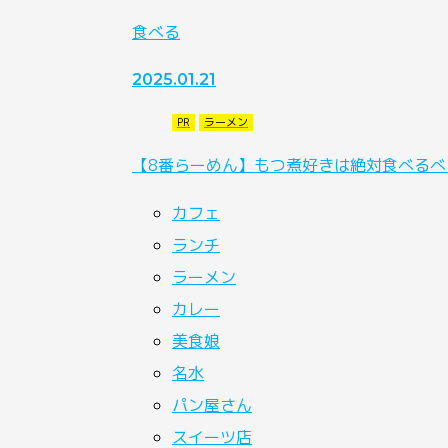
食べる
2025.01.21
PR
ラーメン
【8番らーめん】もつ煮好きは絶対食べるべ
カフェ
ランチ
ラーメン
カレー
美食娘
名水
パン屋さん
スイーツ店