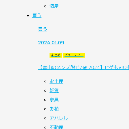
酒屋
買う
買う
2024.01.09
まとめ
ビューティー
【富山のメンズ脱毛7選 2024】ヒゲもV
お土産
雑貨
家具
お花
アパレル
不動産