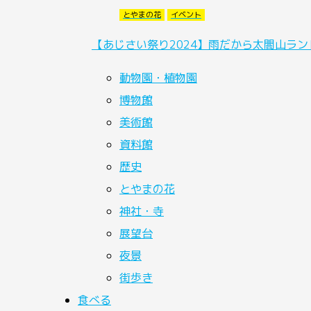
とやまの花
イベント
【あじさい祭り2024】雨だから太閤山ラ
動物園・植物園
博物館
美術館
資料館
歴史
とやまの花
神社・寺
展望台
夜景
街歩き
食べる