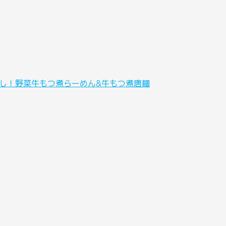
し！野菜牛もつ煮らーめん&牛もつ煮唐麺