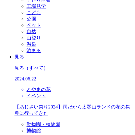
工場見学
こども
公園
ペット
自然
山登り
温泉
泊まる
見る
見る
（すべて）
2024.06.22
とやまの花
イベント
【あじさい祭り2024】雨だから太閤山ランドの花の祭
典に行ってきた
動物園・植物園
博物館