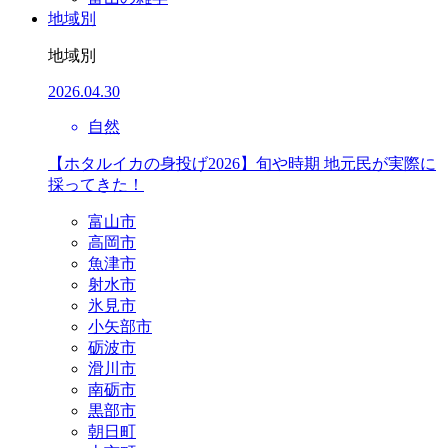
地域別
地域別
2026.04.30
自然
【ホタルイカの身投げ2026】旬や時期 地元民が実際に
採ってきた！
富山市
高岡市
魚津市
射水市
氷見市
小矢部市
砺波市
滑川市
南砺市
黒部市
朝日町