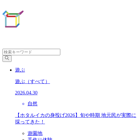
遊ぶ
遊ぶ
（すべて）
2026.04.30
自然
【ホタルイカの身投げ2026】旬や時期 地元民が実際に
採ってきた！
遊園地
手作り体験