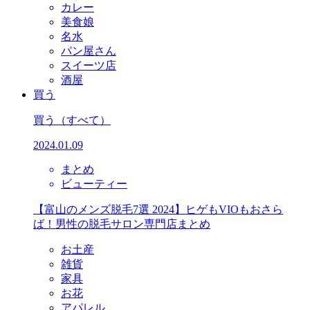
カレー
美食娘
名水
パン屋さん
スイーツ店
酒屋
買う
買う
（すべて）
2024.01.09
まとめ
ビューティー
【富山のメンズ脱毛7選 2024】ヒゲもVIOもおさら
ば！男性の脱毛サロン専門店まとめ
お土産
雑貨
家具
お花
アパレル