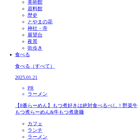
美術館
資料館
歴史
とやまの花
神社・寺
展望台
夜景
街歩き
食べる
食べる
（すべて）
2025.01.21
PR
ラーメン
【8番らーめん】もつ煮好きは絶対食べるべし！野菜牛
もつ煮らーめん&牛もつ煮唐麺
カフェ
ランチ
ラーメン