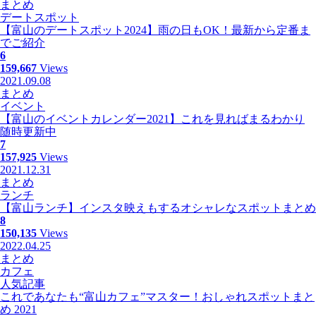
まとめ
デートスポット
【富山のデートスポット2024】雨の日もOK！最新から定番ま
でご紹介
6
159,667
Views
2021.09.08
まとめ
イベント
【富山のイベントカレンダー2021】これを見ればまるわかり
随時更新中
7
157,925
Views
2021.12.31
まとめ
ランチ
【富山ランチ】インスタ映えもするオシャレなスポットまとめ
8
150,135
Views
2022.04.25
まとめ
カフェ
人気記事
これであなたも“富山カフェ”マスター！おしゃれスポットまと
め 2021