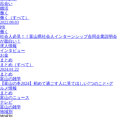
出会い
婚活
働く
働く
（すべて）
2022.09.03
PR
働く
社会人必見！！富山県社会人インターンシップ合同企業説明会
が面白い！
求人情報
インタビュー
お金
まとめ
まとめ
（すべて）
2024.01.22
まとめ
富山の雑学
【富山の冬2024】初めて過ごす人に見てほしい7つのこと+グ
ルメ情報
まとめ
富山のニュース
テレビ
富山の雑学
地域別
地域別