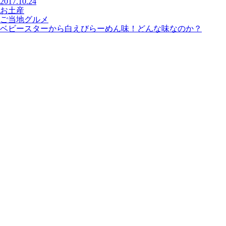
2017.10.24
お土産
ご当地グルメ
ベビースターから白えびらーめん味！どんな味なのか？