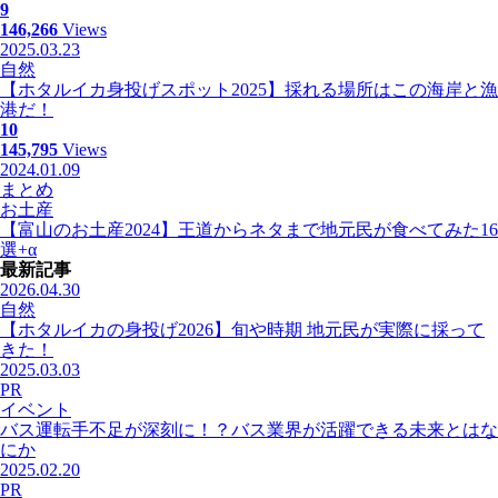
9
146,266
Views
2025.03.23
自然
【ホタルイカ身投げスポット2025】採れる場所はこの海岸と漁
港だ！
10
145,795
Views
2024.01.09
まとめ
お土産
【富山のお土産2024】王道からネタまで地元民が食べてみた16
選+α
最新記事
2026.04.30
自然
【ホタルイカの身投げ2026】旬や時期 地元民が実際に採って
きた！
2025.03.03
PR
イベント
バス運転手不足が深刻に！？バス業界が活躍できる未来とはな
にか
2025.02.20
PR