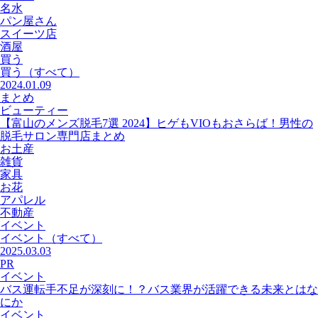
名水
パン屋さん
スイーツ店
酒屋
買う
買う
（すべて）
2024.01.09
まとめ
ビューティー
【富山のメンズ脱毛7選 2024】ヒゲもVIOもおさらば！男性の
脱毛サロン専門店まとめ
お土産
雑貨
家具
お花
アパレル
不動産
イベント
イベント
（すべて）
2025.03.03
PR
イベント
バス運転手不足が深刻に！？バス業界が活躍できる未来とはな
にか
イベント