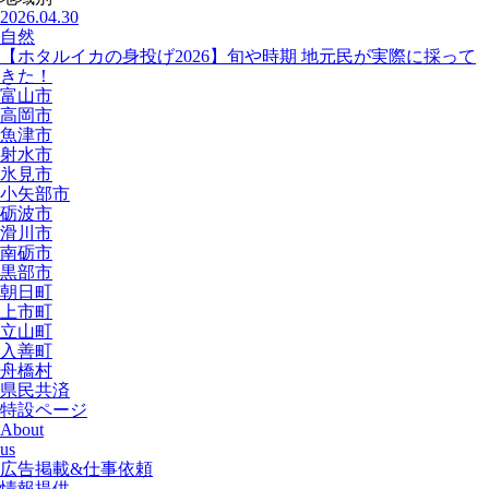
2026.04.30
自然
【ホタルイカの身投げ2026】旬や時期 地元民が実際に採って
きた！
富山市
高岡市
魚津市
射水市
氷見市
小矢部市
砺波市
滑川市
南砺市
黒部市
朝日町
上市町
立山町
入善町
舟橋村
県民共済
特設ページ
About
us
広告掲載&仕事依頼
情報提供