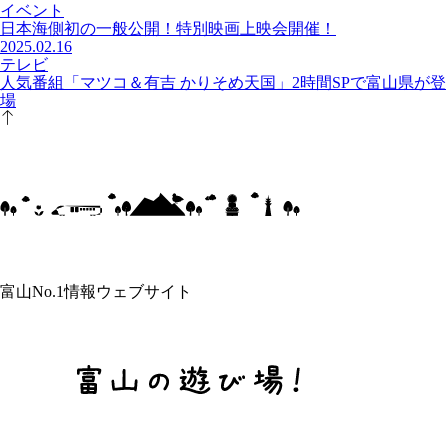
イベント
日本海側初の一般公開！特別映画上映会開催！
2025.02.16
テレビ
人気番組「マツコ＆有吉 かりそめ天国」2時間SPで富山県が登
場
富山No.1情報ウェブサイト