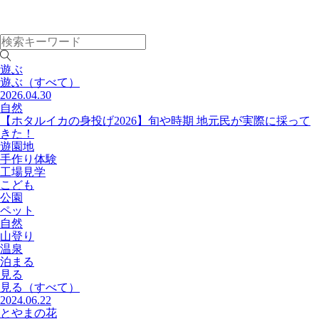
遊ぶ
遊ぶ
（すべて）
2026.04.30
自然
【ホタルイカの身投げ2026】旬や時期 地元民が実際に採って
きた！
遊園地
手作り体験
工場見学
こども
公園
ペット
自然
山登り
温泉
泊まる
見る
見る
（すべて）
2024.06.22
とやまの花