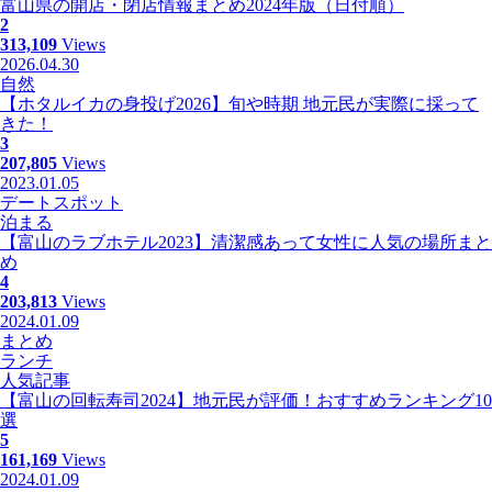
富山県の開店・閉店情報まとめ2024年版（日付順）
2
313,109
Views
2026.04.30
自然
【ホタルイカの身投げ2026】旬や時期 地元民が実際に採って
きた！
3
207,805
Views
2023.01.05
デートスポット
泊まる
【富山のラブホテル2023】清潔感あって女性に人気の場所まと
め
4
203,813
Views
2024.01.09
まとめ
ランチ
人気記事
【富山の回転寿司2024】地元民が評価！おすすめランキング10
選
5
161,169
Views
2024.01.09