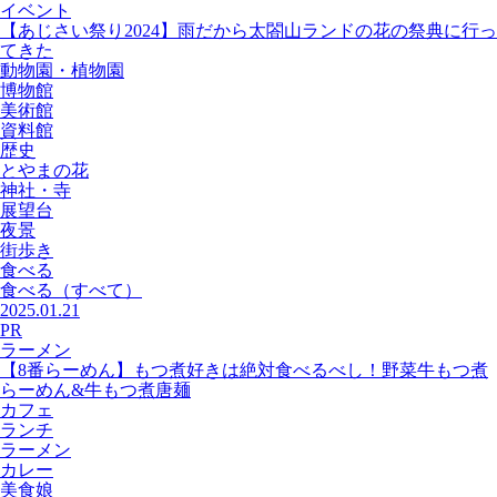
イベント
【あじさい祭り2024】雨だから太閤山ランドの花の祭典に行っ
てきた
動物園・植物園
博物館
美術館
資料館
歴史
とやまの花
神社・寺
展望台
夜景
街歩き
食べる
食べる
（すべて）
2025.01.21
PR
ラーメン
【8番らーめん】もつ煮好きは絶対食べるべし！野菜牛もつ煮
らーめん&牛もつ煮唐麺
カフェ
ランチ
ラーメン
カレー
美食娘