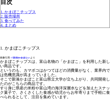
目次
1. かまぼこチップス
2. 販売場所
3. 食べてみた
4. まとめ
1. かまぼこチップス
画像引用
「新湊かまぼこ」
より
かまぼこチップスは、富山名物の「かまぼこ」を利用した新し
い商品です。
というのも、カマボコはかつてほどの消費量がなく、業界内で
は危機意識が高まっていました。
そこで新湊かまぼこと富山県立大学が立ち上がり、共同開発し
たのがこちらの商品です。
すり身に県産の米粉や富山湾の海洋深層水などを加えたスナッ
ク菓子で、さくさくした食感が幼児からお年寄りまで手軽に食
べられるとして、注目を集めています。