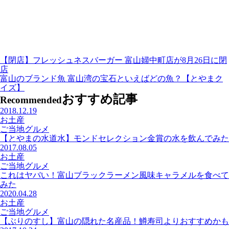
【閉店】フレッシュネスバーガー 富山婦中町店が8月26日に閉
店
富山のブランド魚 富山湾の宝石といえばどの魚？【とやまク
イズ】
おすすめ記事
Recommended
2018.12.19
お土産
ご当地グルメ
【とやまの水道水】モンドセレクション金賞の水を飲んでみた
2017.08.05
お土産
ご当地グルメ
これはヤバい！富山ブラックラーメン風味キャラメルを食べて
みた
2020.04.28
お土産
ご当地グルメ
【ぶりのすし】富山の隠れた名産品！鱒寿司よりおすすめかも