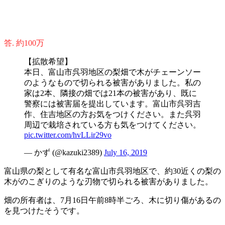
答. 約100万
【拡散希望】
本日、富山市呉羽地区の梨畑で木がチェーンソー
のようなもので切られる被害がありました。私の
家は2本、隣接の畑では21本の被害があり、既に
警察には被害届を提出しています。富山市呉羽吉
作、住吉地区の方お気をつけください。また呉羽
周辺で栽培されている方も気をつけてください。
pic.twitter.com/hvLLir29vo
— かず (@kazuki2389)
July 16, 2019
富山県の梨として有名な富山市呉羽地区で、約30近くの梨の
木がのこぎりのような刃物で切られる被害がありました。
畑の所有者は、7月16日午前8時半ごろ、木に切り傷があるの
を見つけたそうです。