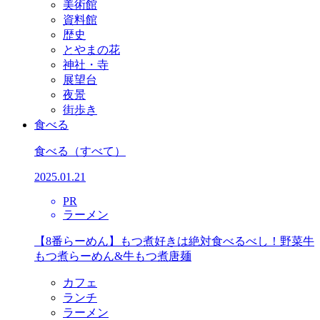
美術館
資料館
歴史
とやまの花
神社・寺
展望台
夜景
街歩き
食べる
食べる
（すべて）
2025.01.21
PR
ラーメン
【8番らーめん】もつ煮好きは絶対食べるべし！野菜牛
もつ煮らーめん&牛もつ煮唐麺
カフェ
ランチ
ラーメン