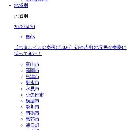
地域別
地域別
2026.04.30
自然
【ホタルイカの身投げ2026】旬や時期 地元民が実際に
採ってきた！
富山市
高岡市
魚津市
射水市
氷見市
小矢部市
砺波市
滑川市
南砺市
黒部市
朝日町