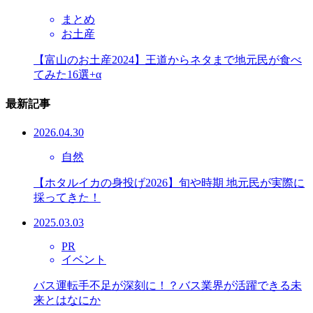
まとめ
お土産
【富山のお土産2024】王道からネタまで地元民が食べ
てみた16選+α
最新記事
2026.04.30
自然
【ホタルイカの身投げ2026】旬や時期 地元民が実際に
採ってきた！
2025.03.03
PR
イベント
バス運転手不足が深刻に！？バス業界が活躍できる未
来とはなにか