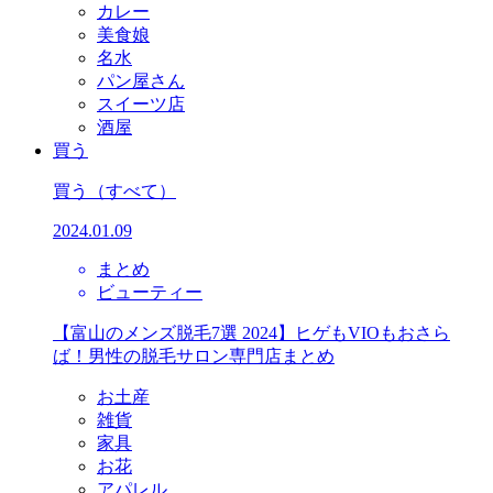
カレー
美食娘
名水
パン屋さん
スイーツ店
酒屋
買う
買う
（すべて）
2024.01.09
まとめ
ビューティー
【富山のメンズ脱毛7選 2024】ヒゲもVIOもおさら
ば！男性の脱毛サロン専門店まとめ
お土産
雑貨
家具
お花
アパレル