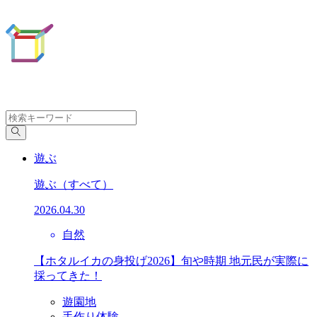
遊ぶ
遊ぶ
（すべて）
2026.04.30
自然
【ホタルイカの身投げ2026】旬や時期 地元民が実際に
採ってきた！
遊園地
手作り体験