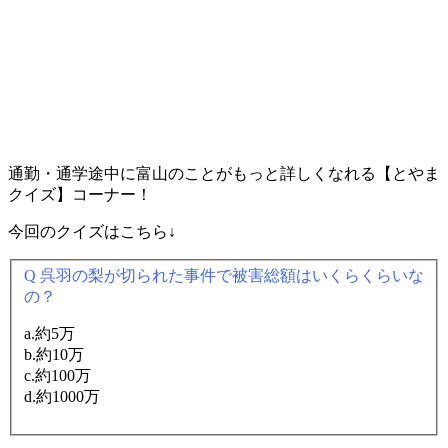
通勤・通学途中に富山のことがもっと詳しくなれる【とやま
クイズ】コーナー！
今回のクイズはこちら↓
Q 呉羽の梨が切られた事件で被害総額はいくらくらいな
の？
a.約5万
b.約10万
c.約100万
d.約1000万