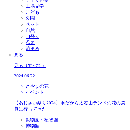
工場見学
こども
公園
ペット
自然
山登り
温泉
泊まる
見る
見る
（すべて）
2024.06.22
とやまの花
イベント
【あじさい祭り2024】雨だから太閤山ランドの花の祭
典に行ってきた
動物園・植物園
博物館