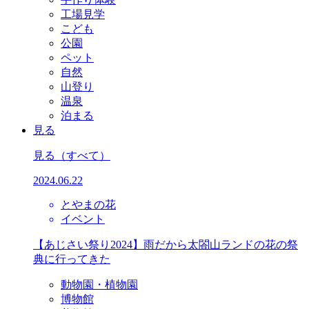
工場見学
こども
公園
ペット
自然
山登り
温泉
泊まる
見る
見る
（すべて）
2024.06.22
とやまの花
イベント
【あじさい祭り2024】雨だから太閤山ランドの花の祭
典に行ってきた
動物園・植物園
博物館