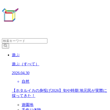
遊ぶ
遊ぶ
（すべて）
2026.04.30
自然
【ホタルイカの身投げ2026】旬や時期 地元民が実際に
採ってきた！
遊園地
手作り体験