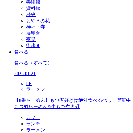
美術館
資料館
歴史
とやまの花
神社・寺
展望台
夜景
街歩き
食べる
食べる
（すべて）
2025.01.21
PR
ラーメン
【8番らーめん】もつ煮好きは絶対食べるべし！野菜牛
もつ煮らーめん&牛もつ煮唐麺
カフェ
ランチ
ラーメン