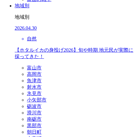
地域別
地域別
2026.04.30
自然
【ホタルイカの身投げ2026】旬や時期 地元民が実際に
採ってきた！
富山市
高岡市
魚津市
射水市
氷見市
小矢部市
砺波市
滑川市
南砺市
黒部市
朝日町