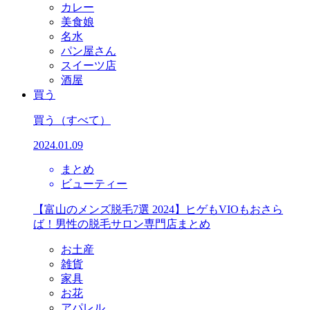
カレー
美食娘
名水
パン屋さん
スイーツ店
酒屋
買う
買う
（すべて）
2024.01.09
まとめ
ビューティー
【富山のメンズ脱毛7選 2024】ヒゲもVIOもおさら
ば！男性の脱毛サロン専門店まとめ
お土産
雑貨
家具
お花
アパレル