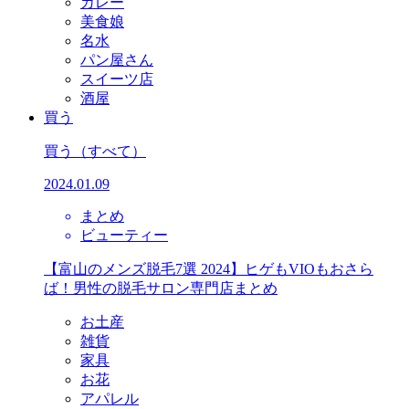
カレー
美食娘
名水
パン屋さん
スイーツ店
酒屋
買う
買う
（すべて）
2024.01.09
まとめ
ビューティー
【富山のメンズ脱毛7選 2024】ヒゲもVIOもおさら
ば！男性の脱毛サロン専門店まとめ
お土産
雑貨
家具
お花
アパレル