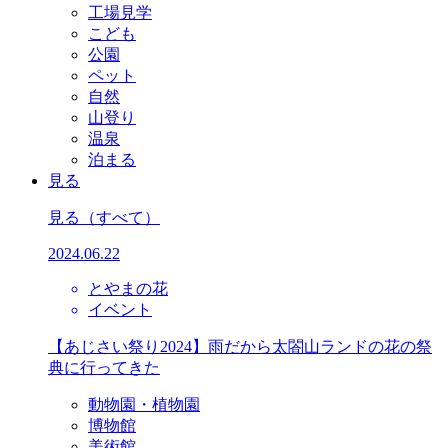
工場見学
こども
公園
ペット
自然
山登り
温泉
泊まる
見る
見る
（すべて）
2024.06.22
とやまの花
イベント
【あじさい祭り2024】雨だから太閤山ランドの花の祭
典に行ってきた
動物園・植物園
博物館
美術館