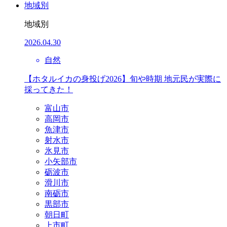
地域別
地域別
2026.04.30
自然
【ホタルイカの身投げ2026】旬や時期 地元民が実際に
採ってきた！
富山市
高岡市
魚津市
射水市
氷見市
小矢部市
砺波市
滑川市
南砺市
黒部市
朝日町
上市町