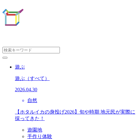
遊ぶ
遊ぶ
（すべて）
2026.04.30
自然
【ホタルイカの身投げ2026】旬や時期 地元民が実際に
採ってきた！
遊園地
手作り体験