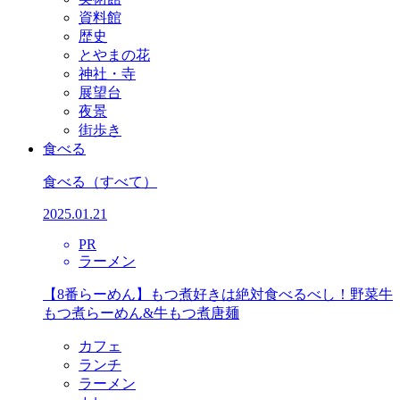
資料館
歴史
とやまの花
神社・寺
展望台
夜景
街歩き
食べる
食べる
（すべて）
2025.01.21
PR
ラーメン
【8番らーめん】もつ煮好きは絶対食べるべし！野菜牛
もつ煮らーめん&牛もつ煮唐麺
カフェ
ランチ
ラーメン