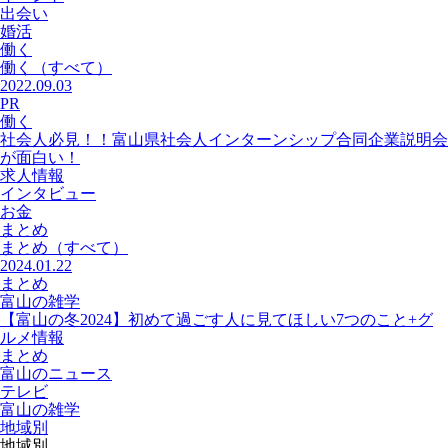
出会い
婚活
働く
働く
（すべて）
2022.09.03
PR
働く
社会人必見！！富山県社会人インターンシップ合同企業説明会
が面白い！
求人情報
インタビュー
お金
まとめ
まとめ
（すべて）
2024.01.22
まとめ
富山の雑学
【富山の冬2024】初めて過ごす人に見てほしい7つのこと+グ
ルメ情報
まとめ
富山のニュース
テレビ
富山の雑学
地域別
地域別