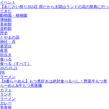
イベント
【あじさい祭り2024】雨だから太閤山ランドの花の祭典に行っ
てきた
動物園・植物園
博物館
美術館
資料館
歴史
とやまの花
神社・寺
展望台
夜景
街歩き
食べる
食べる
（すべて）
2025.01.21
PR
ラーメン
【8番らーめん】もつ煮好きは絶対食べるべし！野菜牛もつ煮
らーめん&牛もつ煮唐麺
カフェ
ランチ
ラーメン
カレー
美食娘