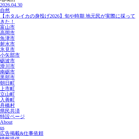
2026.04.30
自然
【ホタルイカの身投げ2026】旬や時期 地元民が実際に採って
きた！
富山市
高岡市
魚津市
射水市
氷見市
小矢部市
砺波市
滑川市
南砺市
黒部市
朝日町
上市町
立山町
入善町
舟橋村
県民共済
特設ページ
About
us
広告掲載&仕事依頼
情報提供