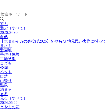
遊ぶ
遊ぶ
（すべて）
2026.04.30
自然
【ホタルイカの身投げ2026】旬や時期 地元民が実際に採って
きた！
遊園地
手作り体験
工場見学
こども
公園
ペット
自然
山登り
温泉
泊まる
見る
見る
（すべて）
2024.06.22
とやまの花