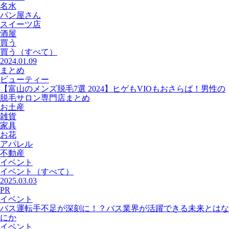
名水
パン屋さん
スイーツ店
酒屋
買う
買う
（すべて）
2024.01.09
まとめ
ビューティー
【富山のメンズ脱毛7選 2024】ヒゲもVIOもおさらば！男性の
脱毛サロン専門店まとめ
お土産
雑貨
家具
お花
アパレル
不動産
イベント
イベント
（すべて）
2025.03.03
PR
イベント
バス運転手不足が深刻に！？バス業界が活躍できる未来とはな
にか
イベント