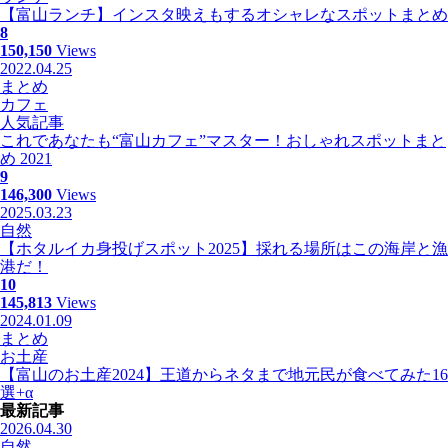
【富山ランチ】インスタ映えもするオシャレなスポットまとめ
8
150,150
Views
2022.04.25
まとめ
カフェ
人気記事
これであなたも“富山カフェ”マスター！おしゃれスポットまと
め 2021
9
146,300
Views
2025.03.23
自然
【ホタルイカ身投げスポット2025】採れる場所はこの海岸と漁
港だ！
10
145,813
Views
2024.01.09
まとめ
お土産
【富山のお土産2024】王道からネタまで地元民が食べてみた16
選+α
最新記事
2026.04.30
自然