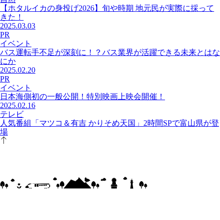
【ホタルイカの身投げ2026】旬や時期 地元民が実際に採って
きた！
2025.03.03
PR
イベント
バス運転手不足が深刻に！？バス業界が活躍できる未来とはな
にか
2025.02.20
PR
イベント
日本海側初の一般公開！特別映画上映会開催！
2025.02.16
テレビ
人気番組「マツコ＆有吉 かりそめ天国」2時間SPで富山県が登
場