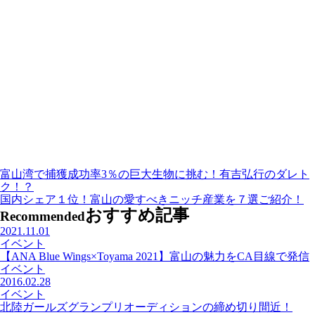
富山湾で捕獲成功率3％の巨大生物に挑む！有吉弘行のダレト
ク！？
国内シェア１位！富山の愛すべきニッチ産業を７選ご紹介！
おすすめ記事
Recommended
2021.11.01
イベント
【ANA Blue Wings×Toyama 2021】富山の魅力をCA目線で発信
イベント
2016.02.28
イベント
北陸ガールズグランプリオーディションの締め切り間近！