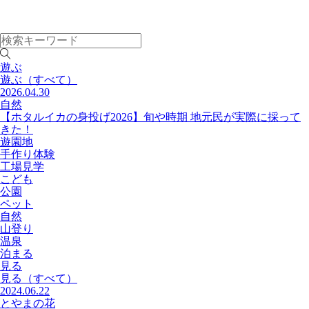
遊ぶ
遊ぶ
（すべて）
2026.04.30
自然
【ホタルイカの身投げ2026】旬や時期 地元民が実際に採って
きた！
遊園地
手作り体験
工場見学
こども
公園
ペット
自然
山登り
温泉
泊まる
見る
見る
（すべて）
2024.06.22
とやまの花