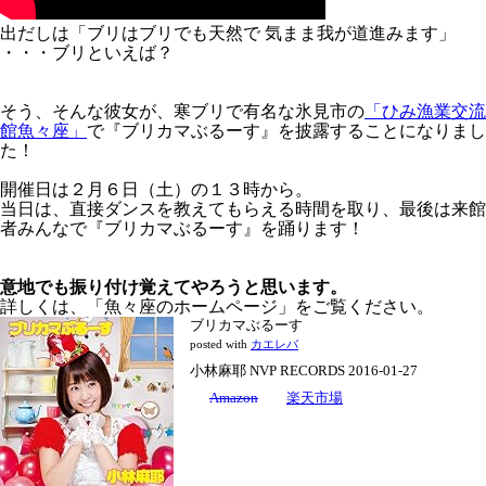
出だしは「ブリはブリでも天然で 気まま我が道進みます」
・・・ブリといえば？
そう、そんな彼女が、寒ブリで有名な氷見市の
「ひみ漁業交流
館魚々座」
で『ブリカマぶるーす』を披露することになりまし
た！
開催日は２月６日（土）の１３時から。
当日は、直接ダンスを教えてもらえる時間を取り、最後は来館
者みんなで『ブリカマぶるーす』を踊ります！
意地でも振り付け覚えてやろうと思います。
詳しくは、「魚々座のホームページ」をご覧ください。
ブリカマぶるーす
posted with
カエレバ
小林麻耶 NVP RECORDS 2016-01-27
Amazon
楽天市場