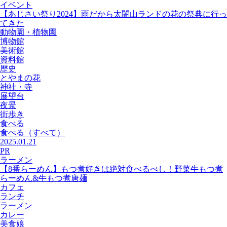
イベント
【あじさい祭り2024】雨だから太閤山ランドの花の祭典に行っ
てきた
動物園・植物園
博物館
美術館
資料館
歴史
とやまの花
神社・寺
展望台
夜景
街歩き
食べる
食べる
（すべて）
2025.01.21
PR
ラーメン
【8番らーめん】もつ煮好きは絶対食べるべし！野菜牛もつ煮
らーめん&牛もつ煮唐麺
カフェ
ランチ
ラーメン
カレー
美食娘