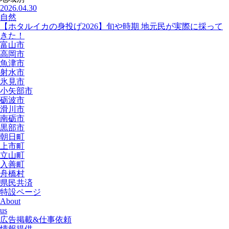
2026.04.30
自然
【ホタルイカの身投げ2026】旬や時期 地元民が実際に採って
きた！
富山市
高岡市
魚津市
射水市
氷見市
小矢部市
砺波市
滑川市
南砺市
黒部市
朝日町
上市町
立山町
入善町
舟橋村
県民共済
特設ページ
About
us
広告掲載&仕事依頼
情報提供