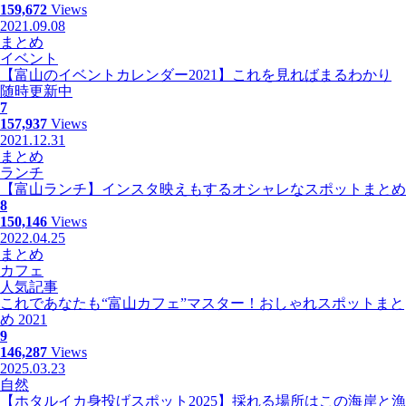
159,672
Views
2021.09.08
まとめ
イベント
【富山のイベントカレンダー2021】これを見ればまるわかり
随時更新中
7
157,937
Views
2021.12.31
まとめ
ランチ
【富山ランチ】インスタ映えもするオシャレなスポットまとめ
8
150,146
Views
2022.04.25
まとめ
カフェ
人気記事
これであなたも“富山カフェ”マスター！おしゃれスポットまと
め 2021
9
146,287
Views
2025.03.23
自然
【ホタルイカ身投げスポット2025】採れる場所はこの海岸と漁