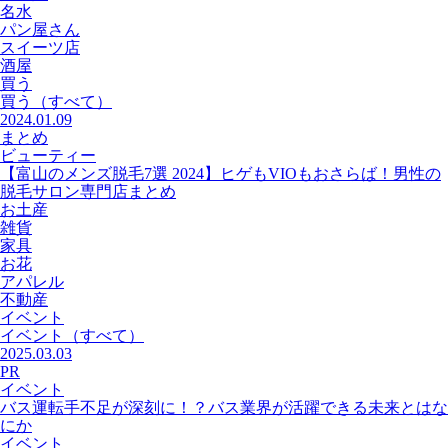
名水
パン屋さん
スイーツ店
酒屋
買う
買う
（すべて）
2024.01.09
まとめ
ビューティー
【富山のメンズ脱毛7選 2024】ヒゲもVIOもおさらば！男性の
脱毛サロン専門店まとめ
お土産
雑貨
家具
お花
アパレル
不動産
イベント
イベント
（すべて）
2025.03.03
PR
イベント
バス運転手不足が深刻に！？バス業界が活躍できる未来とはな
にか
イベント