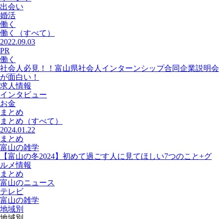
出会い
婚活
働く
働く
（すべて）
2022.09.03
PR
働く
社会人必見！！富山県社会人インターンシップ合同企業説明会
が面白い！
求人情報
インタビュー
お金
まとめ
まとめ
（すべて）
2024.01.22
まとめ
富山の雑学
【富山の冬2024】初めて過ごす人に見てほしい7つのこと+グ
ルメ情報
まとめ
富山のニュース
テレビ
富山の雑学
地域別
地域別