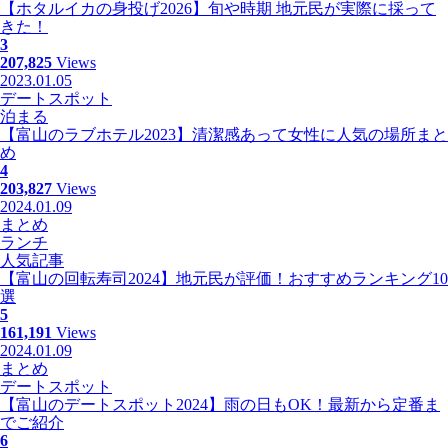
【ホタルイカの身投げ2026】旬や時期 地元民が実際に採って
きた！
3
207,825
Views
2023.01.05
デートスポット
泊まる
【富山のラブホテル2023】清潔感あって女性に人気の場所まと
め
4
203,827
Views
2024.01.09
まとめ
ランチ
人気記事
【富山の回転寿司2024】地元民が評価！おすすめランキング10
選
5
161,191
Views
2024.01.09
まとめ
デートスポット
【富山のデートスポット2024】雨の日もOK！最新から定番ま
でご紹介
6