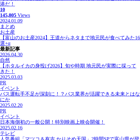
港だ！
10
145,805
Views
2024.01.09
まとめ
お土産
【富山のお土産2024】王道からネタまで地元民が食べてみた16
選+α
最新記事
2026.04.30
自然
【ホタルイカの身投げ2026】旬や時期 地元民が実際に採って
きた！
2025.03.03
PR
イベント
バス運転手不足が深刻に！？バス業界が活躍できる未来とはな
にか
2025.02.20
PR
イベント
日本海側初の一般公開！特別映画上映会開催！
2025.02.16
テレビ
人気番組「マツコ＆有吉 かりそめ天国」2時間SPで富山県が登