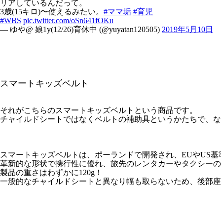
リアしているんだって。
3歳(15キロ)〜使えるみたい。
#ママ垢
#育児
#WBS
pic.twitter.com/oSn641fOKu
— ゆや@ 娘1y(12/26)育休中 (@yuyatan120505)
2019年5月10日
スマートキッズベルト
それがこちらのスマートキッズベルトという商品です。
チャイルドシートではなくベルトの補助具というかたちで、な
スマートキッズベルトは、ポーランドで開発され、EUやUS
革新的な形状で携行性に優れ、旅先のレンタカーやタクシーの
製品の重さはわずかに120g！
一般的なチャイルドシートと異なり幅も取らないため、後部座