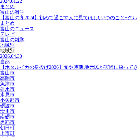
2024.01.22
まとめ
富山の雑学
【富山の冬2024】初めて過ごす人に見てほしい7つのこと+グ
まとめ
富山のニュース
テレビ
富山の雑学
地域別
地域別
2026.04.30
自然
【ホタルイカの身投げ2026】旬や時期 地元民が実際に採って
富山市
高岡市
魚津市
射水市
氷見市
小矢部市
砺波市
滑川市
南砺市
黒部市
朝日町
上市町