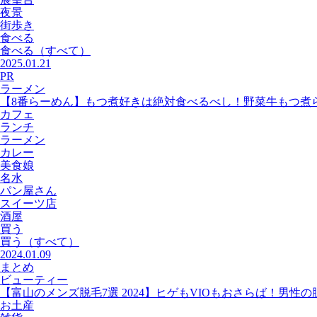
夜景
街歩き
食べる
食べる
（すべて）
2025.01.21
PR
ラーメン
【8番らーめん】もつ煮好きは絶対食べるべし！野菜牛もつ煮
カフェ
ランチ
ラーメン
カレー
美食娘
名水
パン屋さん
スイーツ店
酒屋
買う
買う
（すべて）
2024.01.09
まとめ
ビューティー
【富山のメンズ脱毛7選 2024】ヒゲもVIOもおさらば！男性
お土産