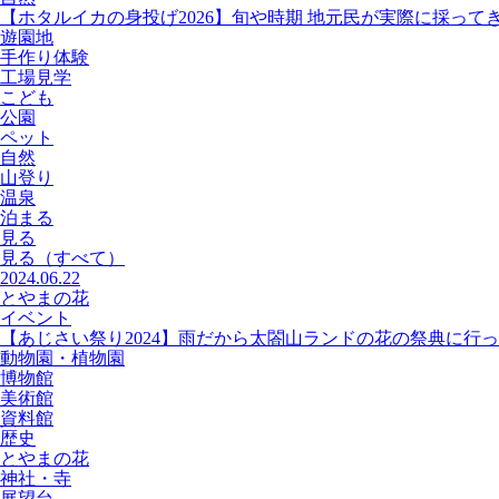
【ホタルイカの身投げ2026】旬や時期 地元民が実際に採って
遊園地
手作り体験
工場見学
こども
公園
ペット
自然
山登り
温泉
泊まる
見る
見る
（すべて）
2024.06.22
とやまの花
イベント
【あじさい祭り2024】雨だから太閤山ランドの花の祭典に行
動物園・植物園
博物館
美術館
資料館
歴史
とやまの花
神社・寺
展望台