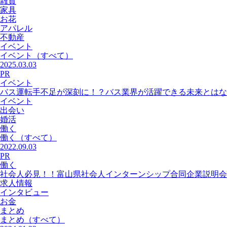
雑貨
家具
お花
アパレル
不動産
イベント
イベント
（すべて）
2025.03.03
PR
イベント
バス運転手不足が深刻に！？バス業界が活躍できる未来とはな
イベント
出会い
婚活
働く
働く
（すべて）
2022.09.03
PR
働く
社会人必見！！富山県社会人インターンシップ合同企業説明会
求人情報
インタビュー
お金
まとめ
まとめ
（すべて）