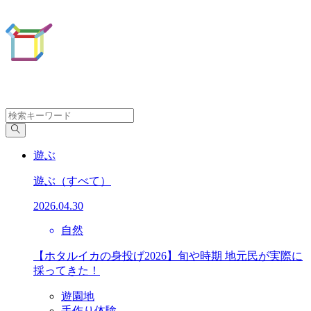
遊ぶ
遊ぶ
（すべて）
2026.04.30
自然
【ホタルイカの身投げ2026】旬や時期 地元民が実際に
採ってきた！
遊園地
手作り体験