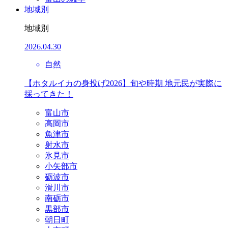
地域別
地域別
2026.04.30
自然
【ホタルイカの身投げ2026】旬や時期 地元民が実際に
採ってきた！
富山市
高岡市
魚津市
射水市
氷見市
小矢部市
砺波市
滑川市
南砺市
黒部市
朝日町