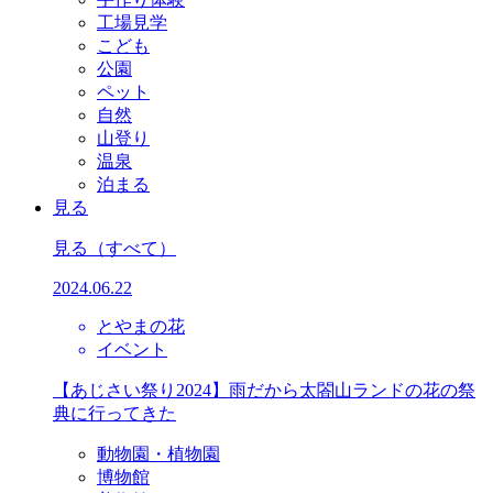
工場見学
こども
公園
ペット
自然
山登り
温泉
泊まる
見る
見る
（すべて）
2024.06.22
とやまの花
イベント
【あじさい祭り2024】雨だから太閤山ランドの花の祭
典に行ってきた
動物園・植物園
博物館