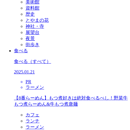
美術館
資料館
歴史
とやまの花
神社・寺
展望台
夜景
街歩き
食べる
食べる
（すべて）
2025.01.21
PR
ラーメン
【8番らーめん】もつ煮好きは絶対食べるべし！野菜牛
もつ煮らーめん&牛もつ煮唐麺
カフェ
ランチ
ラーメン