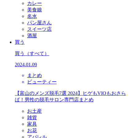
カレー
美食娘
名水
パン屋さん
スイーツ店
酒屋
買う
買う
（すべて）
2024.01.09
まとめ
ビューティー
【富山のメンズ脱毛7選 2024】ヒゲもVIOもおさら
ば！男性の脱毛サロン専門店まとめ
お土産
雑貨
家具
お花
アパレル