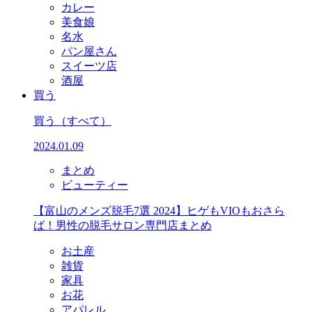
カレー
美食娘
名水
パン屋さん
スイーツ店
酒屋
買う
買う
（すべて）
2024.01.09
まとめ
ビューティー
【富山のメンズ脱毛7選 2024】ヒゲもVIOもおさら
ば！男性の脱毛サロン専門店まとめ
お土産
雑貨
家具
お花
アパレル