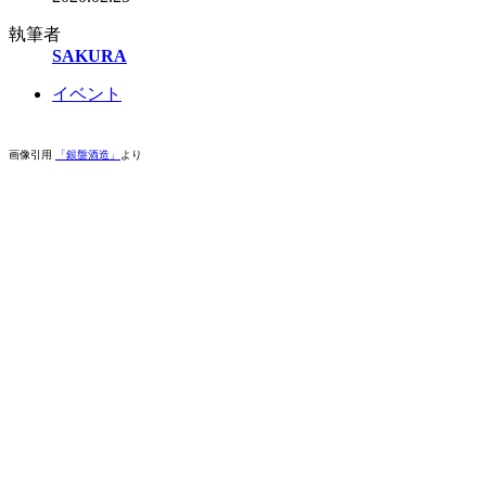
執筆者
SAKURA
イベント
画像引用
「銀盤酒造」
より