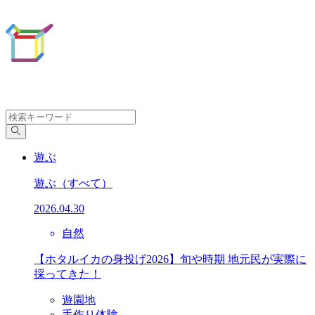
遊ぶ
遊ぶ
（すべて）
2026.04.30
自然
【ホタルイカの身投げ2026】旬や時期 地元民が実際に
採ってきた！
遊園地
手作り体験