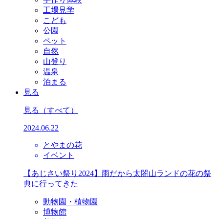
工場見学
こども
公園
ペット
自然
山登り
温泉
泊まる
見る
見る
（すべて）
2024.06.22
とやまの花
イベント
【あじさい祭り2024】雨だから太閤山ランドの花の祭
典に行ってきた
動物園・植物園
博物館