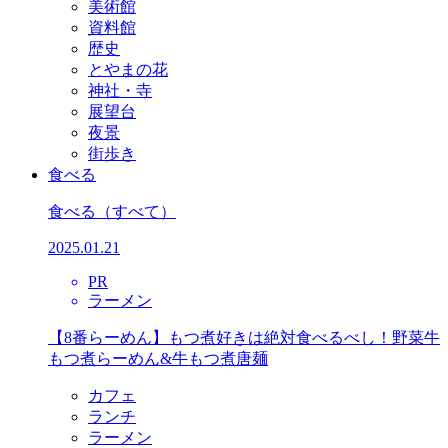
美術館
資料館
歴史
とやまの花
神社・寺
展望台
夜景
街歩き
食べる
食べる
（すべて）
2025.01.21
PR
ラーメン
【8番らーめん】もつ煮好きは絶対食べるべし！野菜牛
もつ煮らーめん&牛もつ煮唐麺
カフェ
ランチ
ラーメン