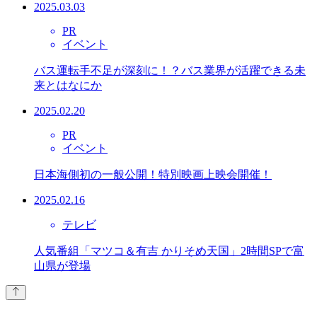
2025.03.03
PR
イベント
バス運転手不足が深刻に！？バス業界が活躍できる未
来とはなにか
2025.02.20
PR
イベント
日本海側初の一般公開！特別映画上映会開催！
2025.02.16
テレビ
人気番組「マツコ＆有吉 かりそめ天国」2時間SPで富
山県が登場