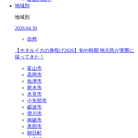
地域別
地域別
2026.04.30
自然
【ホタルイカの身投げ2026】旬や時期 地元民が実際に
採ってきた！
富山市
高岡市
魚津市
射水市
氷見市
小矢部市
砺波市
滑川市
南砺市
黒部市
朝日町