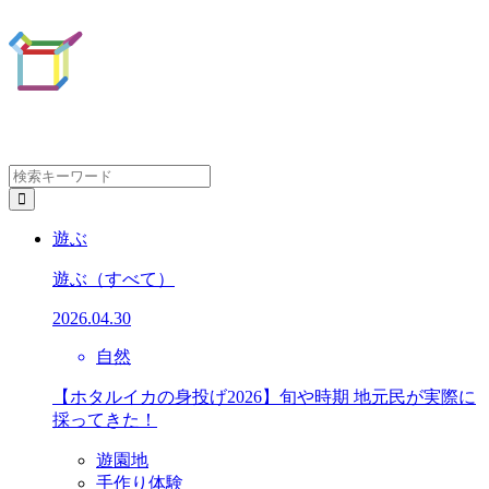
遊ぶ
遊ぶ
（すべて）
2026.04.30
自然
【ホタルイカの身投げ2026】旬や時期 地元民が実際に
採ってきた！
遊園地
手作り体験