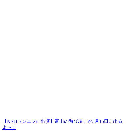
【KNBワンエフに出演】富山の遊び場！が3月15日に出る
よ〜！