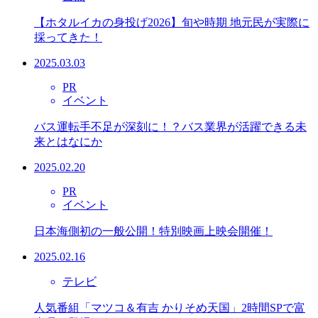
【ホタルイカの身投げ2026】旬や時期 地元民が実際に
採ってきた！
2025.03.03
PR
イベント
バス運転手不足が深刻に！？バス業界が活躍できる未
来とはなにか
2025.02.20
PR
イベント
日本海側初の一般公開！特別映画上映会開催！
2025.02.16
テレビ
人気番組「マツコ＆有吉 かりそめ天国」2時間SPで富