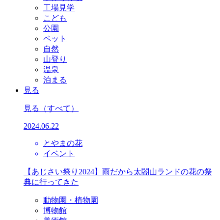
工場見学
こども
公園
ペット
自然
山登り
温泉
泊まる
見る
見る
（すべて）
2024.06.22
とやまの花
イベント
【あじさい祭り2024】雨だから太閤山ランドの花の祭
典に行ってきた
動物園・植物園
博物館