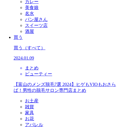
カレー
美食娘
名水
パン屋さん
スイーツ店
酒屋
買う
買う
（すべて）
2024.01.09
まとめ
ビューティー
【富山のメンズ脱毛7選 2024】ヒゲもVIOもおさら
ば！男性の脱毛サロン専門店まとめ
お土産
雑貨
家具
お花
アパレル