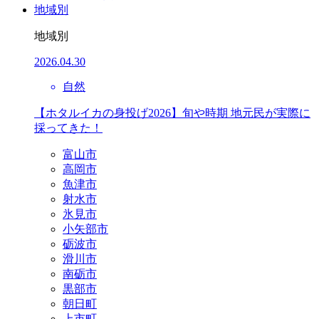
地域別
地域別
2026.04.30
自然
【ホタルイカの身投げ2026】旬や時期 地元民が実際に
採ってきた！
富山市
高岡市
魚津市
射水市
氷見市
小矢部市
砺波市
滑川市
南砺市
黒部市
朝日町
上市町