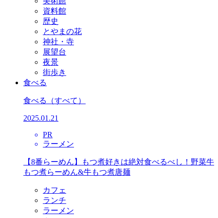
美術館
資料館
歴史
とやまの花
神社・寺
展望台
夜景
街歩き
食べる
食べる
（すべて）
2025.01.21
PR
ラーメン
【8番らーめん】もつ煮好きは絶対食べるべし！野菜牛
もつ煮らーめん&牛もつ煮唐麺
カフェ
ランチ
ラーメン