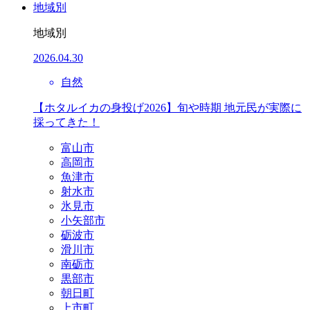
地域別
地域別
2026.04.30
自然
【ホタルイカの身投げ2026】旬や時期 地元民が実際に
採ってきた！
富山市
高岡市
魚津市
射水市
氷見市
小矢部市
砺波市
滑川市
南砺市
黒部市
朝日町
上市町