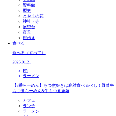
資料館
歴史
とやまの花
神社・寺
展望台
夜景
街歩き
食べる
食べる
（すべて）
2025.01.21
PR
ラーメン
【8番らーめん】もつ煮好きは絶対食べるべし！野菜牛
もつ煮らーめん&牛もつ煮唐麺
カフェ
ランチ
ラーメン