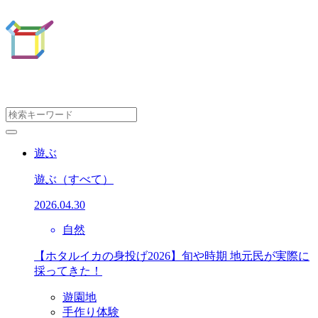
遊ぶ
遊ぶ
（すべて）
2026.04.30
自然
【ホタルイカの身投げ2026】旬や時期 地元民が実際に
採ってきた！
遊園地
手作り体験