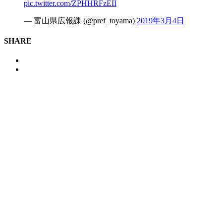
pic.twitter.com/ZPHHRFzEII
— 富山県広報課 (@pref_toyama)
2019年3月4日
SHARE