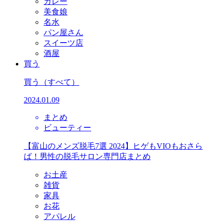
カレー
美食娘
名水
パン屋さん
スイーツ店
酒屋
買う
買う
（すべて）
2024.01.09
まとめ
ビューティー
【富山のメンズ脱毛7選 2024】ヒゲもVIOもおさら
ば！男性の脱毛サロン専門店まとめ
お土産
雑貨
家具
お花
アパレル