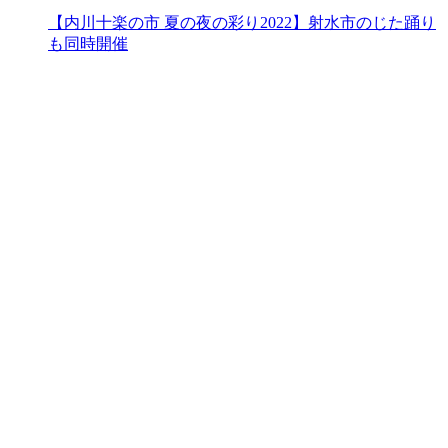
【内川十楽の市 夏の夜の彩り2022】射水市のじた踊り
も同時開催