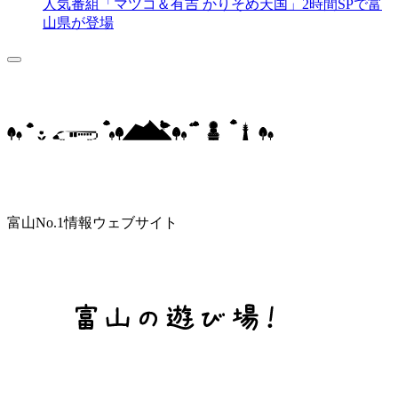
人気番組「マツコ＆有吉 かりそめ天国」2時間SPで富
山県が登場
富山No.1情報ウェブサイト