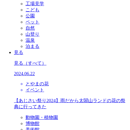
工場見学
こども
公園
ペット
自然
山登り
温泉
泊まる
見る
見る
（すべて）
2024.06.22
とやまの花
イベント
【あじさい祭り2024】雨だから太閤山ランドの花の祭
典に行ってきた
動物園・植物園
博物館
美術館