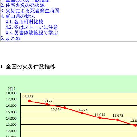
2. 住宅火災の発火源
3. 火災による死者発生時間
4. 富山県の状況
4.1. 各市町村比較
4.2. 冬はストーブに注意
4.3. 災害体験施設で学ぶ
5. まとめ
1. 全国の火災件数推移