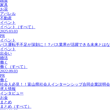
雑貨
家具
お花
アパレル
不動産
イベント
イベント
（すべて）
2025.03.03
PR
イベント
バス運転手不足が深刻に！？バス業界が活躍できる未来とはな
イベント
出会い
婚活
働く
働く
（すべて）
2022.09.03
PR
働く
社会人必見！！富山県社会人インターンシップ合同企業説明会
求人情報
インタビュー
お金
まとめ
まとめ
（すべて）