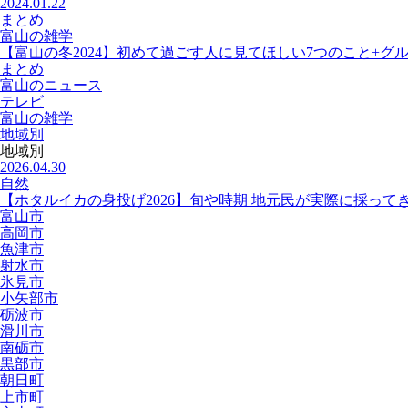
2024.01.22
まとめ
富山の雑学
【富山の冬2024】初めて過ごす人に見てほしい7つのこと+グ
まとめ
富山のニュース
テレビ
富山の雑学
地域別
地域別
2026.04.30
自然
【ホタルイカの身投げ2026】旬や時期 地元民が実際に採って
富山市
高岡市
魚津市
射水市
氷見市
小矢部市
砺波市
滑川市
南砺市
黒部市
朝日町
上市町