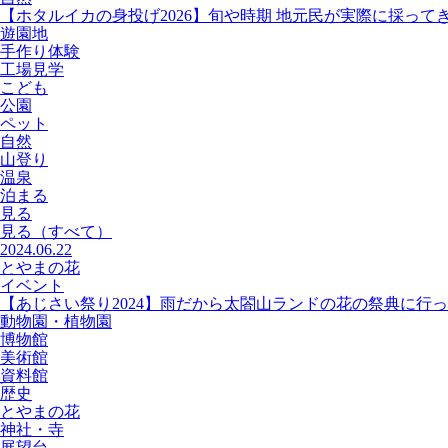
【ホタルイカの身投げ2026】旬や時期 地元民が実際に採って
遊園地
手作り体験
工場見学
こども
公園
ペット
自然
山登り
温泉
泊まる
見る
見る
（すべて）
2024.06.22
とやまの花
イベント
【あじさい祭り2024】雨だから太閤山ランドの花の祭典に行
動物園・植物園
博物館
美術館
資料館
歴史
とやまの花
神社・寺
展望台