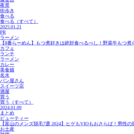
夜景
街歩き
食べる
食べる
（すべて）
2025.01.21
PR
ラーメン
【8番らーめん】もつ煮好きは絶対食べるべし！野菜牛もつ煮
カフェ
ランチ
ラーメン
カレー
美食娘
名水
パン屋さん
スイーツ店
酒屋
買う
買う
（すべて）
2024.01.09
まとめ
ビューティー
【富山のメンズ脱毛7選 2024】ヒゲもVIOもおさらば！男性
お土産