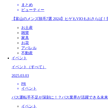
まとめ
ビューティー
【富山のメンズ脱毛7選 2024】ヒゲもVIOもおさら
お土産
雑貨
家具
お花
アパレル
不動産
イベント
イベント
（すべて）
2025.03.03
PR
イベント
バス運転手不足が深刻に！？バス業界が活躍できる未来
イベント