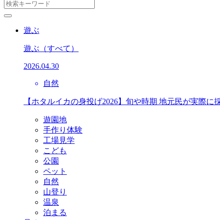
遊ぶ
遊ぶ
（すべて）
2026.04.30
自然
【ホタルイカの身投げ2026】旬や時期 地元民が実際に
遊園地
手作り体験
工場見学
こども
公園
ペット
自然
山登り
温泉
泊まる