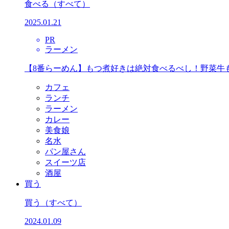
食べる
（すべて）
2025.01.21
PR
ラーメン
【8番らーめん】もつ煮好きは絶対食べるべし！野菜牛
カフェ
ランチ
ラーメン
カレー
美食娘
名水
パン屋さん
スイーツ店
酒屋
買う
買う
（すべて）
2024.01.09