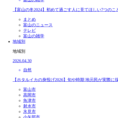
【富山の冬2024】初めて過ごす人に見てほしい7つのこ
まとめ
富山のニュース
テレビ
富山の雑学
地域別
地域別
2026.04.30
自然
【ホタルイカの身投げ2026】旬や時期 地元民が実際に
富山市
高岡市
魚津市
射水市
氷見市
小矢部市