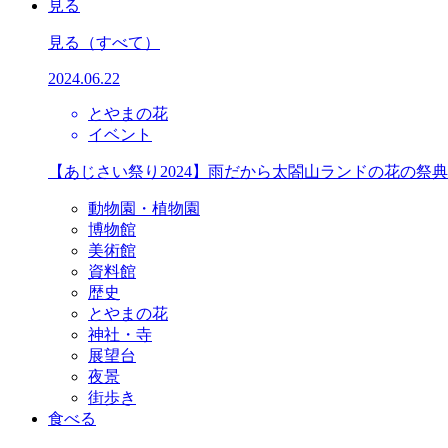
見る
見る
（すべて）
2024.06.22
とやまの花
イベント
【あじさい祭り2024】雨だから太閤山ランドの花の祭
動物園・植物園
博物館
美術館
資料館
歴史
とやまの花
神社・寺
展望台
夜景
街歩き
食べる