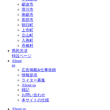
砺波市
滑川市
南砺市
黒部市
朝日町
上市町
立山町
入善町
舟橋村
県民共済
特設ページ
About
us
広告掲載&仕事依頼
情報提供
ライター募集
About us
雑記
お問い合わせ
本サイトの仕様
About us