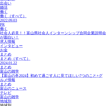
出会い
婚活
働く
働く
（すべて）
2022.09.03
PR
働く
社会人必見！！富山県社会人インターンシップ合同企業説明会
が面白い！
求人情報
インタビュー
お金
まとめ
まとめ
（すべて）
2024.01.22
まとめ
富山の雑学
【富山の冬2024】初めて過ごす人に見てほしい7つのこと+グ
ルメ情報
まとめ
富山のニュース
テレビ
富山の雑学
地域別
地域別