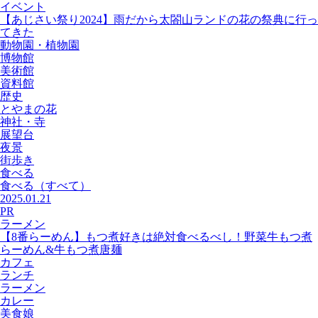
イベント
【あじさい祭り2024】雨だから太閤山ランドの花の祭典に行っ
てきた
動物園・植物園
博物館
美術館
資料館
歴史
とやまの花
神社・寺
展望台
夜景
街歩き
食べる
食べる
（すべて）
2025.01.21
PR
ラーメン
【8番らーめん】もつ煮好きは絶対食べるべし！野菜牛もつ煮
らーめん&牛もつ煮唐麺
カフェ
ランチ
ラーメン
カレー
美食娘