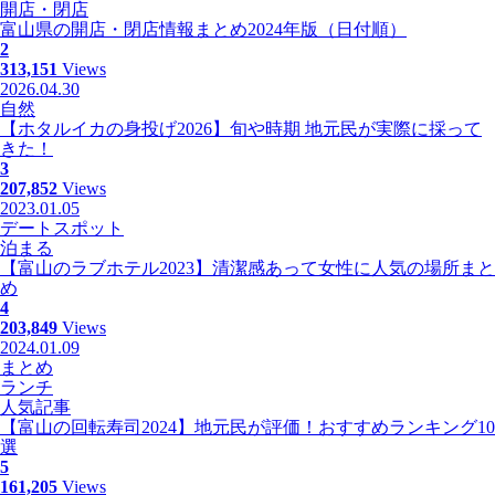
開店・閉店
富山県の開店・閉店情報まとめ2024年版（日付順）
2
313,151
Views
2026.04.30
自然
【ホタルイカの身投げ2026】旬や時期 地元民が実際に採って
きた！
3
207,852
Views
2023.01.05
デートスポット
泊まる
【富山のラブホテル2023】清潔感あって女性に人気の場所まと
め
4
203,849
Views
2024.01.09
まとめ
ランチ
人気記事
【富山の回転寿司2024】地元民が評価！おすすめランキング10
選
5
161,205
Views