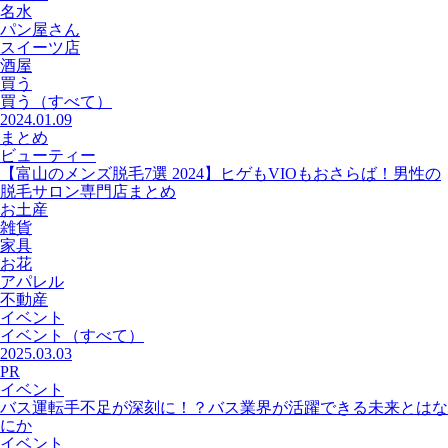
名水
パン屋さん
スイーツ店
酒屋
買う
買う
（すべて）
2024.01.09
まとめ
ビューティー
【富山のメンズ脱毛7選 2024】ヒゲもVIOもおさらば！男性の
脱毛サロン専門店まとめ
お土産
雑貨
家具
お花
アパレル
不動産
イベント
イベント
（すべて）
2025.03.03
PR
イベント
バス運転手不足が深刻に！？バス業界が活躍できる未来とはな
にか
イベント