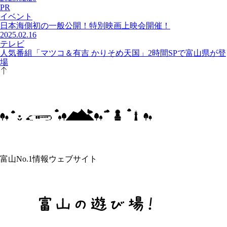
PR
イベント
日本海側初の一般公開！特別映画上映会開催！
2025.02.16
テレビ
人気番組「マツコ＆有吉 かりそめ天国」2時間SPで富山県が登
場
富山No.1情報ウェブサイト