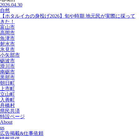
2026.04.30
自然
【ホタルイカの身投げ2026】旬や時期 地元民が実際に採って
きた！
富山市
高岡市
魚津市
射水市
氷見市
小矢部市
砺波市
滑川市
南砺市
黒部市
朝日町
上市町
立山町
入善町
舟橋村
県民共済
特設ページ
About
us
広告掲載&仕事依頼
情報提供