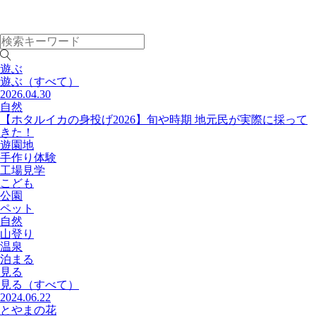
遊ぶ
遊ぶ
（すべて）
2026.04.30
自然
【ホタルイカの身投げ2026】旬や時期 地元民が実際に採って
きた！
遊園地
手作り体験
工場見学
こども
公園
ペット
自然
山登り
温泉
泊まる
見る
見る
（すべて）
2024.06.22
とやまの花