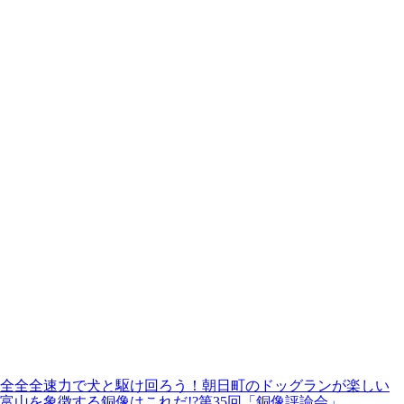
全全全速力で犬と駆け回ろう！朝日町のドッグランが楽しい
富山を象徴する銅像はこれだ!?第35回「銅像評論会」