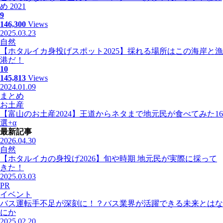
め 2021
9
146,300
Views
2025.03.23
自然
【ホタルイカ身投げスポット2025】採れる場所はこの海岸と漁
港だ！
10
145,813
Views
2024.01.09
まとめ
お土産
【富山のお土産2024】王道からネタまで地元民が食べてみた16
選+α
最新記事
2026.04.30
自然
【ホタルイカの身投げ2026】旬や時期 地元民が実際に採って
きた！
2025.03.03
PR
イベント
バス運転手不足が深刻に！？バス業界が活躍できる未来とはな
にか
2025.02.20