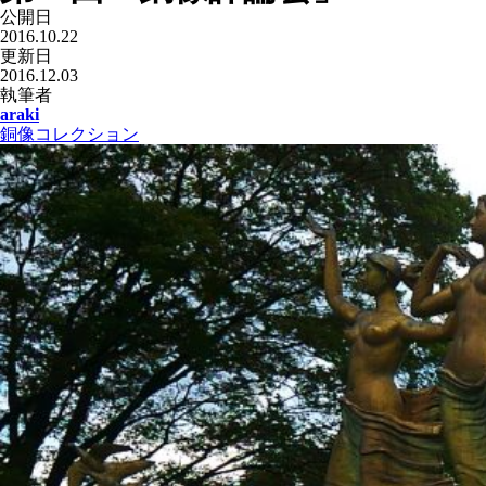
公開日
2016.10.22
更新日
2016.12.03
執筆者
araki
銅像コレクション