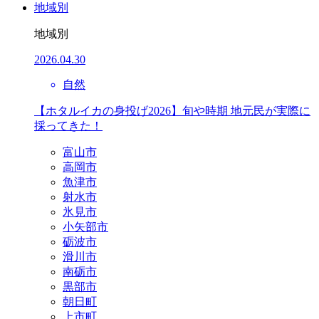
地域別
地域別
2026.04.30
自然
【ホタルイカの身投げ2026】旬や時期 地元民が実際に
採ってきた！
富山市
高岡市
魚津市
射水市
氷見市
小矢部市
砺波市
滑川市
南砺市
黒部市
朝日町
上市町