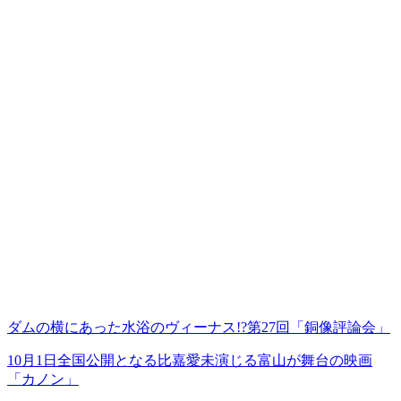
ダムの横にあった水浴のヴィーナス!?第27回「銅像評論会」
10月1日全国公開となる比嘉愛未演じる富山が舞台の映画
「カノン」