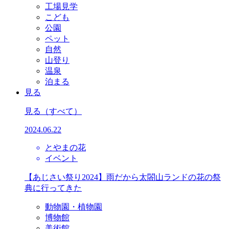
工場見学
こども
公園
ペット
自然
山登り
温泉
泊まる
見る
見る
（すべて）
2024.06.22
とやまの花
イベント
【あじさい祭り2024】雨だから太閤山ランドの花の祭
典に行ってきた
動物園・植物園
博物館
美術館