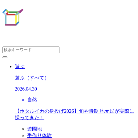
遊ぶ
遊ぶ
（すべて）
2026.04.30
自然
【ホタルイカの身投げ2026】旬や時期 地元民が実際に
採ってきた！
遊園地
手作り体験