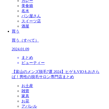
カレー
美食娘
名水
パン屋さん
スイーツ店
酒屋
買う
買う
（すべて）
2024.01.09
まとめ
ビューティー
【富山のメンズ脱毛7選 2024】ヒゲもVIOもおさら
ば！男性の脱毛サロン専門店まとめ
お土産
雑貨
家具
お花
アパレル