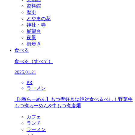
資料館
歴史
とやまの花
神社・寺
展望台
夜景
街歩き
食べる
食べる
（すべて）
2025.01.21
PR
ラーメン
【8番らーめん】もつ煮好きは絶対食べるべし！野菜牛
もつ煮らーめん&牛もつ煮唐麺
カフェ
ランチ
ラーメン