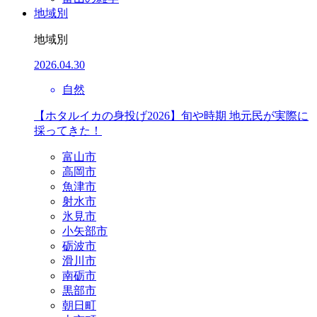
地域別
地域別
2026.04.30
自然
【ホタルイカの身投げ2026】旬や時期 地元民が実際に
採ってきた！
富山市
高岡市
魚津市
射水市
氷見市
小矢部市
砺波市
滑川市
南砺市
黒部市
朝日町