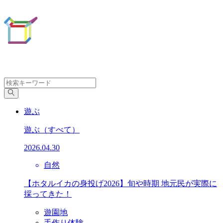
遊ぶ
遊ぶ
（すべて）
2026.04.30
自然
【ホタルイカの身投げ2026】旬や時期 地元民が実際に
採ってきた！
遊園地
手作り体験