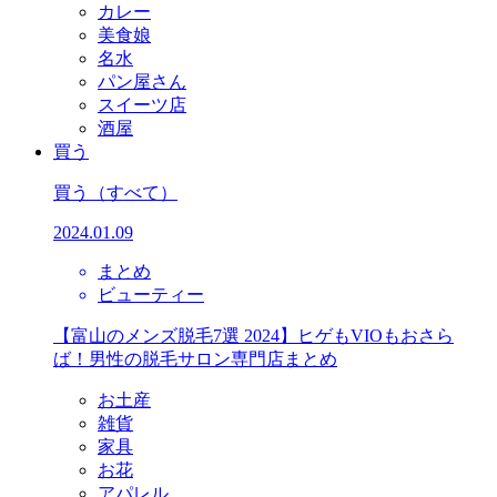
カレー
美食娘
名水
パン屋さん
スイーツ店
酒屋
買う
買う
（すべて）
2024.01.09
まとめ
ビューティー
【富山のメンズ脱毛7選 2024】ヒゲもVIOもおさら
ば！男性の脱毛サロン専門店まとめ
お土産
雑貨
家具
お花
アパレル