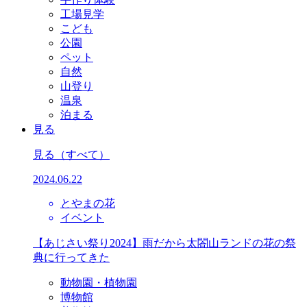
工場見学
こども
公園
ペット
自然
山登り
温泉
泊まる
見る
見る
（すべて）
2024.06.22
とやまの花
イベント
【あじさい祭り2024】雨だから太閤山ランドの花の祭
典に行ってきた
動物園・植物園
博物館