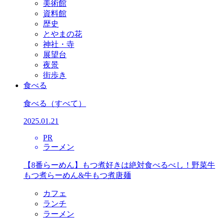
美術館
資料館
歴史
とやまの花
神社・寺
展望台
夜景
街歩き
食べる
食べる
（すべて）
2025.01.21
PR
ラーメン
【8番らーめん】もつ煮好きは絶対食べるべし！野菜牛
もつ煮らーめん&牛もつ煮唐麺
カフェ
ランチ
ラーメン