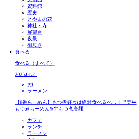
資料館
歴史
とやまの花
神社・寺
展望台
夜景
街歩き
食べる
食べる
（すべて）
2025.01.21
PR
ラーメン
【8番らーめん】もつ煮好きは絶対食べるべし！野菜牛
もつ煮らーめん&牛もつ煮唐麺
カフェ
ランチ
ラーメン