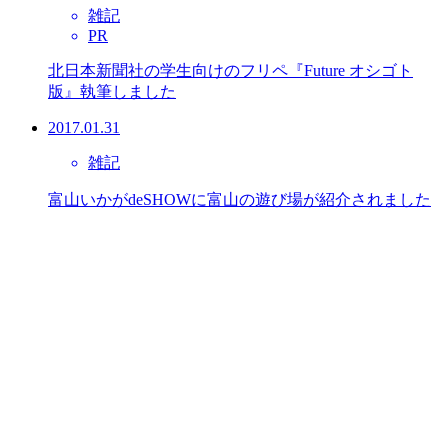
雑記
PR
北日本新聞社の学生向けのフリペ『Future オシゴト
版』執筆しました
2017.01.31
雑記
富山いかがdeSHOWに富山の遊び場が紹介されました