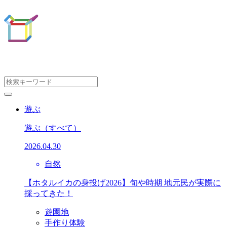
遊ぶ
遊ぶ
（すべて）
2026.04.30
自然
【ホタルイカの身投げ2026】旬や時期 地元民が実際に
採ってきた！
遊園地
手作り体験