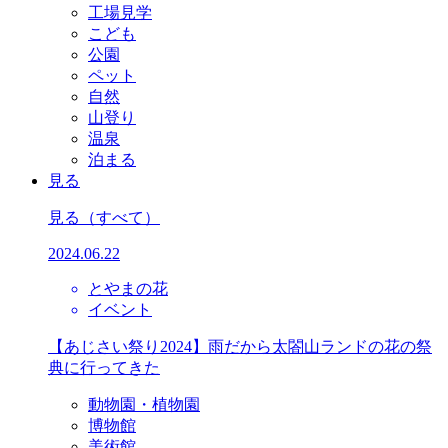
工場見学
こども
公園
ペット
自然
山登り
温泉
泊まる
見る
見る
（すべて）
2024.06.22
とやまの花
イベント
【あじさい祭り2024】雨だから太閤山ランドの花の祭
典に行ってきた
動物園・植物園
博物館
美術館