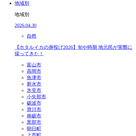
地域別
地域別
2026.04.30
自然
【ホタルイカの身投げ2026】旬や時期 地元民が実際に
採ってきた！
富山市
高岡市
魚津市
射水市
氷見市
小矢部市
砺波市
滑川市
南砺市
黒部市
朝日町
上市町