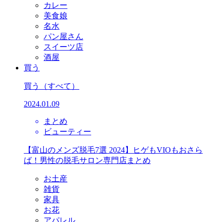
カレー
美食娘
名水
パン屋さん
スイーツ店
酒屋
買う
買う
（すべて）
2024.01.09
まとめ
ビューティー
【富山のメンズ脱毛7選 2024】ヒゲもVIOもおさら
ば！男性の脱毛サロン専門店まとめ
お土産
雑貨
家具
お花
アパレル