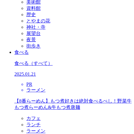
美術館
資料館
歴史
とやまの花
神社・寺
展望台
夜景
街歩き
食べる
食べる
（すべて）
2025.01.21
PR
ラーメン
【8番らーめん】もつ煮好きは絶対食べるべし！野菜牛
もつ煮らーめん&牛もつ煮唐麺
カフェ
ランチ
ラーメン