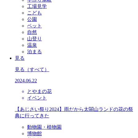
工場見学
こども
公園
ペット
自然
山登り
温泉
泊まる
見る
見る
（すべて）
2024.06.22
とやまの花
イベント
【あじさい祭り2024】雨だから太閤山ランドの花の祭
典に行ってきた
動物園・植物園
博物館