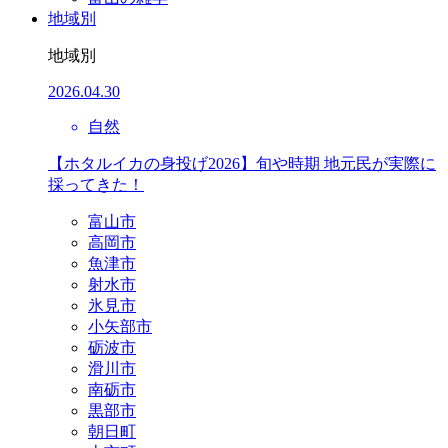
地域別
地域別
2026.04.30
自然
【ホタルイカの身投げ2026】旬や時期 地元民が実際に
採ってきた！
富山市
高岡市
魚津市
射水市
氷見市
小矢部市
砺波市
滑川市
南砺市
黒部市
朝日町