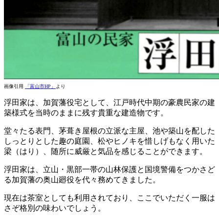
画像引用
「富山市HP」
より
浮田家は、加賀藩役宅として、江戸時代中期の豪農民家の建
築様式を当時のままに残す貴重な建造物です。
堂々たる表門、茅葺き屋根の立派な主屋、池や築山を配した
しっとりとした趣の庭園、松やヒノキを惜しげもなく用いた
梁（はり）、随所に威厳と気品を感じることができます。
浮田家は、立山・黒部一帯の山林保護と国境警備をつかさど
る加賀藩の奥山廻役を代々務めてきました。
現在は茶室としても利用されており、ここでいただく一服は
さぞ格別の味わいでしょう。