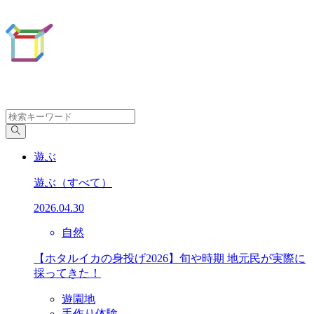
遊ぶ
遊ぶ
（すべて）
2026.04.30
自然
【ホタルイカの身投げ2026】旬や時期 地元民が実際に
採ってきた！
遊園地
手作り体験