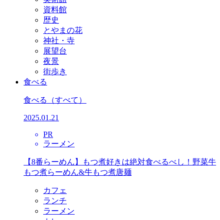
資料館
歴史
とやまの花
神社・寺
展望台
夜景
街歩き
食べる
食べる
（すべて）
2025.01.21
PR
ラーメン
【8番らーめん】もつ煮好きは絶対食べるべし！野菜牛
もつ煮らーめん&牛もつ煮唐麺
カフェ
ランチ
ラーメン