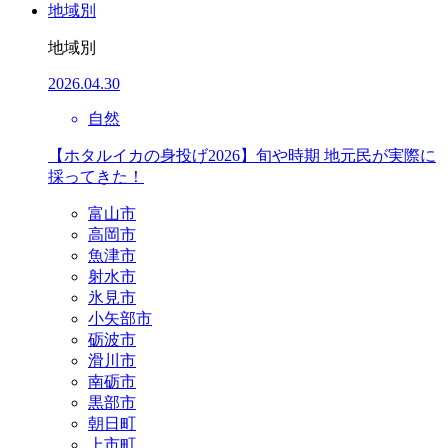
地域別
地域別
2026.04.30
自然
【ホタルイカの身投げ2026】旬や時期 地元民が実際に
採ってきた！
富山市
高岡市
魚津市
射水市
氷見市
小矢部市
砺波市
滑川市
南砺市
黒部市
朝日町
上市町