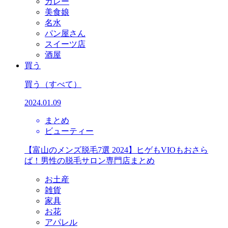
カレー
美食娘
名水
パン屋さん
スイーツ店
酒屋
買う
買う
（すべて）
2024.01.09
まとめ
ビューティー
【富山のメンズ脱毛7選 2024】ヒゲもVIOもおさら
ば！男性の脱毛サロン専門店まとめ
お土産
雑貨
家具
お花
アパレル