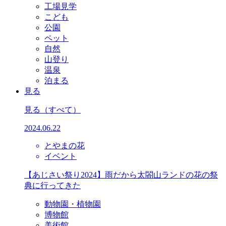
工場見学
こども
公園
ペット
自然
山登り
温泉
泊まる
見る
見る
（すべて）
2024.06.22
とやまの花
イベント
【あじさい祭り2024】雨だから太閤山ランドの花の祭
典に行ってきた
動物園・植物園
博物館
美術館