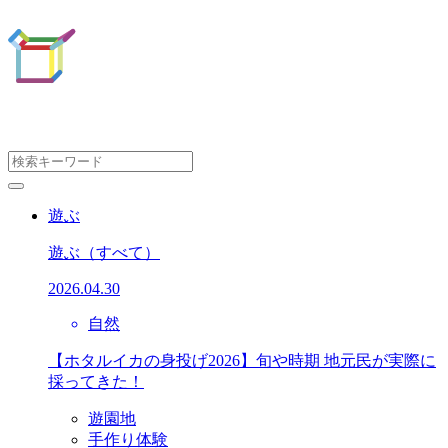
遊ぶ
遊ぶ
（すべて）
2026.04.30
自然
【ホタルイカの身投げ2026】旬や時期 地元民が実際に
採ってきた！
遊園地
手作り体験