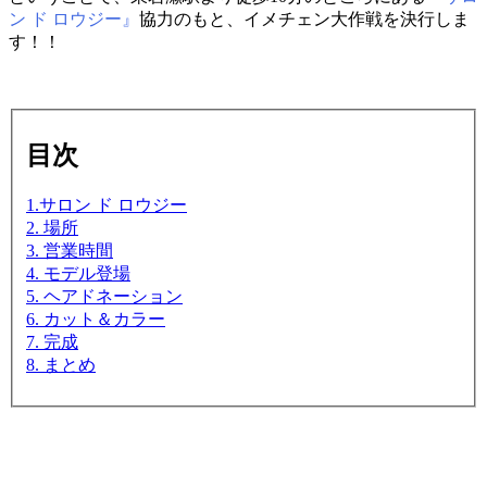
ン ド ロウジー』
協力のもと、イメチェン大作戦を決行しま
す！！
目次
1.サロン ド ロウジー
2. 場所
3. 営業時間
4. モデル登場
5. ヘアドネーション
6. カット＆カラー
7. 完成
8. まとめ