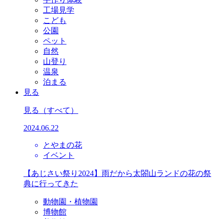
工場見学
こども
公園
ペット
自然
山登り
温泉
泊まる
見る
見る
（すべて）
2024.06.22
とやまの花
イベント
【あじさい祭り2024】雨だから太閤山ランドの花の祭
典に行ってきた
動物園・植物園
博物館