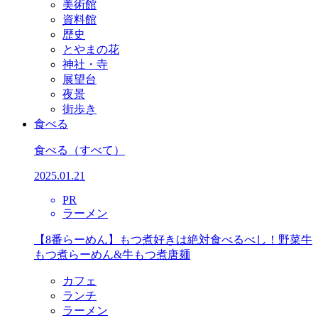
美術館
資料館
歴史
とやまの花
神社・寺
展望台
夜景
街歩き
食べる
食べる
（すべて）
2025.01.21
PR
ラーメン
【8番らーめん】もつ煮好きは絶対食べるべし！野菜牛
もつ煮らーめん&牛もつ煮唐麺
カフェ
ランチ
ラーメン