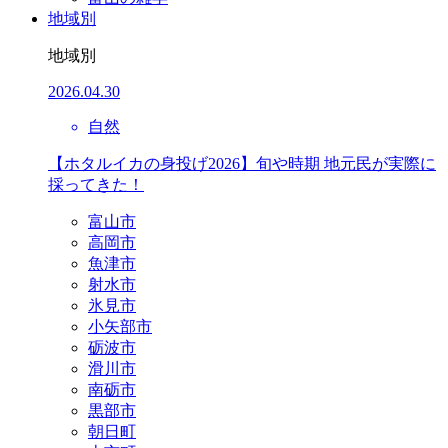
地域別
地域別
2026.04.30
自然
【ホタルイカの身投げ2026】旬や時期 地元民が実際に
採ってきた！
富山市
高岡市
魚津市
射水市
氷見市
小矢部市
砺波市
滑川市
南砺市
黒部市
朝日町