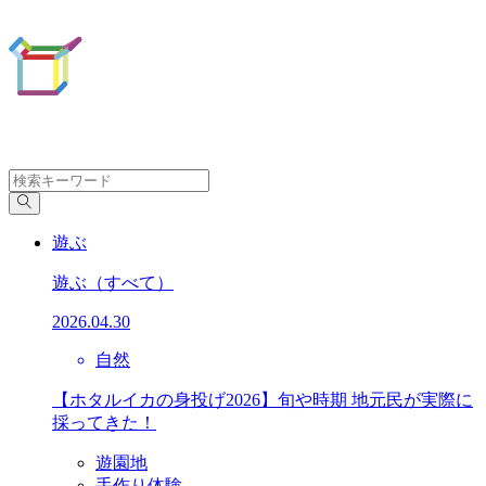
遊ぶ
遊ぶ
（すべて）
2026.04.30
自然
【ホタルイカの身投げ2026】旬や時期 地元民が実際に
採ってきた！
遊園地
手作り体験