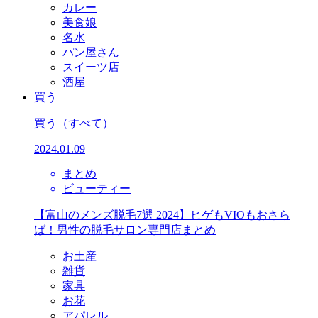
カレー
美食娘
名水
パン屋さん
スイーツ店
酒屋
買う
買う
（すべて）
2024.01.09
まとめ
ビューティー
【富山のメンズ脱毛7選 2024】ヒゲもVIOもおさら
ば！男性の脱毛サロン専門店まとめ
お土産
雑貨
家具
お花
アパレル