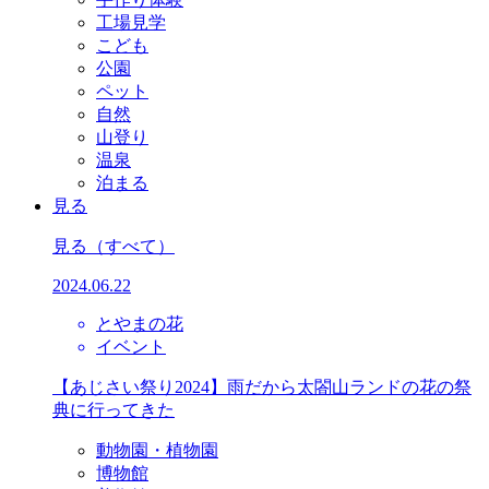
工場見学
こども
公園
ペット
自然
山登り
温泉
泊まる
見る
見る
（すべて）
2024.06.22
とやまの花
イベント
【あじさい祭り2024】雨だから太閤山ランドの花の祭
典に行ってきた
動物園・植物園
博物館