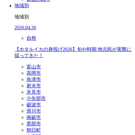
地域別
地域別
2026.04.30
自然
【ホタルイカの身投げ2026】旬や時期 地元民が実際に
採ってきた！
富山市
高岡市
魚津市
射水市
氷見市
小矢部市
砺波市
滑川市
南砺市
黒部市
朝日町