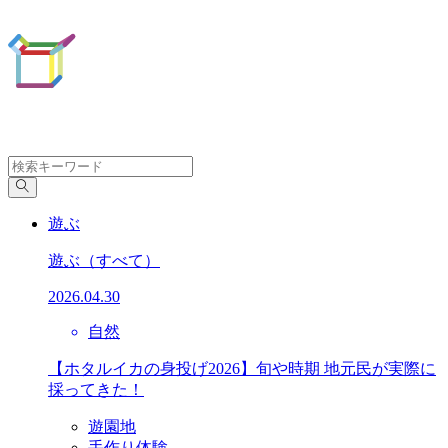
遊ぶ
遊ぶ
（すべて）
2026.04.30
自然
【ホタルイカの身投げ2026】旬や時期 地元民が実際に
採ってきた！
遊園地
手作り体験