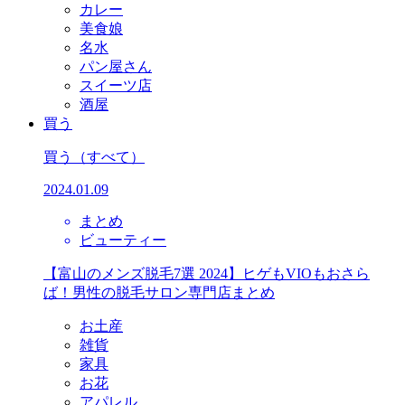
カレー
美食娘
名水
パン屋さん
スイーツ店
酒屋
買う
買う
（すべて）
2024.01.09
まとめ
ビューティー
【富山のメンズ脱毛7選 2024】ヒゲもVIOもおさら
ば！男性の脱毛サロン専門店まとめ
お土産
雑貨
家具
お花
アパレル