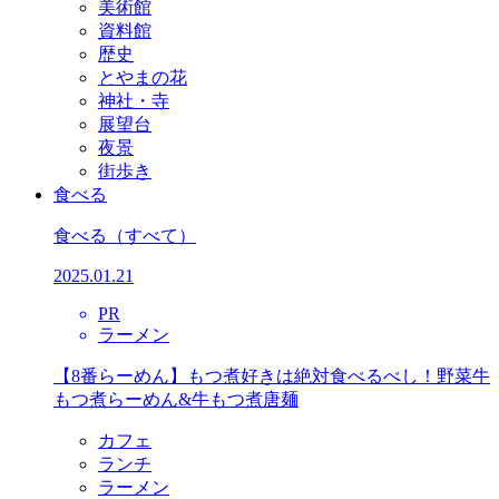
美術館
資料館
歴史
とやまの花
神社・寺
展望台
夜景
街歩き
食べる
食べる
（すべて）
2025.01.21
PR
ラーメン
【8番らーめん】もつ煮好きは絶対食べるべし！野菜牛
もつ煮らーめん&牛もつ煮唐麺
カフェ
ランチ
ラーメン