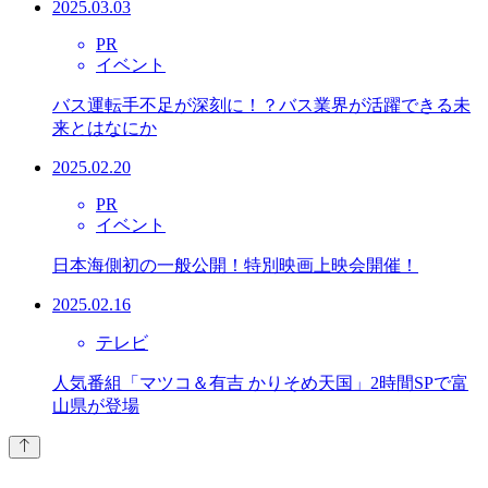
2025.03.03
PR
イベント
バス運転手不足が深刻に！？バス業界が活躍できる未
来とはなにか
2025.02.20
PR
イベント
日本海側初の一般公開！特別映画上映会開催！
2025.02.16
テレビ
人気番組「マツコ＆有吉 かりそめ天国」2時間SPで富
山県が登場