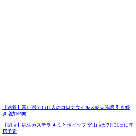
【速報】富山県で1511人のコロナウイルス感染確認 引き続
き増加傾向
【閉店】純生カステラ キミとホイップ 富山店が7月31日に閉
店予定