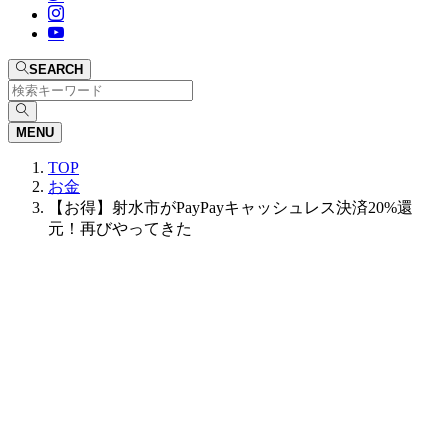
SEARCH
MENU
TOP
お金
【お得】射水市がPayPayキャッシュレス決済20%還
元！再びやってきた