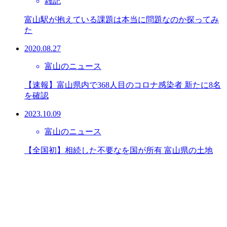
雑記
富山駅が抱えている課題は本当に問題なのか探ってみ
た
2020.08.27
富山のニュース
【速報】富山県内で368人目のコロナ感染者 新たに8名
を確認
2023.10.09
富山のニュース
【全国初】相続した不要なを国が所有 富山県の土地