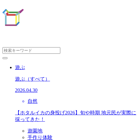
遊ぶ
遊ぶ
（すべて）
2026.04.30
自然
【ホタルイカの身投げ2026】旬や時期 地元民が実際に
採ってきた！
遊園地
手作り体験