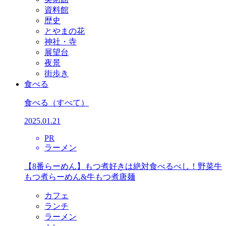
資料館
歴史
とやまの花
神社・寺
展望台
夜景
街歩き
食べる
食べる
（すべて）
2025.01.21
PR
ラーメン
【8番らーめん】もつ煮好きは絶対食べるべし！野菜牛
もつ煮らーめん&牛もつ煮唐麺
カフェ
ランチ
ラーメン