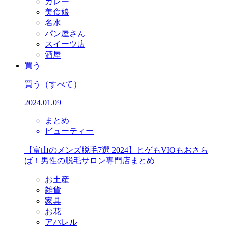
カレー
美食娘
名水
パン屋さん
スイーツ店
酒屋
買う
買う
（すべて）
2024.01.09
まとめ
ビューティー
【富山のメンズ脱毛7選 2024】ヒゲもVIOもおさら
ば！男性の脱毛サロン専門店まとめ
お土産
雑貨
家具
お花
アパレル