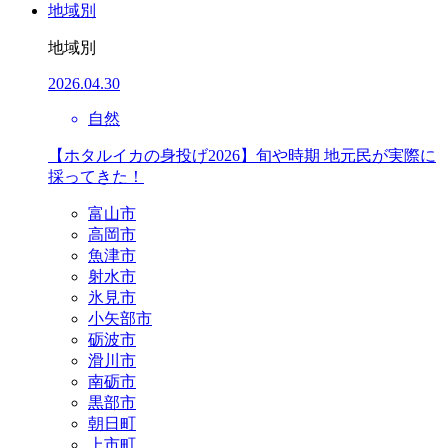
地域別
地域別
2026.04.30
自然
【ホタルイカの身投げ2026】旬や時期 地元民が実際に
採ってきた！
富山市
高岡市
魚津市
射水市
氷見市
小矢部市
砺波市
滑川市
南砺市
黒部市
朝日町
上市町