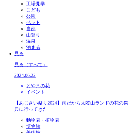
工場見学
こども
公園
ペット
自然
山登り
温泉
泊まる
見る
見る
（すべて）
2024.06.22
とやまの花
イベント
【あじさい祭り2024】雨だから太閤山ランドの花の祭
典に行ってきた
動物園・植物園
博物館
美術館