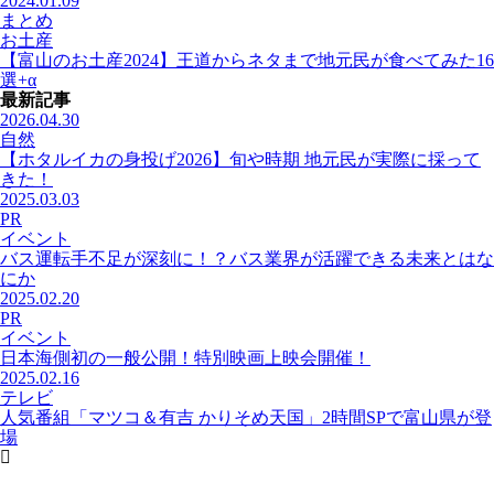
2024.01.09
まとめ
お土産
【富山のお土産2024】王道からネタまで地元民が食べてみた16
選+α
最新記事
2026.04.30
自然
【ホタルイカの身投げ2026】旬や時期 地元民が実際に採って
きた！
2025.03.03
PR
イベント
バス運転手不足が深刻に！？バス業界が活躍できる未来とはな
にか
2025.02.20
PR
イベント
日本海側初の一般公開！特別映画上映会開催！
2025.02.16
テレビ
人気番組「マツコ＆有吉 かりそめ天国」2時間SPで富山県が登
場