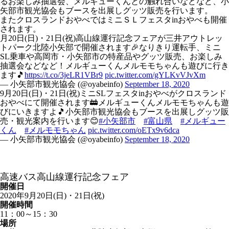
るお楽しみ抽選会、メルギューくんとの触れ合いなどなど、小
矢部市観光協会もブースを出展しグッツ販売を行います。
またクロスランドおやべではミニＳＬフェスタinおやべも開催
されます。
月20日(日)・21日(祝)高山線運行記念フェアが三井アウトレッ
トパーク北陸小矢部で開催されます🎉なりきり運転手、ミニ
SL乗車や高岡市・小矢部市の特産品やグッツ販売、お楽しみ
抽選会などなど！メルギューくんメルモモちゃんも遊びに行き
ます🎵
https://t.co/3jeLR1VBr9
pic.twitter.com/gYLKvVJvXm
— 小矢部市観光協会 (@oyabeinfo)
September 18, 2020
9月20日(日)・21日(祝)ミニSLフェスタinおやべがクロスランド
おやべにて開催されます🚋メルギューくんメルモモちゃんも遊
びにいきますよ🎵小矢部市観光協会もブースを出展しグッツ販
売・観光案内を行います😊
#小矢部市
#富山県
#メルギュー
くん
#メルモモちゃん
pic.twitter.com/oETx9v6dca
— 小矢部市観光協会 (@oyabeinfo)
September 18, 2020
高速バス高山線運行記念フェア
開催日
2020年9月20日(日)・21日(祝)
開催時間
11：00～15：30
場所