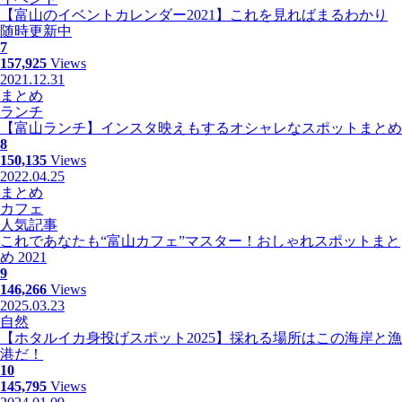
【富山のイベントカレンダー2021】これを見ればまるわかり
随時更新中
7
157,925
Views
2021.12.31
まとめ
ランチ
【富山ランチ】インスタ映えもするオシャレなスポットまとめ
8
150,135
Views
2022.04.25
まとめ
カフェ
人気記事
これであなたも“富山カフェ”マスター！おしゃれスポットまと
め 2021
9
146,266
Views
2025.03.23
自然
【ホタルイカ身投げスポット2025】採れる場所はこの海岸と漁
港だ！
10
145,795
Views