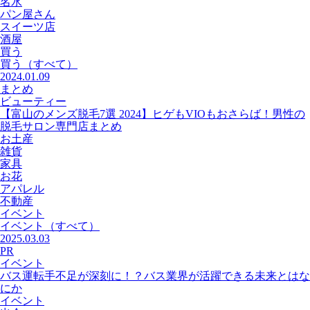
名水
パン屋さん
スイーツ店
酒屋
買う
買う
（すべて）
2024.01.09
まとめ
ビューティー
【富山のメンズ脱毛7選 2024】ヒゲもVIOもおさらば！男性の
脱毛サロン専門店まとめ
お土産
雑貨
家具
お花
アパレル
不動産
イベント
イベント
（すべて）
2025.03.03
PR
イベント
バス運転手不足が深刻に！？バス業界が活躍できる未来とはな
にか
イベント