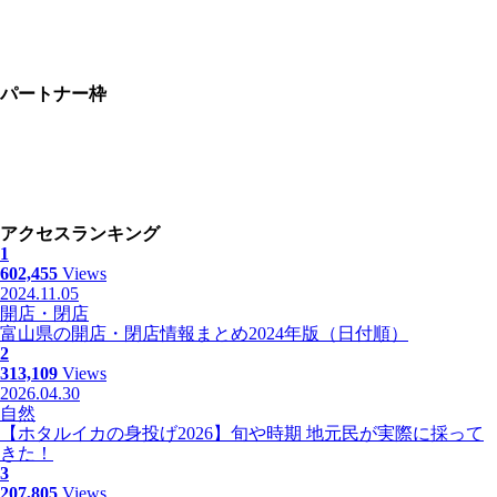
パートナー枠
アクセスランキング
1
602,455
Views
2024.11.05
開店・閉店
富山県の開店・閉店情報まとめ2024年版（日付順）
2
313,109
Views
2026.04.30
自然
【ホタルイカの身投げ2026】旬や時期 地元民が実際に採って
きた！
3
207,805
Views