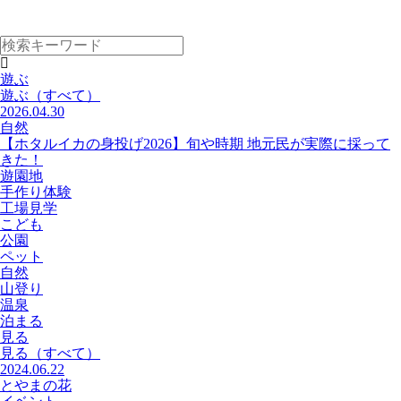
遊ぶ
遊ぶ
（すべて）
2026.04.30
自然
【ホタルイカの身投げ2026】旬や時期 地元民が実際に採って
きた！
遊園地
手作り体験
工場見学
こども
公園
ペット
自然
山登り
温泉
泊まる
見る
見る
（すべて）
2024.06.22
とやまの花