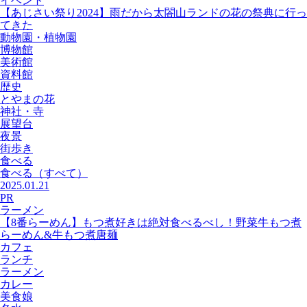
イベント
【あじさい祭り2024】雨だから太閤山ランドの花の祭典に行っ
てきた
動物園・植物園
博物館
美術館
資料館
歴史
とやまの花
神社・寺
展望台
夜景
街歩き
食べる
食べる
（すべて）
2025.01.21
PR
ラーメン
【8番らーめん】もつ煮好きは絶対食べるべし！野菜牛もつ煮
らーめん&牛もつ煮唐麺
カフェ
ランチ
ラーメン
カレー
美食娘