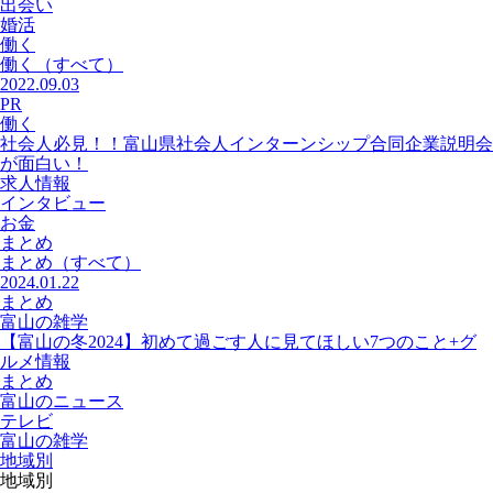
出会い
婚活
働く
働く
（すべて）
2022.09.03
PR
働く
社会人必見！！富山県社会人インターンシップ合同企業説明会
が面白い！
求人情報
インタビュー
お金
まとめ
まとめ
（すべて）
2024.01.22
まとめ
富山の雑学
【富山の冬2024】初めて過ごす人に見てほしい7つのこと+グ
ルメ情報
まとめ
富山のニュース
テレビ
富山の雑学
地域別
地域別