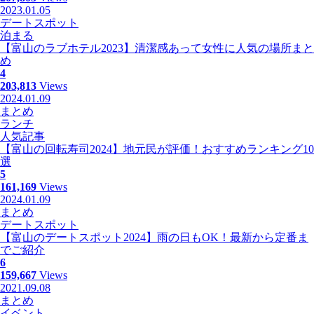
2023.01.05
デートスポット
泊まる
【富山のラブホテル2023】清潔感あって女性に人気の場所まと
め
4
203,813
Views
2024.01.09
まとめ
ランチ
人気記事
【富山の回転寿司2024】地元民が評価！おすすめランキング10
選
5
161,169
Views
2024.01.09
まとめ
デートスポット
【富山のデートスポット2024】雨の日もOK！最新から定番ま
でご紹介
6
159,667
Views
2021.09.08
まとめ
イベント