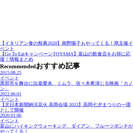
【イタリアン食の祭典2020】南野陽子もやってくる！県主催イ
ベント
【Go To EatキャンペーンTOYAMA】富山の飲食店をお得に応
援！情報まとめ
おすすめ記事
Recommended
2015.08.25
イベント
黒部市を舞台に比嘉愛未、ミムラ、佐々木希演じる映画「カノ
ン」
2022.06.01
イベント
【北日本新聞納涼花火 高岡会場 2022】高岡七夕まつりの一環
として開催
2020.01.06
イベント
富山にハイキングウォーキング、ダイアン、フルーツポンチが
やってくる！