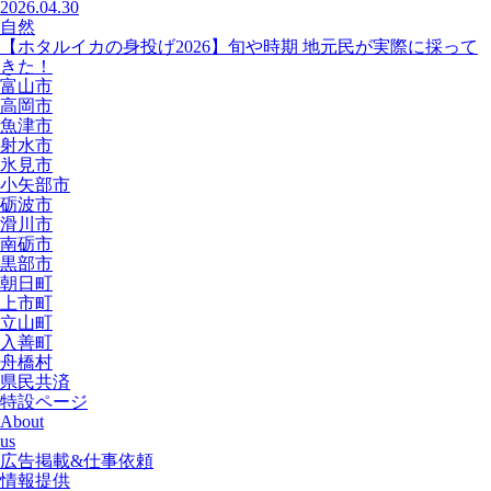
2026.04.30
自然
【ホタルイカの身投げ2026】旬や時期 地元民が実際に採って
きた！
富山市
高岡市
魚津市
射水市
氷見市
小矢部市
砺波市
滑川市
南砺市
黒部市
朝日町
上市町
立山町
入善町
舟橋村
県民共済
特設ページ
About
us
広告掲載&仕事依頼
情報提供