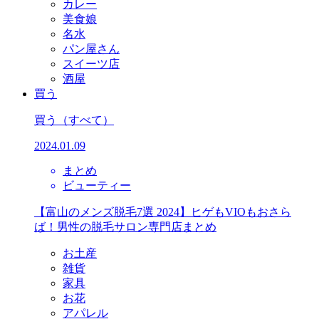
カレー
美食娘
名水
パン屋さん
スイーツ店
酒屋
買う
買う
（すべて）
2024.01.09
まとめ
ビューティー
【富山のメンズ脱毛7選 2024】ヒゲもVIOもおさら
ば！男性の脱毛サロン専門店まとめ
お土産
雑貨
家具
お花
アパレル