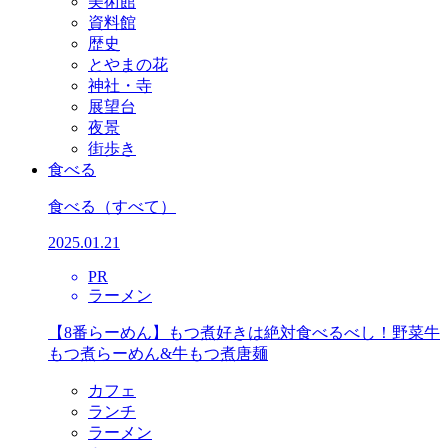
美術館
資料館
歴史
とやまの花
神社・寺
展望台
夜景
街歩き
食べる
食べる
（すべて）
2025.01.21
PR
ラーメン
【8番らーめん】もつ煮好きは絶対食べるべし！野菜牛
もつ煮らーめん&牛もつ煮唐麺
カフェ
ランチ
ラーメン