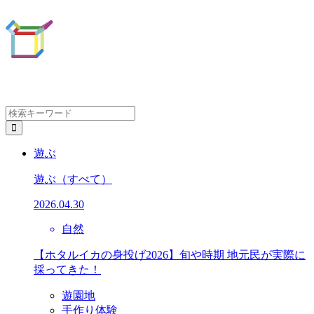
遊ぶ
遊ぶ
（すべて）
2026.04.30
自然
【ホタルイカの身投げ2026】旬や時期 地元民が実際に
採ってきた！
遊園地
手作り体験