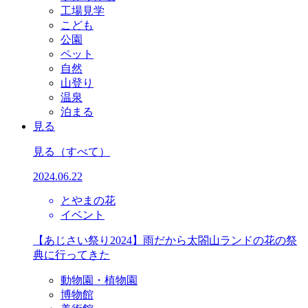
工場見学
こども
公園
ペット
自然
山登り
温泉
泊まる
見る
見る
（すべて）
2024.06.22
とやまの花
イベント
【あじさい祭り2024】雨だから太閤山ランドの花の祭
典に行ってきた
動物園・植物園
博物館