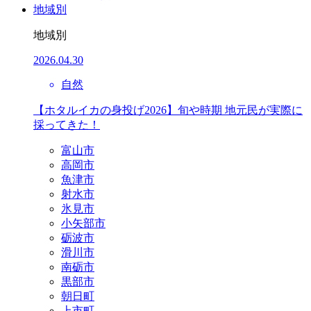
地域別
地域別
2026.04.30
自然
【ホタルイカの身投げ2026】旬や時期 地元民が実際に
採ってきた！
富山市
高岡市
魚津市
射水市
氷見市
小矢部市
砺波市
滑川市
南砺市
黒部市
朝日町
上市町