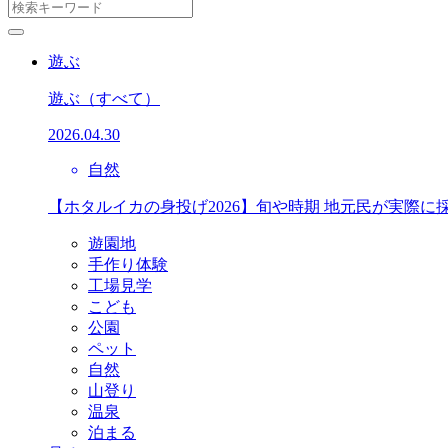
遊ぶ
遊ぶ
（すべて）
2026.04.30
自然
【ホタルイカの身投げ2026】旬や時期 地元民が実際に
遊園地
手作り体験
工場見学
こども
公園
ペット
自然
山登り
温泉
泊まる