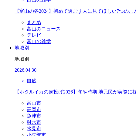
【富山の冬2024】初めて過ごす人に見てほしい7つのこ
まとめ
富山のニュース
テレビ
富山の雑学
地域別
地域別
2026.04.30
自然
【ホタルイカの身投げ2026】旬や時期 地元民が実際に
富山市
高岡市
魚津市
射水市
氷見市
小矢部市