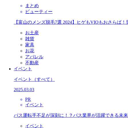
まとめ
ビューティー
【富山のメンズ脱毛7選 2024】ヒゲもVIOもおさら
お土産
雑貨
家具
お花
アパレル
不動産
イベント
イベント
（すべて）
2025.03.03
PR
イベント
バス運転手不足が深刻に！？バス業界が活躍できる未来
イベント