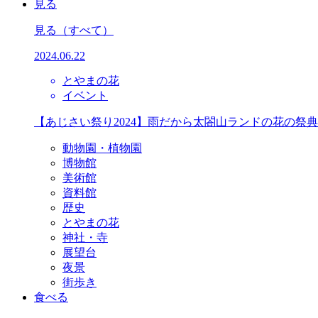
見る
見る
（すべて）
2024.06.22
とやまの花
イベント
【あじさい祭り2024】雨だから太閤山ランドの花の祭
動物園・植物園
博物館
美術館
資料館
歴史
とやまの花
神社・寺
展望台
夜景
街歩き
食べる