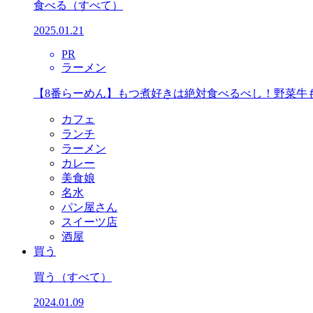
食べる
（すべて）
2025.01.21
PR
ラーメン
【8番らーめん】もつ煮好きは絶対食べるべし！野菜牛
カフェ
ランチ
ラーメン
カレー
美食娘
名水
パン屋さん
スイーツ店
酒屋
買う
買う
（すべて）
2024.01.09