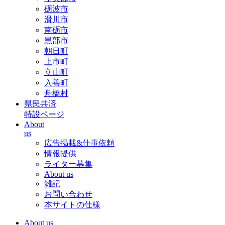
砺波市
滑川市
南砺市
黒部市
朝日町
上市町
立山町
入善町
舟橋村
県民共済
特設ページ
About
us
広告掲載&仕事依頼
情報提供
ライター募集
About us
雑記
お問い合わせ
本サイトの仕様
About us