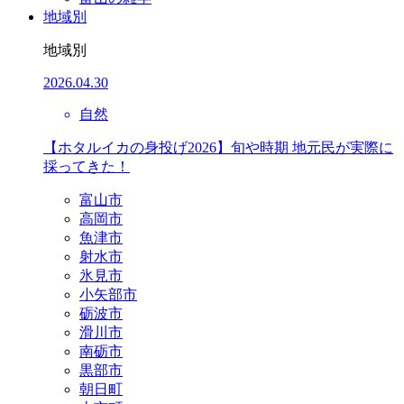
地域別
地域別
2026.04.30
自然
【ホタルイカの身投げ2026】旬や時期 地元民が実際に
採ってきた！
富山市
高岡市
魚津市
射水市
氷見市
小矢部市
砺波市
滑川市
南砺市
黒部市
朝日町