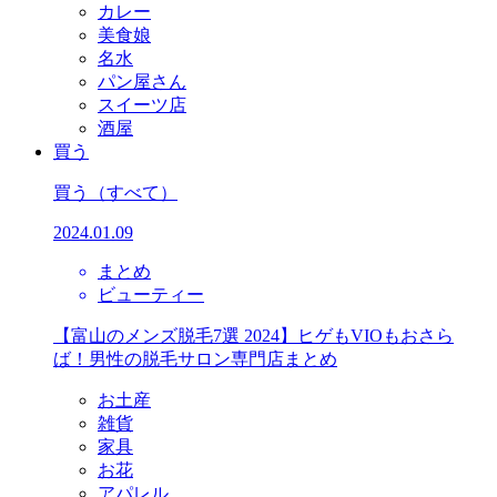
カレー
美食娘
名水
パン屋さん
スイーツ店
酒屋
買う
買う
（すべて）
2024.01.09
まとめ
ビューティー
【富山のメンズ脱毛7選 2024】ヒゲもVIOもおさら
ば！男性の脱毛サロン専門店まとめ
お土産
雑貨
家具
お花
アパレル