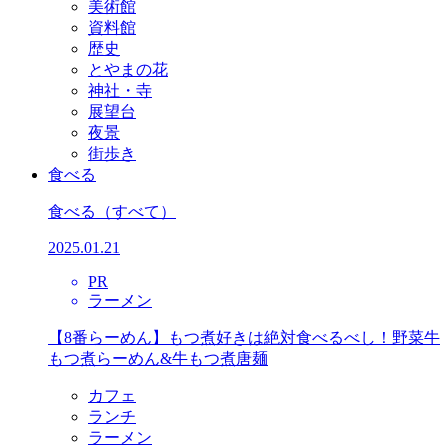
美術館
資料館
歴史
とやまの花
神社・寺
展望台
夜景
街歩き
食べる
食べる
（すべて）
2025.01.21
PR
ラーメン
【8番らーめん】もつ煮好きは絶対食べるべし！野菜牛
もつ煮らーめん&牛もつ煮唐麺
カフェ
ランチ
ラーメン