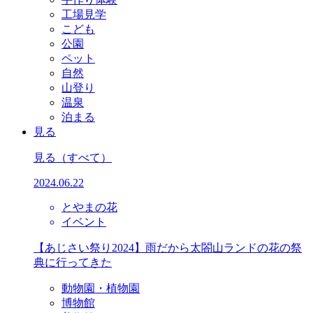
工場見学
こども
公園
ペット
自然
山登り
温泉
泊まる
見る
見る
（すべて）
2024.06.22
とやまの花
イベント
【あじさい祭り2024】雨だから太閤山ランドの花の祭
典に行ってきた
動物園・植物園
博物館