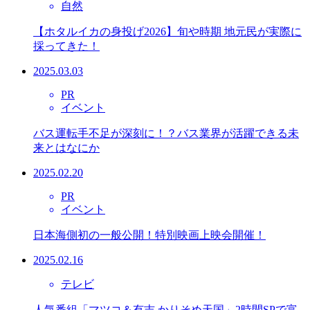
自然
【ホタルイカの身投げ2026】旬や時期 地元民が実際に
採ってきた！
2025.03.03
PR
イベント
バス運転手不足が深刻に！？バス業界が活躍できる未
来とはなにか
2025.02.20
PR
イベント
日本海側初の一般公開！特別映画上映会開催！
2025.02.16
テレビ
人気番組「マツコ＆有吉 かりそめ天国」2時間SPで富