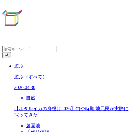
遊ぶ
遊ぶ
（すべて）
2026.04.30
自然
【ホタルイカの身投げ2026】旬や時期 地元民が実際に
採ってきた！
遊園地
手作り体験