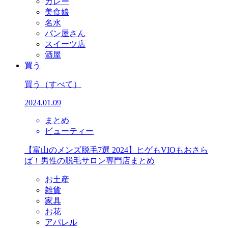
カレー
美食娘
名水
パン屋さん
スイーツ店
酒屋
買う
買う
（すべて）
2024.01.09
まとめ
ビューティー
【富山のメンズ脱毛7選 2024】ヒゲもVIOもおさら
ば！男性の脱毛サロン専門店まとめ
お土産
雑貨
家具
お花
アパレル