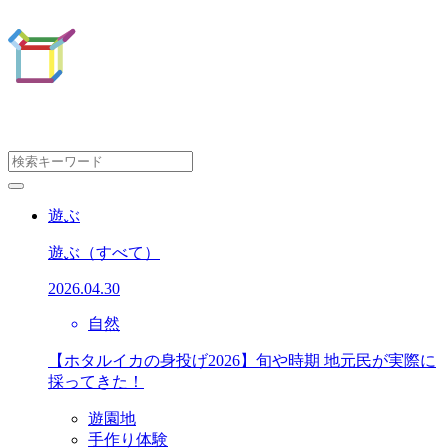
遊ぶ
遊ぶ
（すべて）
2026.04.30
自然
【ホタルイカの身投げ2026】旬や時期 地元民が実際に
採ってきた！
遊園地
手作り体験