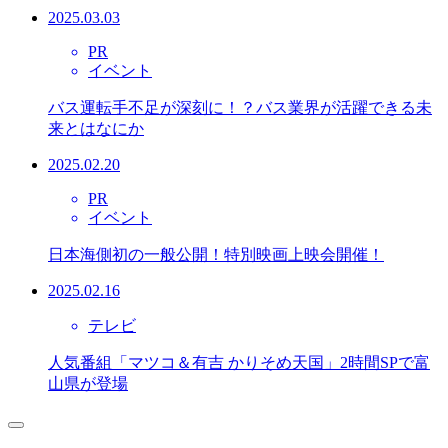
2025.03.03
PR
イベント
バス運転手不足が深刻に！？バス業界が活躍できる未
来とはなにか
2025.02.20
PR
イベント
日本海側初の一般公開！特別映画上映会開催！
2025.02.16
テレビ
人気番組「マツコ＆有吉 かりそめ天国」2時間SPで富
山県が登場