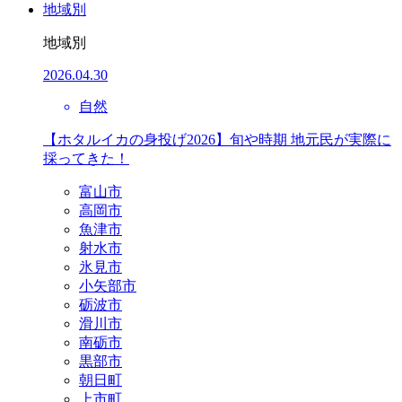
地域別
地域別
2026.04.30
自然
【ホタルイカの身投げ2026】旬や時期 地元民が実際に
採ってきた！
富山市
高岡市
魚津市
射水市
氷見市
小矢部市
砺波市
滑川市
南砺市
黒部市
朝日町
上市町