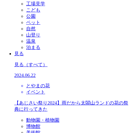
工場見学
こども
公園
ペット
自然
山登り
温泉
泊まる
見る
見る
（すべて）
2024.06.22
とやまの花
イベント
【あじさい祭り2024】雨だから太閤山ランドの花の祭
典に行ってきた
動物園・植物園
博物館
美術館