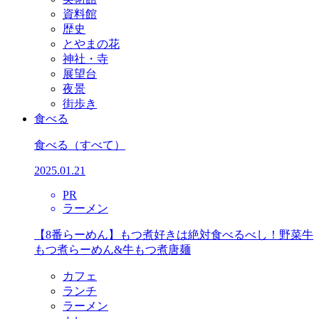
資料館
歴史
とやまの花
神社・寺
展望台
夜景
街歩き
食べる
食べる
（すべて）
2025.01.21
PR
ラーメン
【8番らーめん】もつ煮好きは絶対食べるべし！野菜牛
もつ煮らーめん&牛もつ煮唐麺
カフェ
ランチ
ラーメン