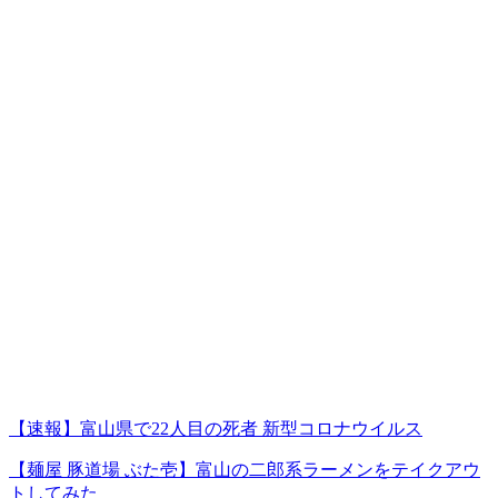
【速報】富山県で22人目の死者 新型コロナウイルス
【麺屋 豚道場 ぶた壱】富山の二郎系ラーメンをテイクアウ
トしてみた