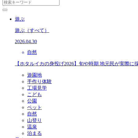
遊ぶ
遊ぶ
（すべて）
2026.04.30
自然
【ホタルイカの身投げ2026】旬や時期 地元民が実際に
遊園地
手作り体験
工場見学
こども
公園
ペット
自然
山登り
温泉
泊まる