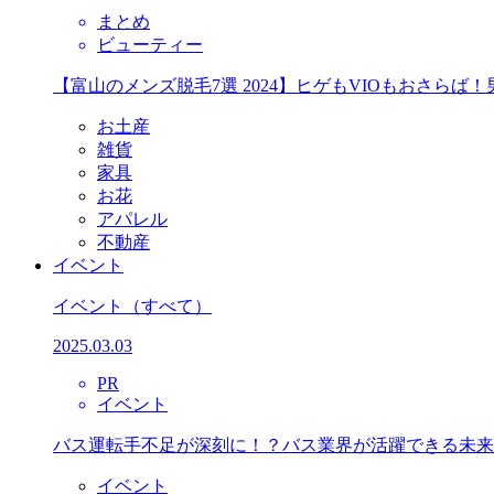
まとめ
ビューティー
【富山のメンズ脱毛7選 2024】ヒゲもVIOもおさら
お土産
雑貨
家具
お花
アパレル
不動産
イベント
イベント
（すべて）
2025.03.03
PR
イベント
バス運転手不足が深刻に！？バス業界が活躍できる未来
イベント