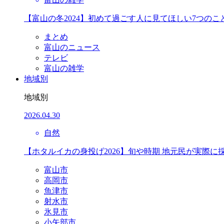
【富山の冬2024】初めて過ごす人に見てほしい7つのこ
まとめ
富山のニュース
テレビ
富山の雑学
地域別
地域別
2026.04.30
自然
【ホタルイカの身投げ2026】旬や時期 地元民が実際に
富山市
高岡市
魚津市
射水市
氷見市
小矢部市