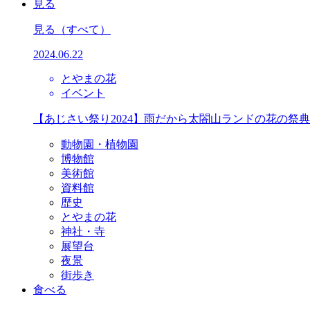
見る
見る
（すべて）
2024.06.22
とやまの花
イベント
【あじさい祭り2024】雨だから太閤山ランドの花の祭
動物園・植物園
博物館
美術館
資料館
歴史
とやまの花
神社・寺
展望台
夜景
街歩き
食べる