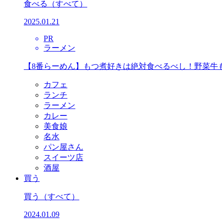
食べる
（すべて）
2025.01.21
PR
ラーメン
【8番らーめん】もつ煮好きは絶対食べるべし！野菜牛
カフェ
ランチ
ラーメン
カレー
美食娘
名水
パン屋さん
スイーツ店
酒屋
買う
買う
（すべて）
2024.01.09