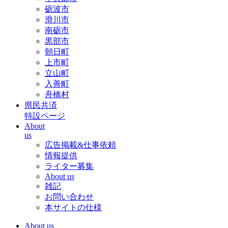
砺波市
滑川市
南砺市
黒部市
朝日町
上市町
立山町
入善町
舟橋村
県民共済
特設ページ
About
us
広告掲載&仕事依頼
情報提供
ライター募集
About us
雑記
お問い合わせ
本サイトの仕様
About us