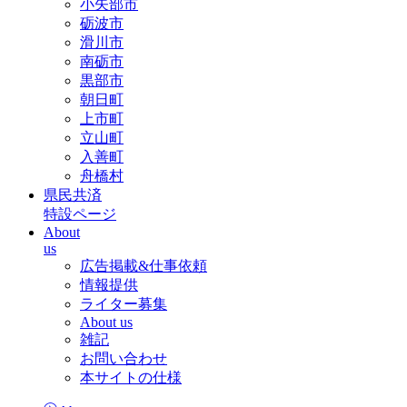
小矢部市
砺波市
滑川市
南砺市
黒部市
朝日町
上市町
立山町
入善町
舟橋村
県民共済
特設ページ
About
us
広告掲載&仕事依頼
情報提供
ライター募集
About us
雑記
お問い合わせ
本サイトの仕様