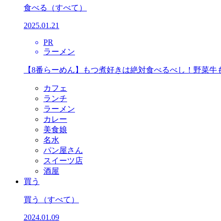
食べる
（すべて）
2025.01.21
PR
ラーメン
【8番らーめん】もつ煮好きは絶対食べるべし！野菜牛
カフェ
ランチ
ラーメン
カレー
美食娘
名水
パン屋さん
スイーツ店
酒屋
買う
買う
（すべて）
2024.01.09