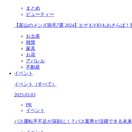
まとめ
ビューティー
【富山のメンズ脱毛7選 2024】ヒゲもVIOもおさら
お土産
雑貨
家具
お花
アパレル
不動産
イベント
イベント
（すべて）
2025.03.03
PR
イベント
バス運転手不足が深刻に！？バス業界が活躍できる未来