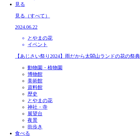
見る
見る
（すべて）
2024.06.22
とやまの花
イベント
【あじさい祭り2024】雨だから太閤山ランドの花の祭
動物園・植物園
博物館
美術館
資料館
歴史
とやまの花
神社・寺
展望台
夜景
街歩き
食べる