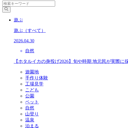
遊ぶ
遊ぶ
（すべて）
2026.04.30
自然
【ホタルイカの身投げ2026】旬や時期 地元民が実際に
遊園地
手作り体験
工場見学
こども
公園
ペット
自然
山登り
温泉
泊まる