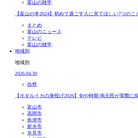
富山の雑学
【富山の冬2024】初めて過ごす人に見てほしい7つのこ
まとめ
富山のニュース
テレビ
富山の雑学
地域別
地域別
2026.04.30
自然
【ホタルイカの身投げ2026】旬や時期 地元民が実際に
富山市
高岡市
魚津市
射水市
氷見市