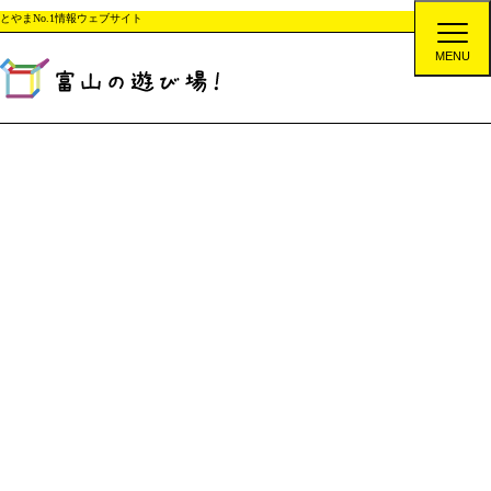
とやまNo.1情報ウェブサイト
MENU
富山のニュース
全世帯を対象に1世帯100枚のマスクを購入可能に 富山県が補正予算
TOP