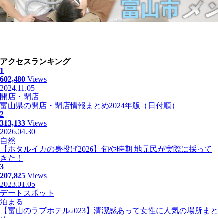
アクセスランキング
1
602,480
Views
2024.11.05
開店・閉店
富山県の開店・閉店情報まとめ2024年版（日付順）
2
313,133
Views
2026.04.30
自然
【ホタルイカの身投げ2026】旬や時期 地元民が実際に採って
きた！
3
207,825
Views
2023.01.05
デートスポット
泊まる
【富山のラブホテル2023】清潔感あって女性に人気の場所まと