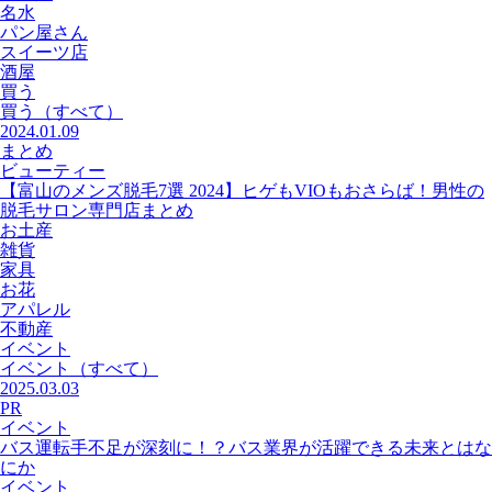
名水
パン屋さん
スイーツ店
酒屋
買う
買う
（すべて）
2024.01.09
まとめ
ビューティー
【富山のメンズ脱毛7選 2024】ヒゲもVIOもおさらば！男性の
脱毛サロン専門店まとめ
お土産
雑貨
家具
お花
アパレル
不動産
イベント
イベント
（すべて）
2025.03.03
PR
イベント
バス運転手不足が深刻に！？バス業界が活躍できる未来とはな
にか
イベント