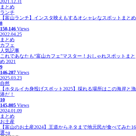
2021.12.31
まとめ
ランチ
【富山ランチ】インスタ映えもするオシャレなスポットまとめ
8
150,146
Views
2022.04.25
まとめ
カフェ
人気記事
これであなたも“富山カフェ”マスター！おしゃれスポットまと
め 2021
9
146,287
Views
2025.03.23
自然
【ホタルイカ身投げスポット2025】採れる場所はこの海岸と漁
港だ！
10
145,805
Views
2024.01.09
まとめ
お土産
【富山のお土産2024】王道からネタまで地元民が食べてみた16
選+α