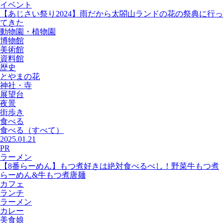
イベント
【あじさい祭り2024】雨だから太閤山ランドの花の祭典に行っ
てきた
動物園・植物園
博物館
美術館
資料館
歴史
とやまの花
神社・寺
展望台
夜景
街歩き
食べる
食べる
（すべて）
2025.01.21
PR
ラーメン
【8番らーめん】もつ煮好きは絶対食べるべし！野菜牛もつ煮
らーめん&牛もつ煮唐麺
カフェ
ランチ
ラーメン
カレー
美食娘