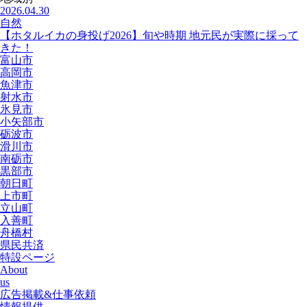
2026.04.30
自然
【ホタルイカの身投げ2026】旬や時期 地元民が実際に採って
きた！
富山市
高岡市
魚津市
射水市
氷見市
小矢部市
砺波市
滑川市
南砺市
黒部市
朝日町
上市町
立山町
入善町
舟橋村
県民共済
特設ページ
About
us
広告掲載&仕事依頼
情報提供