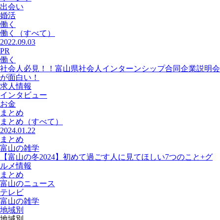
出会い
婚活
働く
働く
（すべて）
2022.09.03
PR
働く
社会人必見！！富山県社会人インターンシップ合同企業説明会
が面白い！
求人情報
インタビュー
お金
まとめ
まとめ
（すべて）
2024.01.22
まとめ
富山の雑学
【富山の冬2024】初めて過ごす人に見てほしい7つのこと+グ
ルメ情報
まとめ
富山のニュース
テレビ
富山の雑学
地域別
地域別