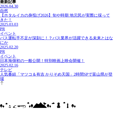
最新記事
2026.04.30
自然
【ホタルイカの身投げ2026】旬や時期 地元民が実際に採って
きた！
2025.03.03
PR
イベント
バス運転手不足が深刻に！？バス業界が活躍できる未来とはな
にか
2025.02.20
PR
イベント
日本海側初の一般公開！特別映画上映会開催！
2025.02.16
テレビ
人気番組「マツコ＆有吉 かりそめ天国」2時間SPで富山県が登
場