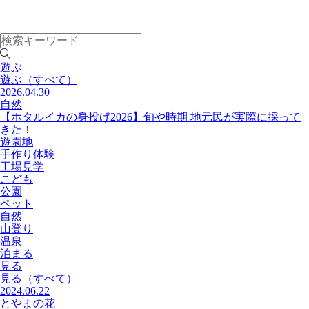
遊ぶ
遊ぶ
（すべて）
2026.04.30
自然
【ホタルイカの身投げ2026】旬や時期 地元民が実際に採って
きた！
遊園地
手作り体験
工場見学
こども
公園
ペット
自然
山登り
温泉
泊まる
見る
見る
（すべて）
2024.06.22
とやまの花