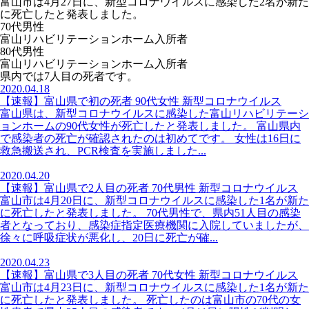
富山市は4月27日に、新型コロナウイルスに感染した2名が新た
に死亡したと発表しました。
70代男性
富山リハビリテーションホーム入所者
80代男性
富山リハビリテーションホーム入所者
県内では7人目の死者です。
2020.04.18
【速報】富山県で初の死者 90代女性 新型コロナウイルス
富山県は、新型コロナウイルスに感染した富山リハビリテーシ
ョンホームの90代女性が死亡したと発表しました。 富山県内
で感染者の死亡が確認されたのは初めてです。 女性は16日に
救急搬送され、PCR検査を実施しました...
2020.04.20
【速報】富山県で2人目の死者 70代男性 新型コロナウイルス
富山市は4月20日に、新型コロナウイルスに感染した1名が新た
に死亡したと発表しました。 70代男性で、県内51人目の感染
者となっており、感染症指定医療機関に入院していましたが、
徐々に呼吸症状が悪化し、20日に死亡が確...
2020.04.23
【速報】富山県で3人目の死者 70代女性 新型コロナウイルス
富山市は4月23日に、新型コロナウイルスに感染した1名が新た
に死亡したと発表しました。 死亡したのは富山市の70代の女