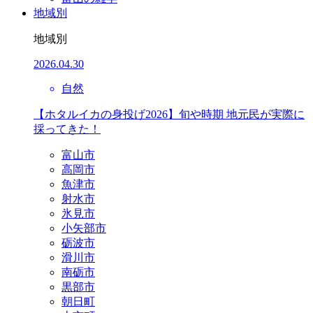
地域別
地域別
2026.04.30
自然
【ホタルイカの身投げ2026】旬や時期 地元民が実際に
採ってきた！
富山市
高岡市
魚津市
射水市
氷見市
小矢部市
砺波市
滑川市
南砺市
黒部市
朝日町