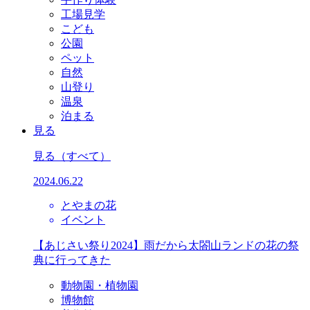
工場見学
こども
公園
ペット
自然
山登り
温泉
泊まる
見る
見る
（すべて）
2024.06.22
とやまの花
イベント
【あじさい祭り2024】雨だから太閤山ランドの花の祭
典に行ってきた
動物園・植物園
博物館