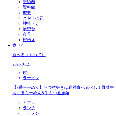
美術館
資料館
歴史
とやまの花
神社・寺
展望台
夜景
街歩き
食べる
食べる
（すべて）
2025.01.21
PR
ラーメン
【8番らーめん】もつ煮好きは絶対食べるべし！野菜牛
もつ煮らーめん&牛もつ煮唐麺
カフェ
ランチ
ラーメン