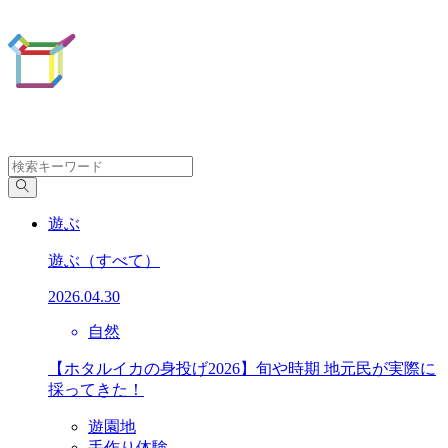
遊ぶ
遊ぶ
（すべて）
2026.04.30
自然
【ホタルイカの身投げ2026】旬や時期 地元民が実際に
採ってきた！
遊園地
手作り体験