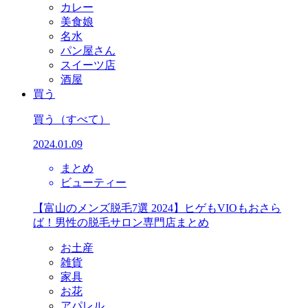
カレー
美食娘
名水
パン屋さん
スイーツ店
酒屋
買う
買う
（すべて）
2024.01.09
まとめ
ビューティー
【富山のメンズ脱毛7選 2024】ヒゲもVIOもおさら
ば！男性の脱毛サロン専門店まとめ
お土産
雑貨
家具
お花
アパレル