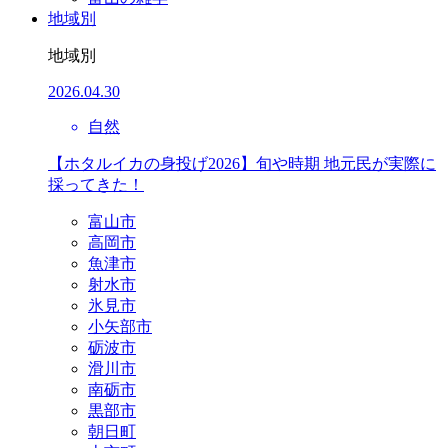
地域別
地域別
2026.04.30
自然
【ホタルイカの身投げ2026】旬や時期 地元民が実際に
採ってきた！
富山市
高岡市
魚津市
射水市
氷見市
小矢部市
砺波市
滑川市
南砺市
黒部市
朝日町