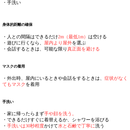
・手洗い
身体的距離の確保
・人との間隔はできるだけ
2m（最低1m）
は空ける
・遊びに行くなら、
屋内より屋外
を選ぶ
・会話するときは、可能な限り
真正面を避ける
マスクの着用
・外出時、屋内にいるときや会話をするときは、
症状がなく
てもマスク
を着用
手洗い
・家に帰ったらまず
手や顔を洗う。
・できるだけすぐに着替えるか、シャワーを浴びる
・
手洗いは30秒程度
かけて
水と石鹸で丁寧に
洗う