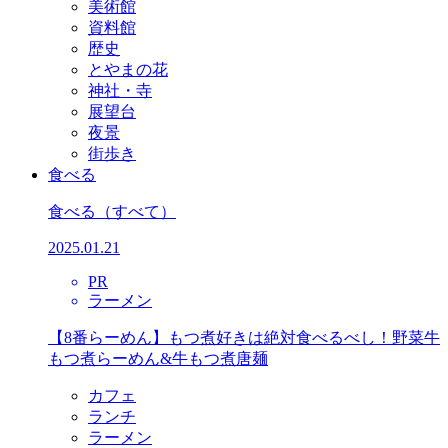
美術館
資料館
歴史
とやまの花
神社・寺
展望台
夜景
街歩き
食べる
食べる
（すべて）
2025.01.21
PR
ラーメン
【8番らーめん】もつ煮好きは絶対食べるべし！野菜牛
もつ煮らーめん&牛もつ煮唐麺
カフェ
ランチ
ラーメン