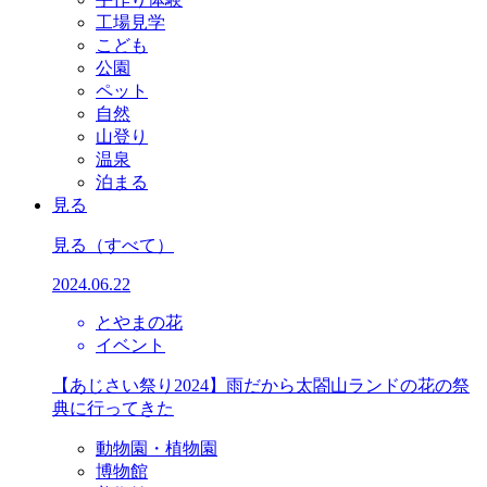
工場見学
こども
公園
ペット
自然
山登り
温泉
泊まる
見る
見る
（すべて）
2024.06.22
とやまの花
イベント
【あじさい祭り2024】雨だから太閤山ランドの花の祭
典に行ってきた
動物園・植物園
博物館