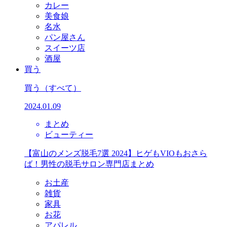
カレー
美食娘
名水
パン屋さん
スイーツ店
酒屋
買う
買う
（すべて）
2024.01.09
まとめ
ビューティー
【富山のメンズ脱毛7選 2024】ヒゲもVIOもおさら
ば！男性の脱毛サロン専門店まとめ
お土産
雑貨
家具
お花
アパレル