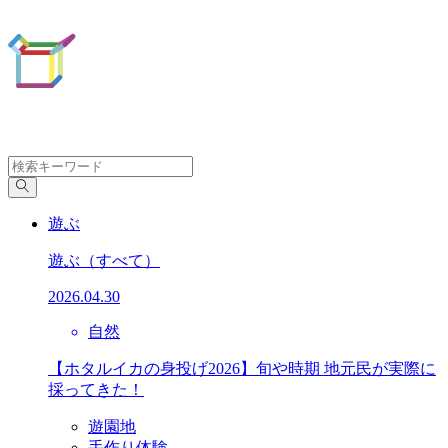
遊ぶ
遊ぶ
（すべて）
2026.04.30
自然
【ホタルイカの身投げ2026】旬や時期 地元民が実際に
採ってきた！
遊園地
手作り体験