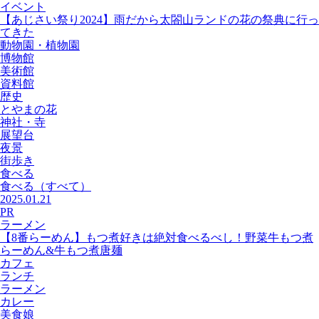
イベント
【あじさい祭り2024】雨だから太閤山ランドの花の祭典に行っ
てきた
動物園・植物園
博物館
美術館
資料館
歴史
とやまの花
神社・寺
展望台
夜景
街歩き
食べる
食べる
（すべて）
2025.01.21
PR
ラーメン
【8番らーめん】もつ煮好きは絶対食べるべし！野菜牛もつ煮
らーめん&牛もつ煮唐麺
カフェ
ランチ
ラーメン
カレー
美食娘