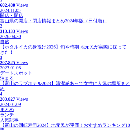
602,480
Views
2024.11.05
開店・閉店
富山県の開店・閉店情報まとめ2024年版（日付順）
2
313,133
Views
2026.04.30
自然
【ホタルイカの身投げ2026】旬や時期 地元民が実際に採って
きた！
3
207,825
Views
2023.01.05
デートスポット
泊まる
【富山のラブホテル2023】清潔感あって女性に人気の場所まと
め
4
203,827
Views
2024.01.09
まとめ
ランチ
人気記事
【富山の回転寿司2024】地元民が評価！おすすめランキング10