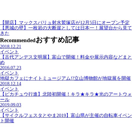
【開店】マックスバリュ射水鷲塚店が12月5日にオープン予定
【悪城の壁】一枚岩の大断崖としては日本一！展望台から見て
きた
おすすめ記事
Recommended
2018.12.21
イベント
【古代アンデス文明展】富山で開催！料金や展示内容などまと
め
2016.07.23
イベント
地獄カフェにナイトミュージアム!?立山博物館が地獄展を開催
2018.12.14
イベント
【ピカチュウ行進】北陸初開催！キラ★キラ★光のアートウォ
ール
2019.09.03
イベント
【サイクルフェスタとやま2019】富山県が主催の自転車イベン
ト開催