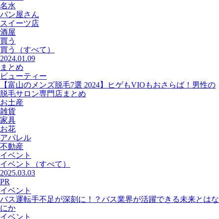
名水
パン屋さん
スイーツ店
酒屋
買う
買う
（すべて）
2024.01.09
まとめ
ビューティー
【富山のメンズ脱毛7選 2024】ヒゲもVIOもおさらば！男性の
脱毛サロン専門店まとめ
お土産
雑貨
家具
お花
アパレル
不動産
イベント
イベント
（すべて）
2025.03.03
PR
イベント
バス運転手不足が深刻に！？バス業界が活躍できる未来とはな
にか
イベント