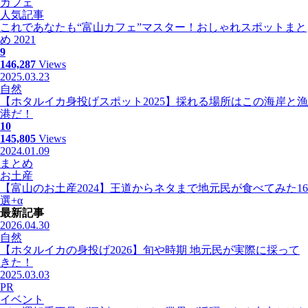
カフェ
人気記事
これであなたも“富山カフェ”マスター！おしゃれスポットまと
め 2021
9
146,287
Views
2025.03.23
自然
【ホタルイカ身投げスポット2025】採れる場所はこの海岸と漁
港だ！
10
145,805
Views
2024.01.09
まとめ
お土産
【富山のお土産2024】王道からネタまで地元民が食べてみた16
選+α
最新記事
2026.04.30
自然
【ホタルイカの身投げ2026】旬や時期 地元民が実際に採って
きた！
2025.03.03
PR
イベント