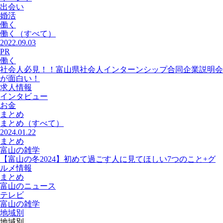
出会い
婚活
働く
働く
（すべて）
2022.09.03
PR
働く
社会人必見！！富山県社会人インターンシップ合同企業説明会
が面白い！
求人情報
インタビュー
お金
まとめ
まとめ
（すべて）
2024.01.22
まとめ
富山の雑学
【富山の冬2024】初めて過ごす人に見てほしい7つのこと+グ
ルメ情報
まとめ
富山のニュース
テレビ
富山の雑学
地域別
地域別