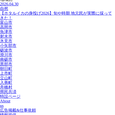
2026.04.30
自然
【ホタルイカの身投げ2026】旬や時期 地元民が実際に採って
きた！
富山市
高岡市
魚津市
射水市
氷見市
小矢部市
砺波市
滑川市
南砺市
黒部市
朝日町
上市町
立山町
入善町
舟橋村
県民共済
特設ページ
About
us
広告掲載&仕事依頼
情報提供