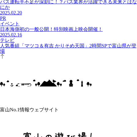
バス運転手不足が深刻に！？バス業界が活躍できる未来とはな
にか
2025.02.20
PR
イベント
日本海側初の一般公開！特別映画上映会開催！
2025.02.16
テレビ
人気番組「マツコ＆有吉 かりそめ天国」2時間SPで富山県が登
場
富山No.1情報ウェブサイト