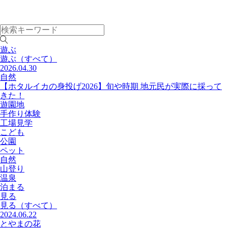
遊ぶ
遊ぶ
（すべて）
2026.04.30
自然
【ホタルイカの身投げ2026】旬や時期 地元民が実際に採って
きた！
遊園地
手作り体験
工場見学
こども
公園
ペット
自然
山登り
温泉
泊まる
見る
見る
（すべて）
2024.06.22
とやまの花