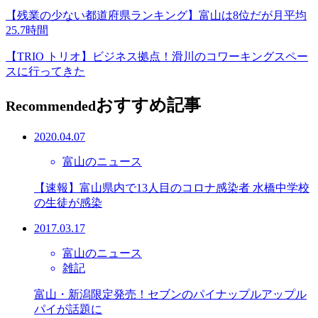
【残業の少ない都道府県ランキング】富山は8位だが月平均
25.7時間
【TRIO トリオ】ビジネス拠点！滑川のコワーキングスペー
スに行ってきた
おすすめ記事
Recommended
2020.04.07
富山のニュース
【速報】富山県内で13人目のコロナ感染者 水橋中学校
の生徒が感染
2017.03.17
富山のニュース
雑記
富山・新潟限定発売！セブンのパイナップルアップル
パイが話題に