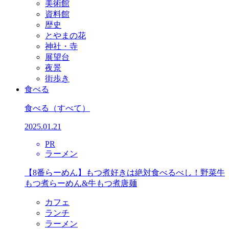
美術館
資料館
歴史
とやまの花
神社・寺
展望台
夜景
街歩き
食べる
食べる
（すべて）
2025.01.21
PR
ラーメン
【8番らーめん】もつ煮好きは絶対食べるべし！野菜牛
もつ煮らーめん&牛もつ煮唐麺
カフェ
ランチ
ラーメン