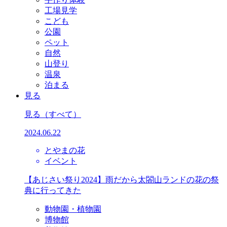
工場見学
こども
公園
ペット
自然
山登り
温泉
泊まる
見る
見る
（すべて）
2024.06.22
とやまの花
イベント
【あじさい祭り2024】雨だから太閤山ランドの花の祭
典に行ってきた
動物園・植物園
博物館