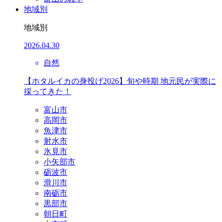
地域別
地域別
2026.04.30
自然
【ホタルイカの身投げ2026】旬や時期 地元民が実際に
採ってきた！
富山市
高岡市
魚津市
射水市
氷見市
小矢部市
砺波市
滑川市
南砺市
黒部市
朝日町