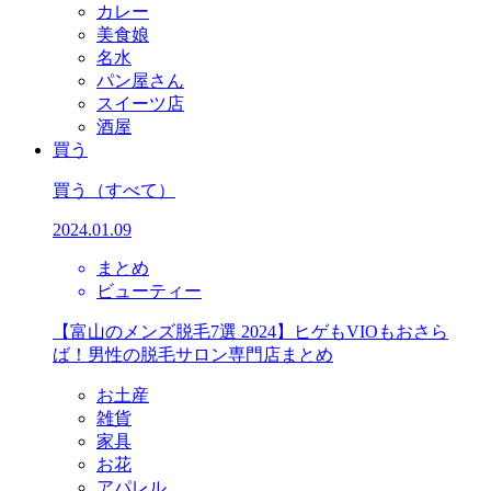
カレー
美食娘
名水
パン屋さん
スイーツ店
酒屋
買う
買う
（すべて）
2024.01.09
まとめ
ビューティー
【富山のメンズ脱毛7選 2024】ヒゲもVIOもおさら
ば！男性の脱毛サロン専門店まとめ
お土産
雑貨
家具
お花
アパレル