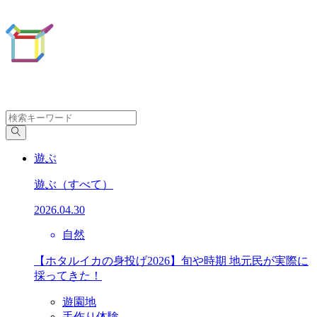
遊ぶ
遊ぶ
（すべて）
2026.04.30
自然
【ホタルイカの身投げ2026】旬や時期 地元民が実際に
採ってきた！
遊園地
手作り体験