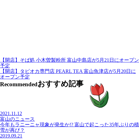
【開店】そば処 小木曽製粉所 富山中島店が5月21日にオープン
予定
【開店】タピオカ専門店 PEARL TEA 富山魚津店が5月20日に
オープン予定
おすすめ記事
Recommended
2021.11.12
富山のニュース
今年もラニーニャ現象が発生か!? 富山で起こった35年ぶりの積
雪が再び？
2019.09.21