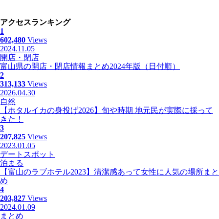
アクセスランキング
1
602,480
Views
2024.11.05
開店・閉店
富山県の開店・閉店情報まとめ2024年版（日付順）
2
313,133
Views
2026.04.30
自然
【ホタルイカの身投げ2026】旬や時期 地元民が実際に採って
きた！
3
207,825
Views
2023.01.05
デートスポット
泊まる
【富山のラブホテル2023】清潔感あって女性に人気の場所まと
め
4
203,827
Views
2024.01.09
まとめ