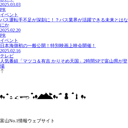
2025.03.03
PR
イベント
バス運転手不足が深刻に！？バス業界が活躍できる未来とはな
にか
2025.02.20
PR
イベント
日本海側初の一般公開！特別映画上映会開催！
2025.02.16
テレビ
人気番組「マツコ＆有吉 かりそめ天国」2時間SPで富山県が登
場
富山No.1情報ウェブサイト