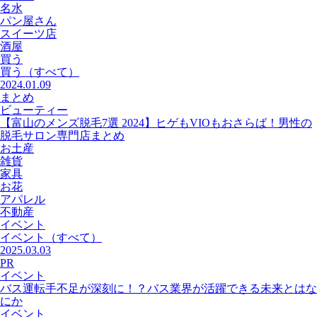
名水
パン屋さん
スイーツ店
酒屋
買う
買う
（すべて）
2024.01.09
まとめ
ビューティー
【富山のメンズ脱毛7選 2024】ヒゲもVIOもおさらば！男性の
脱毛サロン専門店まとめ
お土産
雑貨
家具
お花
アパレル
不動産
イベント
イベント
（すべて）
2025.03.03
PR
イベント
バス運転手不足が深刻に！？バス業界が活躍できる未来とはな
にか
イベント