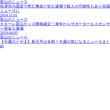
富山のニュース
魚津市の国道で死亡事故!? 犯人逮捕で殺人の可能性もあり全国
ニュースに
2014.11.01
富山のニュース
カターレ富山がＪ３降格確定！来年からサポーターもスポンサ
ー資金も激減
2019.04.05
富山のニュース
【今週のとやま】新元号は令和！今週の気になるニュースまと
め