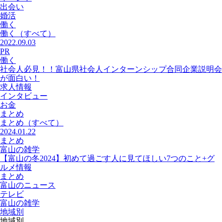
出会い
婚活
働く
働く
（すべて）
2022.09.03
PR
働く
社会人必見！！富山県社会人インターンシップ合同企業説明会
が面白い！
求人情報
インタビュー
お金
まとめ
まとめ
（すべて）
2024.01.22
まとめ
富山の雑学
【富山の冬2024】初めて過ごす人に見てほしい7つのこと+グ
ルメ情報
まとめ
富山のニュース
テレビ
富山の雑学
地域別
地域別