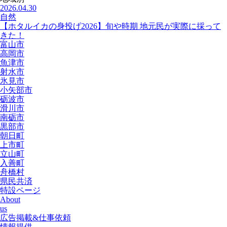
2026.04.30
自然
【ホタルイカの身投げ2026】旬や時期 地元民が実際に採って
きた！
富山市
高岡市
魚津市
射水市
氷見市
小矢部市
砺波市
滑川市
南砺市
黒部市
朝日町
上市町
立山町
入善町
舟橋村
県民共済
特設ページ
About
us
広告掲載&仕事依頼
情報提供