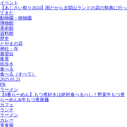
イベント
【あじさい祭り2024】雨だから太閤山ランドの花の祭典に行っ
てきた
動物園・植物園
博物館
美術館
資料館
歴史
とやまの花
神社・寺
展望台
夜景
街歩き
食べる
食べる
（すべて）
2025.01.21
PR
ラーメン
【8番らーめん】もつ煮好きは絶対食べるべし！野菜牛もつ煮
らーめん&牛もつ煮唐麺
カフェ
ランチ
ラーメン
カレー
美食娘