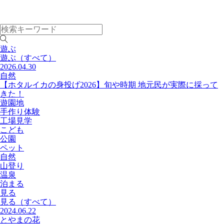
遊ぶ
遊ぶ
（すべて）
2026.04.30
自然
【ホタルイカの身投げ2026】旬や時期 地元民が実際に採って
きた！
遊園地
手作り体験
工場見学
こども
公園
ペット
自然
山登り
温泉
泊まる
見る
見る
（すべて）
2024.06.22
とやまの花