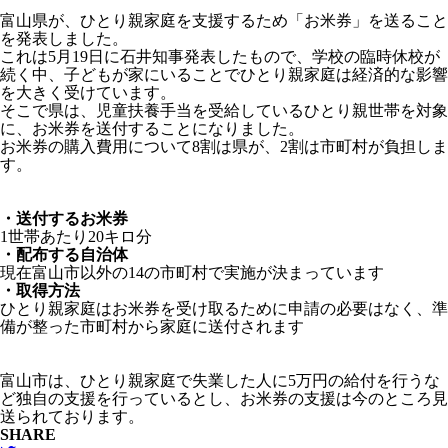
富山県が、ひとり親家庭を支援するため「お米券」を送ること
を発表しました。
これは5月19日に石井知事発表したもので、学校の臨時休校が
続く中、子どもが家にいることでひとり親家庭は経済的な影響
を大きく受けています。
そこで県は、児童扶養手当を受給しているひとり親世帯を対象
に、お米券を送付することになりました。
お米券の購入費用について8割は県が、2割は市町村が負担しま
す。
・送付するお米券
1世帯あたり20キロ分
・配布する自治体
現在富山市以外の14の市町村で実施が決まっています
・取得方法
ひとり親家庭はお米券を受け取るために申請の必要はなく、準
備が整った市町村から家庭に送付されます
富山市は、ひとり親家庭で失業した人に5万円の給付を行うな
ど独自の支援を行っているとし、お米券の支援は今のところ見
送られております。
SHARE