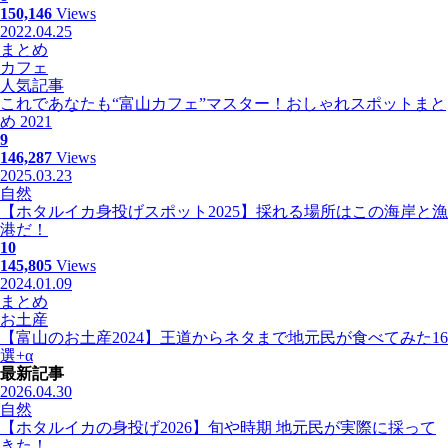
150,146
Views
2022.04.25
まとめ
カフェ
人気記事
これであなたも“富山カフェ”マスター！おしゃれスポットまと
め 2021
9
146,287
Views
2025.03.23
自然
【ホタルイカ身投げスポット2025】採れる場所はこの海岸と漁
港だ！
10
145,805
Views
2024.01.09
まとめ
お土産
【富山のお土産2024】王道からネタまで地元民が食べてみた16
選+α
最新記事
2026.04.30
自然
【ホタルイカの身投げ2026】旬や時期 地元民が実際に採って
きた！