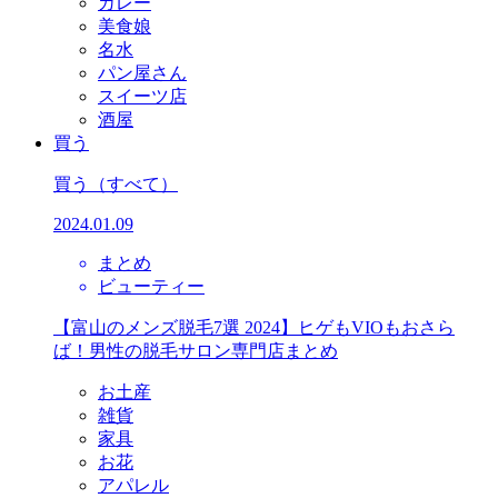
カレー
美食娘
名水
パン屋さん
スイーツ店
酒屋
買う
買う
（すべて）
2024.01.09
まとめ
ビューティー
【富山のメンズ脱毛7選 2024】ヒゲもVIOもおさら
ば！男性の脱毛サロン専門店まとめ
お土産
雑貨
家具
お花
アパレル