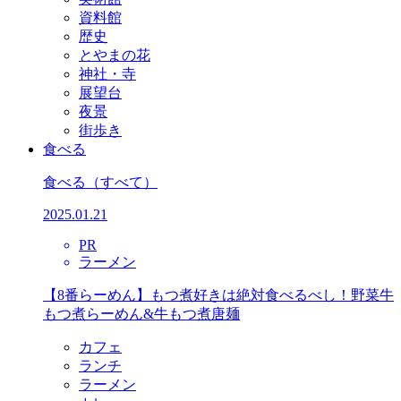
資料館
歴史
とやまの花
神社・寺
展望台
夜景
街歩き
食べる
食べる
（すべて）
2025.01.21
PR
ラーメン
【8番らーめん】もつ煮好きは絶対食べるべし！野菜牛
もつ煮らーめん&牛もつ煮唐麺
カフェ
ランチ
ラーメン