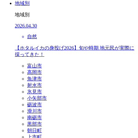
地域別
地域別
2026.04.30
自然
【ホタルイカの身投げ2026】旬や時期 地元民が実際に
採ってきた！
富山市
高岡市
魚津市
射水市
氷見市
小矢部市
砺波市
滑川市
南砺市
黒部市
朝日町
上市町