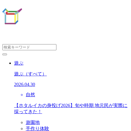
遊ぶ
遊ぶ
（すべて）
2026.04.30
自然
【ホタルイカの身投げ2026】旬や時期 地元民が実際に
採ってきた！
遊園地
手作り体験