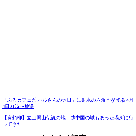
「ふるカフェ系 ハルさんの休日」に射水の六角堂が登場 4月
4日21時〜放送
【有頼柳】立山開山伝説の地！越中国の城もあった場所に行
ってきた