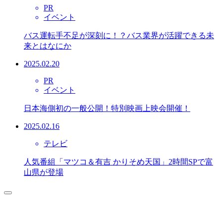
PR
イベント
バス運転手不足が深刻に！？バス業界が活躍できる未
来とはなにか
2025.02.20
PR
イベント
日本海側初の一般公開！特別映画上映会開催！
2025.02.16
テレビ
人気番組「マツコ＆有吉 かりそめ天国」2時間SPで富
山県が登場