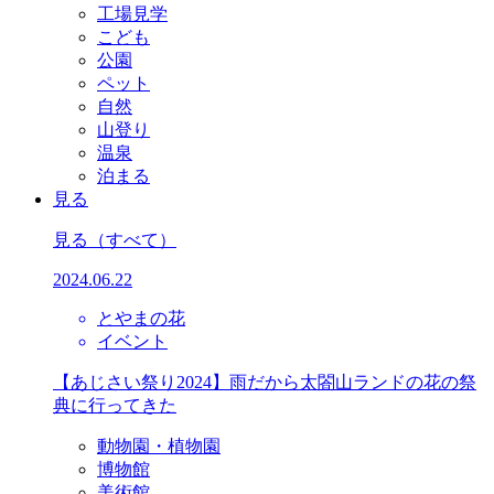
工場見学
こども
公園
ペット
自然
山登り
温泉
泊まる
見る
見る
（すべて）
2024.06.22
とやまの花
イベント
【あじさい祭り2024】雨だから太閤山ランドの花の祭
典に行ってきた
動物園・植物園
博物館
美術館