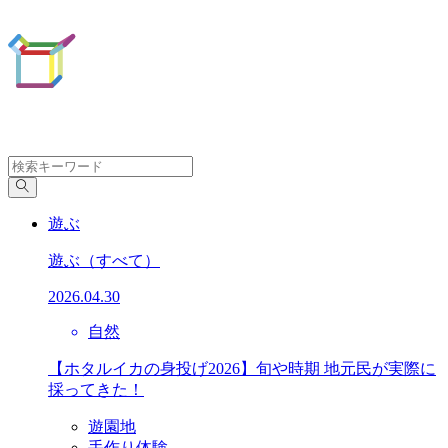
遊ぶ
遊ぶ
（すべて）
2026.04.30
自然
【ホタルイカの身投げ2026】旬や時期 地元民が実際に
採ってきた！
遊園地
手作り体験