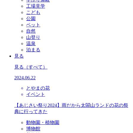
工場見学
こども
公園
ペット
自然
山登り
温泉
泊まる
見る
見る
（すべて）
2024.06.22
とやまの花
イベント
【あじさい祭り2024】雨だから太閤山ランドの花の祭
典に行ってきた
動物園・植物園
博物館