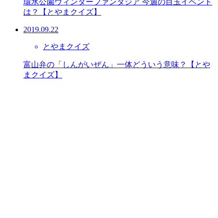
環水公園ウィンターファンタジア 今週の目玉イベント
は？【とやまクイズ】
2019.09.22
とやまクイズ
富山弁の「しんがいぜん」一体どういう意味？【とや
まクイズ】