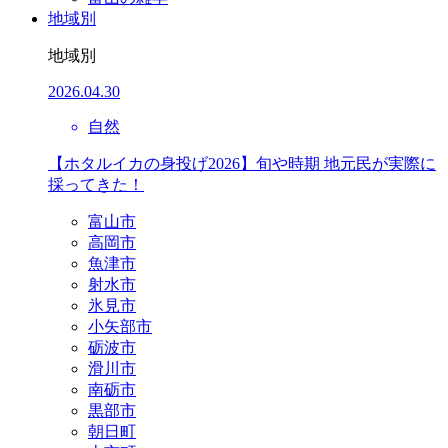
地域別
地域別
2026.04.30
自然
【ホタルイカの身投げ2026】旬や時期 地元民が実際に
採ってきた！
富山市
高岡市
魚津市
射水市
氷見市
小矢部市
砺波市
滑川市
南砺市
黒部市
朝日町