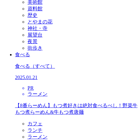
美術館
資料館
歴史
とやまの花
神社・寺
展望台
夜景
街歩き
食べる
食べる
（すべて）
2025.01.21
PR
ラーメン
【8番らーめん】もつ煮好きは絶対食べるべし！野菜牛
もつ煮らーめん&牛もつ煮唐麺
カフェ
ランチ
ラーメン