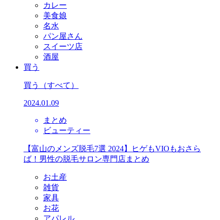
カレー
美食娘
名水
パン屋さん
スイーツ店
酒屋
買う
買う
（すべて）
2024.01.09
まとめ
ビューティー
【富山のメンズ脱毛7選 2024】ヒゲもVIOもおさら
ば！男性の脱毛サロン専門店まとめ
お土産
雑貨
家具
お花
アパレル