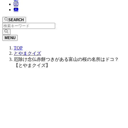
SEARCH
MENU
TOP
とやまクイズ
厄除け念仏赤餅つきがある富山の桜の名所はドコ？
【とやまクイズ】